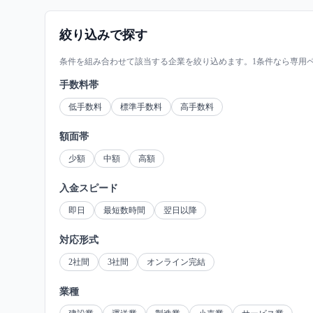
絞り込みで探す
条件を組み合わせて該当する企業を絞り込めます。1条件なら専用
手数料帯
低手数料
標準手数料
高手数料
額面帯
少額
中額
高額
入金スピード
即日
最短数時間
翌日以降
対応形式
2社間
3社間
オンライン完結
業種