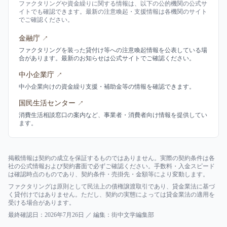
ファクタリングや資金繰りに関する情報は、以下の公的機関の公式サ
イトでも確認できます。最新の注意喚起・支援情報は各機関のサイト
でご確認ください。
金融庁
↗
ファクタリングを装った貸付け等への注意喚起情報を公表している場
合があります。最新のお知らせは公式サイトでご確認ください。
中小企業庁
↗
中小企業向けの資金繰り支援・補助金等の情報を確認できます。
国民生活センター
↗
消費生活相談窓口の案内など、事業者・消費者向け情報を提供してい
ます。
掲載情報は契約の成立を保証するものではありません。実際の契約条件は各
社の公式情報および契約書面で必ずご確認ください。手数料・入金スピード
は確認時点のものであり、契約条件・売掛先・金額等により変動します。
ファクタリングは原則として民法上の債権譲渡取引であり、貸金業法に基づ
く貸付けではありません。ただし、契約の実態によっては貸金業法の適用を
受ける場合があります。
最終確認日：
2026年7月26日
／ 編集：
街中文学編集部