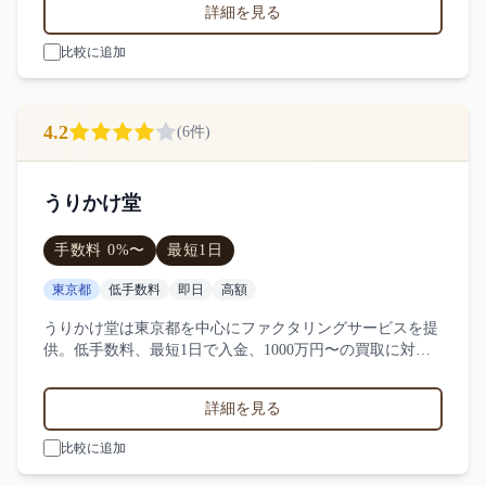
詳細を見る
比較に追加
4.2
(
6
件)
うりかけ堂
手数料
0
%〜
最短
1日
東京都
低手数料
即日
高額
うりかけ堂は東京都を中心にファクタリングサービスを提
供。低手数料、最短1日で入金、1000万円〜の買取に対
応。サービス業・小売業・製造業など対応実績。6件の口
コミ・評判からうりかけ堂の特徴を比較できます。
詳細を見る
比較に追加