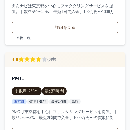
えんナビは東京都を中心にファクタリングサービスを提
供。手数料5%〜20%、最短1日で入金、100万円〜1000万円
の買取に対応。サービス業・小売業・製造業など対応実
績。6件の口コミ・評判からえんナビの特徴を比較できま
詳細を見る
す。
比較に追加
3.8
(
8
件)
PMG
手数料
2
%〜
最短
2時間
東京都
標準手数料
最短2時間
高額
PMGは東京都を中心にファクタリングサービスを提供。手
数料2%〜5%、最短2時間で入金、1000万円〜の買取に対
応。サービス業・小売業・製造業など対応実績。8件の口
コミ・評判からPMGの特徴を比較できます。