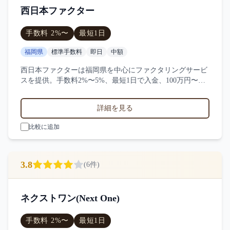
西日本ファクター
手数料
2
%〜
最短
1日
福岡県
標準手数料
即日
中額
西日本ファクターは福岡県を中心にファクタリングサービ
スを提供。手数料2%〜5%、最短1日で入金、100万円〜
1000万円の買取に対応。サービス業・小売業・製造業など
対応実績。5件の口コミ・評判から西日本ファクターの特
詳細を見る
徴を比較できます。
比較に追加
3.8
(
6
件)
ネクストワン(Next One)
手数料
2
%〜
最短
1日