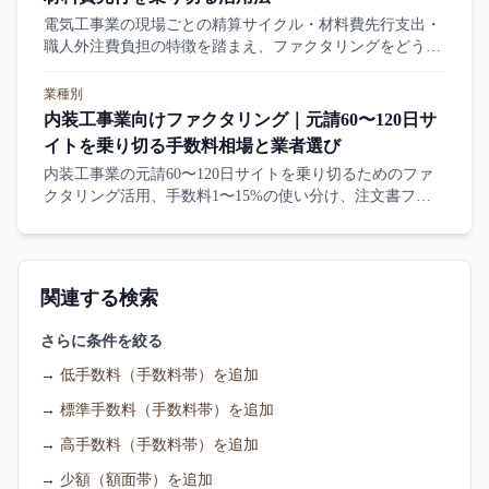
電気工事業の現場ごとの精算サイクル・材料費先行支出・
職人外注費負担の特徴を踏まえ、ファクタリングをどう活
用するかを業界実態から整理します。
業種別
内装工事業向けファクタリング｜元請60〜120日サ
イトを乗り切る手数料相場と業者選び
内装工事業の元請60〜120日サイトを乗り切るためのファ
クタリング活用、手数料1〜15%の使い分け、注文書ファ
クタリング・3社間/2社間の選択、譲渡禁止特約への対応を
業界実態から整理します。
関連する検索
さらに条件を絞る
→
低手数料（手数料帯）を追加
→
標準手数料（手数料帯）を追加
→
高手数料（手数料帯）を追加
→
少額（額面帯）を追加