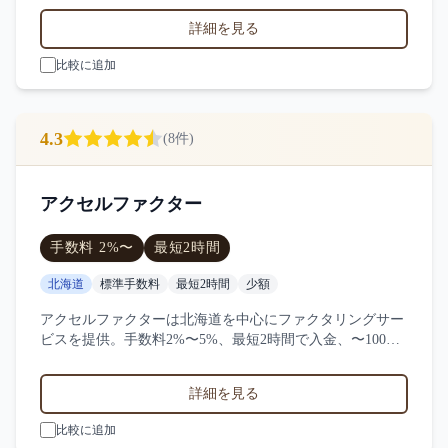
績。12件の口コミ・評判からファクターズの特徴を比較で
詳細を見る
きます。
比較に追加
4.3
(
8
件)
アクセルファクター
手数料
2
%〜
最短
2時間
北海道
標準手数料
最短2時間
少額
アクセルファクターは北海道を中心にファクタリングサー
ビスを提供。手数料2%〜5%、最短2時間で入金、〜100万
円の買取に対応。サービス業・小売業・製造業など対応実
績。8件の口コミ・評判からアクセルファクターの特徴を
詳細を見る
比較できます。
比較に追加