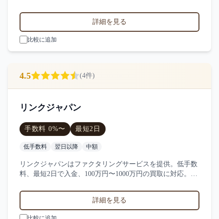
金、1000万円〜の買取に対応。サービス業・小売業・製造
業など対応実績。6件の口コミ・評判からファクタリング
詳細を見る
のTRY(トライ)の特徴を比較できます。
比較に追加
4.5
(
4
件)
リンクジャパン
手数料
0
%〜
最短
2日
低手数料
翌日以降
中額
リンクジャパンはファクタリングサービスを提供。低手数
料、最短2日で入金、100万円〜1000万円の買取に対応。サ
ービス業・小売業・製造業など対応実績。4件の口コミ・
評判からリンクジャパンの特徴を比較できます。
詳細を見る
比較に追加