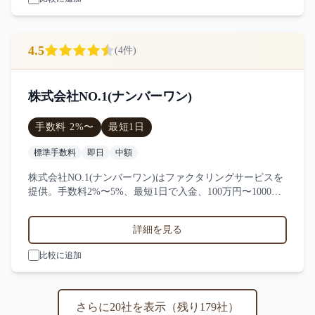
4.5
(
4
件)
株式会社NO.1(ナンバーワン)
手数料
2
%〜
最短
1日
標準手数料
即日
中額
株式会社NO.1(ナンバーワン)はファクタリングサービスを
提供。手数料2%〜5%、最短1日で入金、100万円〜1000万
円の買取に対応。サービス業・小売業・製造業など対応実
績。4件の口コミ・評判から株式会社NO.1(ナンバーワン)
詳細を見る
の特徴を比較できます。
比較に追加
さらに
20
社を表示（残り
179
社）