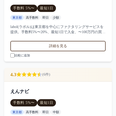
手数料
5
%〜
最短
1日
東京都
高手数料
即日
少額
labol(ラボル)は東京都を中心にファクタリングサービスを
提供。手数料5%〜20%、最短1日で入金、〜100万円の買取
に対応。サービス業・小売業・製造業など対応実績。8件
の口コミ・評判からlabol(ラボル)の特徴を比較できます。
詳細を見る
比較に追加
4.3
(
6
件)
えんナビ
手数料
5
%〜
最短
1日
東京都
高手数料
即日
中額