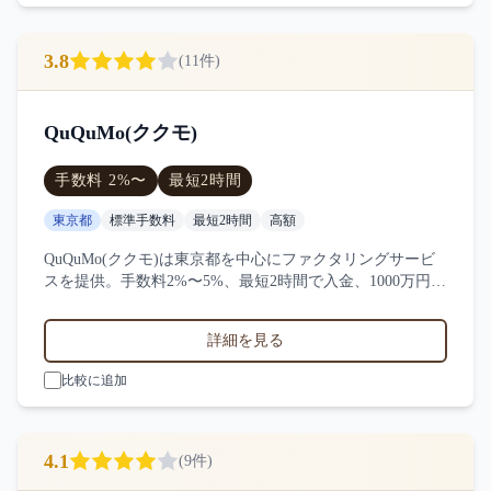
3.8
(
11
件)
QuQuMo(ククモ)
手数料
2
%〜
最短
2時間
東京都
標準手数料
最短2時間
高額
QuQuMo(ククモ)は東京都を中心にファクタリングサービ
スを提供。手数料2%〜5%、最短2時間で入金、1000万円〜
の買取に対応。サービス業・小売業・製造業など対応実
績。11件の口コミ・評判からQuQuMo(ククモ)の特徴を比
詳細を見る
較できます。
比較に追加
4.1
(
9
件)