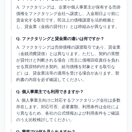
A.
ファクタリングは、企業や個人事業主が保有する売掛
債権をファクタリング会社へ譲渡し、入金期日より前に
資金化する取引です。民法上の債権譲渡を法的根拠と
し、貸金業（金銭の貸付け）とは枠組みが異なります。
Q.
ファクタリングと貸金業の違いは何ですか？
A.
ファクタリングは売掛債権の譲渡取引であり、貸金業
（金銭消費貸借）とは異なります。ただし、契約の実態
が貸付けと判断される場合（売主に債権回収責任を負わ
せる買戻特約付き契約、給与債権を対象とする取引な
ど）は、貸金業法等の適用を受ける場合があります。契
約書の内容を必ず確認してください。
Q.
個人事業主でも利用できますか？
A.
個人事業主向けに対応するファクタリング会社は多数
存在します。対応可否、必要書類、利用条件は会社によ
り異なるため、各社の公式情報および利用条件をご確認
のうえ比較検討してください。
Q.
審査では何を見られますか？