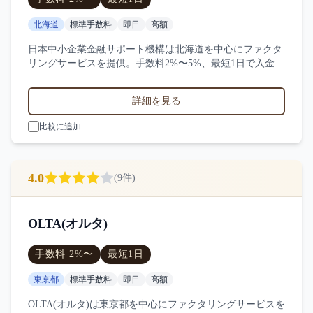
北海道
標準手数料
即日
高額
日本中小企業金融サポート機構は北海道を中心にファクタ
リングサービスを提供。手数料2%〜5%、最短1日で入金、
1000万円〜の買取に対応。サービス業・小売業・製造業な
ど対応実績。9件の口コミ・評判から日本中小企業金融サ
詳細を見る
ポート機構の特徴を比較できます。
比較に追加
4.0
(
9
件)
OLTA(オルタ)
手数料
2
%〜
最短
1日
東京都
標準手数料
即日
高額
OLTA(オルタ)は東京都を中心にファクタリングサービスを