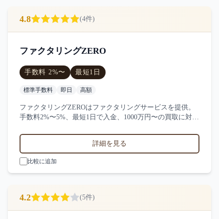
4.8
(
4
件)
ファクタリングZERO
手数料
2
%〜
最短
1日
標準手数料
即日
高額
ファクタリングZEROはファクタリングサービスを提供。
手数料2%〜5%、最短1日で入金、1000万円〜の買取に対
応。サービス業・小売業・製造業など対応実績。4件の口
コミ・評判からファクタリングZEROの特徴を比較できま
詳細を見る
す。
比較に追加
4.2
(
5
件)