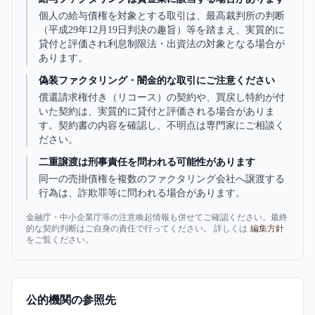
個人の給与債権を対象とする取引は、最高裁判所の判断
（平成29年12月19日判決の趣旨）等を踏まえ、実質的に
貸付と評価され利息制限法・出資法の対象となる場合が
あります。
偽装ファクタリング・闇金的な取引にご注意ください
償還請求権付き（リコース）の契約や、買戻し特約が付
いた契約は、実質的に貸付と評価される場合がありま
す。契約書の内容を確認し、不明点は専門家にご相談く
ださい。
二重譲渡は刑事責任を問われる可能性があります
同一の売掛債権を複数のファクタリング会社へ譲渡する
行為は、詐欺罪等に問われる場合があります。
金融庁・中小企業庁等の注意喚起情報も併せてご確認ください。最終
的な契約判断はご自身の責任で行ってください。 詳しくは
編集方針
をご覧ください。
公的機関の参照先