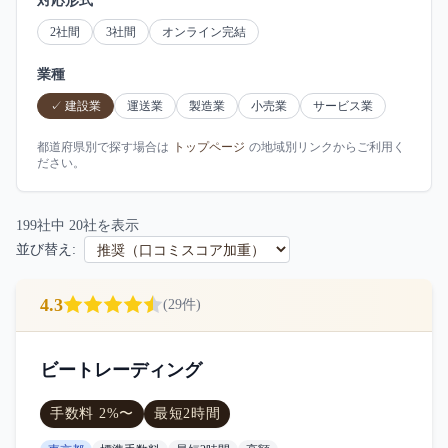
対応形式
2社間
3社間
オンライン完結
業種
✓
建設業
運送業
製造業
小売業
サービス業
都道府県別で探す場合は
トップページ
の地域別リンクからご利用く
ださい。
199
社中
20
社を表示
並び替え:
4.3
(
29
件)
ビートレーディング
手数料
2
%〜
最短
2時間