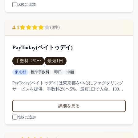
比較に追加
4.1
(
8
件)
PayToday(ペイトゥデイ)
手数料
2
%〜
最短
1日
東京都
標準手数料
即日
中額
PayToday(ペイトゥデイ)は東京都を中心にファクタリング
サービスを提供。手数料2%〜5%、最短1日で入金、100万
円〜1000万円の買取に対応。サービス業・小売業・製造業
など対応実績。8件の口コミ・評判からPayToday(ペイトゥ
詳細を見る
デイ)の特徴を比較できます。
比較に追加