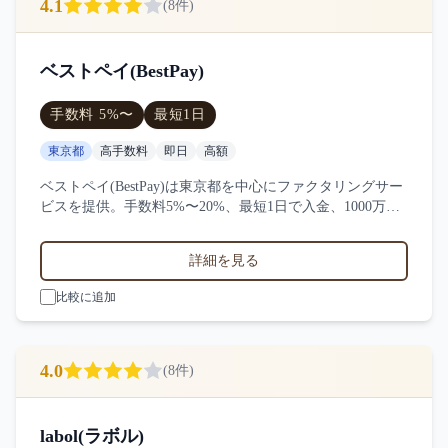
4.1
(
8
件)
ベストペイ(BestPay)
手数料
5
%〜
最短
1日
東京都
高手数料
即日
高額
ベストペイ(BestPay)は東京都を中心にファクタリングサー
ビスを提供。手数料5%〜20%、最短1日で入金、1000万
円〜の買取に対応。サービス業・小売業・製造業など対応
実績。8件の口コミ・評判からベストペイ(BestPay)の特徴
詳細を見る
を比較できます。
比較に追加
4.0
(
8
件)
labol(ラボル)