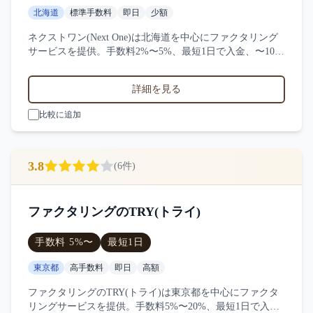
北海道
標準手数料
即日
少額
ネクストワン(Next One)は北海道を中心にファクタリング
サービスを提供。手数料2%〜5%、最短1日で入金、〜100
万円の買取に対応。サービス業・小売業・製造業など対応
実績。6件の口コミ・評判からネクストワン(Next One)の特
詳細を見る
徴を比較できます。
比較に追加
3.8
(
6
件)
ファクタリングのTRY(トライ)
手数料
5
%〜
最短
1日
東京都
高手数料
即日
高額
ファクタリングのTRY(トライ)は東京都を中心にファクタ
リングサービスを提供。手数料5%〜20%、最短1日で入