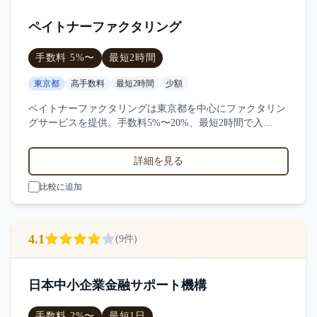
ペイトナーファクタリング
手数料
5
%〜
最短
2時間
東京都
高手数料
最短2時間
少額
ペイトナーファクタリングは東京都を中心にファクタリン
グサービスを提供。手数料5%〜20%、最短2時間で入
金、〜100万円の買取に対応。サービス業・小売業・製造
業など対応実績。9件の口コミ・評判からペイトナーファ
詳細を見る
クタリングの特徴を比較できます。
比較に追加
4.1
(
9
件)
日本中小企業金融サポート機構
手数料
2
%〜
最短
1日