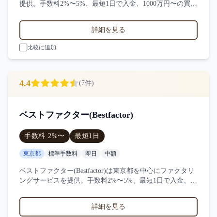
提供。手数料2%〜5%、最短1日で入金、1000万円〜の買取
に対応。サービス業・小売業・製造業など対応実績。9件
の口コミ・評判からOLTA(オルタ)の特徴を比較できます。
詳細を見る
比較に追加
4.4
(
7
件)
ベストファクター(Bestfactor)
手数料
2
%〜
最短
1日
東京都
標準手数料
即日
中額
ベストファクター(Bestfactor)は東京都を中心にファクタリ
ングサービスを提供。手数料2%〜5%、最短1日で入金、
100万円〜1000万円の買取に対応。サービス業・小売業・
製造業など対応実績。7件の口コミ・評判からベストファ
詳細を見る
クター(Bestfactor)の特徴を比較できます。