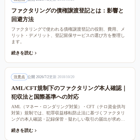
ファクタリングの債権譲渡登記とは：影響と
回避方法
ファクタリングで使われる債権譲渡登記の役割、費用、メ
リット・デメリット、登記留保サービスの選び方を整理し
ます。
続きを読む
注意点
公開
2026/7/2
更新
2018/10/20
AML/CFT規制下のファクタリング本人確認｜
犯収法と国際基準への対応
AML（マネー・ロンダリング対策）・CFT（テロ資金供与
対策）規制では、犯罪収益移転防止法に基づくファクタリ
ングの本人確認・記録保管・疑わしい取引の届出が求めら
れます。本記事はファクタリング業界の対応実務を整理し
続きを読む
ます。