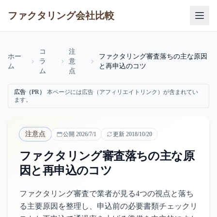
ファクタリング会社比較
コ
注
ホー
ファクタリング審査落ちの主な原因
ラ
意
ム
と再申込のコツ
ム
点
広告（PR）
本ページには広告（アフィリエイトリンク）が含まれてい
ます。
注意点
公開
2026/7/1
更新
2018/10/20
ファクタリング審査落ちの主な原
因と再申込のコツ
ファクタリング審査で業者が見る4つの視点と落ち
る主要原因を整理し、申込前の必要書類チェックリ