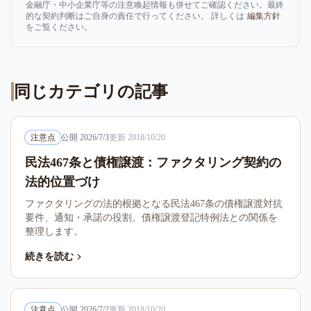
金融庁・中小企業庁等の注意喚起情報も併せてご確認ください。最終
的な契約判断はご自身の責任で行ってください。 詳しくは
編集方針
をご覧ください。
同じカテゴリの記事
注意点
公開
2026/7/3
更新
2018/10/20
民法467条と債権譲渡：ファクタリング契約の
法的位置づけ
ファクタリングの法的根拠となる民法467条の債権譲渡対抗
要件、通知・承諾の役割、債権譲渡登記特例法との関係を
整理します。
続きを読む
注意点
公開
2026/7/2
更新
2018/10/20