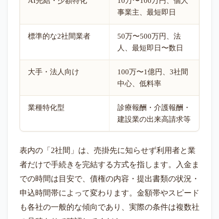
AI完結・少額特化
10万〜100万円、個人
事業主、最短即日
標準的な2社間業者
50万〜500万円、法
人、最短即日〜数日
大手・法人向け
100万〜1億円、3社間
中心、低料率
業種特化型
診療報酬・介護報酬・
建設業の出来高請求等
表内の「2社間」は、売掛先に知らせず利用者と業
者だけで手続きを完結する方式を指します。入金ま
での時間は目安で、債権の内容・提出書類の状況・
申込時間帯によって変わります。金額帯やスピード
も各社の一般的な傾向であり、実際の条件は複数社