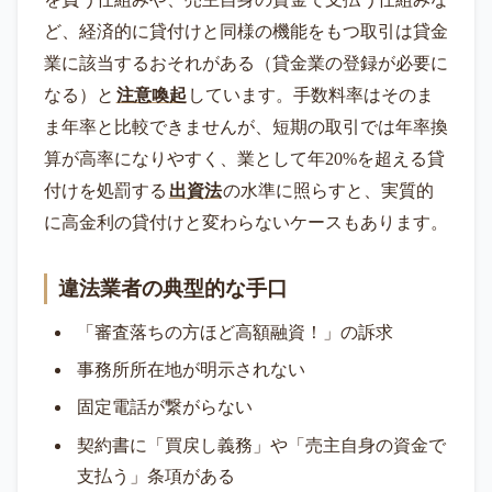
ど、経済的に貸付けと同様の機能をもつ取引は貸金
業に該当するおそれがある（貸金業の登録が必要に
なる）と
注意喚起
しています。手数料率はそのま
ま年率と比較できませんが、短期の取引では年率換
算が高率になりやすく、業として年20%を超える貸
付けを処罰する
出資法
の水準に照らすと、実質的
に高金利の貸付けと変わらないケースもあります。
違法業者の典型的な手口
「審査落ちの方ほど高額融資！」の訴求
事務所所在地が明示されない
固定電話が繋がらない
契約書に「買戻し義務」や「売主自身の資金で
支払う」条項がある