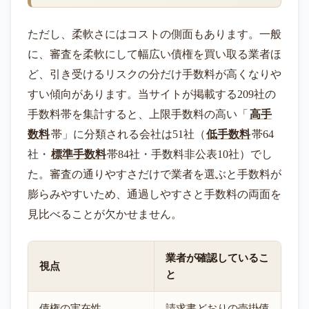
ただし、柔軟さにはコストの側面もあります。一般
に、審査を柔軟にして幅広い債権を買い取る業者ほ
ど、引き受けるリスクの分だけ手数料が高くなりや
すい傾向があります。当サイトが掲載する209社の
手数料帯を集計すると、上限手数料の高い「
高手
数料
帯」に分類される会社は51社（
低手数料
帯64
社・
標準手数料
帯84社・手数料非公表10社）でし
た。審査の通りやすさだけで業者を選ぶと手数料が
膨らみやすいため、通過しやすさと手数料の両面を
見比べることが欠かせません。
業者が確認しているこ
視点
と
債権の実在性
請求書どおりの売掛債