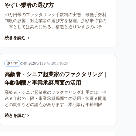
やすい業者の選び方
30万円帯のファクタリング手数料の実態、最低手数料
制度の影響、対応業者の選び方を整理。少額帯特有の
「率としては高めに出る」構造と通りやすさのバラン
スを解説します。
続きを読む
選び方
公開
2026/6/11
更新
2018/10/20
高齢者・シニア起業家のファクタリング｜
年齢制限と事業承継局面の活用
高齢者・シニア起業家のファクタリング利用には、申
込者年齢の上限・事業承継局面での活用・後継者問題
との関係などの論点があります。本記事は年齢制限の
有無、シニア層が活用するシーン、注意点を整理しま
続きを読む
す。