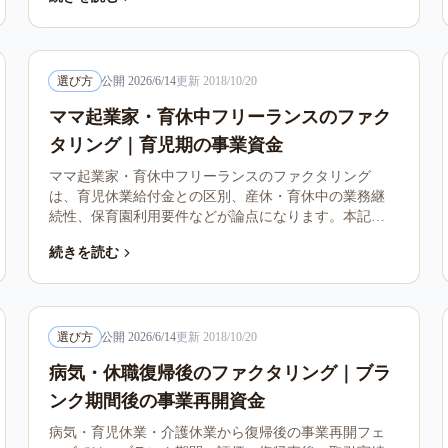
判断軸を整理します。
選び方
公開
2026/6/14
更新
2018/10/20
ママ起業家・育休中フリーランスのファク
タリング｜育児期の事業資金
ママ起業家・育休中フリーランスのファクタリング
は、育児休業給付金との区別、産休・育休中の業務継
続性、保育園利用要件などが論点になります。本記事
は育児フェーズの状況別判断軸を整理します。
続きを読む
選び方
公開
2026/6/14
更新
2018/10/20
病気・休職復帰後のファクタリング｜ブラ
ンク期間後の事業再開資金
病気・育児休業・介護休業から復帰後の事業再開フェ