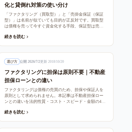
化と貸倒れ対策の使い分け
「ファクタリング（買取型）」と「売掛金保証（保証
型）」は名前が似ていても目的が正反対です。買取型
は債権を売って今すぐ資金化する手段、保証型は売掛
先が支払えないときに備える貸倒れ対策で、通常は現
続きを読む
金が入りません。両者の違い・コスト構造・向く企業
像を、利用者401人の口コミ調査（2026年3月実施）を
交えて整理します。
選び方
公開
2026/7/2
更新
2018/10/20
ファクタリングに担保は原則不要｜不動産
担保ローンとの違い
ファクタリングは債権の売買のため、担保や保証人を
原則として求められません。本記事は不動産担保ロー
ンとの違いを法的性質・コスト・スピード・金額の4軸
で整理し、契約時の印紙税や倒産時の扱いまで一次情
続きを読む
報つきで比較します。当サイトの口コミ調査（2026年3
月実施・N=401）の実際の利用金額もあわせて掲載して
います。