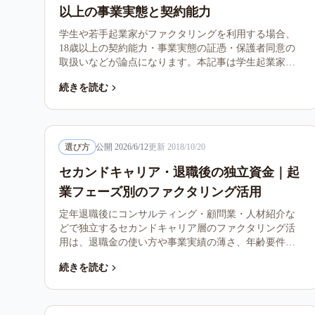
以上の事業実態と契約能力
学生や若手起業家がファクタリングを利用する場合、
18歳以上の契約能力・事業実態の証憑・保護者同意の
取扱いなどが論点になります。本記事は学生起業家の
利用条件、注意点、別の選択肢を整理します。
続きを読む
選び方
公開
2026/6/12
更新
2018/10/20
セカンドキャリア・退職後の独立資金｜起
業フェーズ別のファクタリング活用
定年退職後にコンサルティング・顧問業・人材紹介な
どで独立するセカンドキャリア層のファクタリング活
用は、退職金の使い方や事業実績の薄さ、年齢要件な
どが論点になります。本記事は起業フェーズ別の活用
続きを読む
法を整理します。