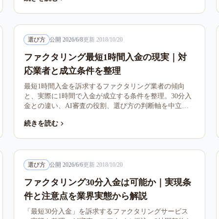
プライチェーンファイナンスなど14のサービスを俯瞰
し、ファクタリングとの位置づけを比較整理します。
選び方
公開
2026/6/8
更新
2018/10/20
ファクタリング最短1時間入金の現実｜対
応業者と成立条件を整理
最短1時間入金を訴求するファクタリング業者の傾向
と、実際に1時間で入金が成立する条件を整理。30分入
金との違い、AI審査の役割、選び方の判断軸を中立的
に解説します。
続きを読む
選び方
公開
2026/6/6
更新
2018/10/20
ファクタリング30分入金は可能か｜実現条
件と注意点を業界実態から解説
「最短30分入金」を訴求するファクタリングサービス