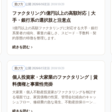
選び方
公開
2026/6/16
更新
2018/10/20
ファクタリング1億円以上の高額対応｜大
手・銀行系の選択肢と注意点
1億円以上の高額ファクタリングに対応する大手・銀行
系業者の傾向、審査の厳しさ、スピード・手数料・契
約形態の特徴を整理します。
続きを読む
選び方
公開
2026/6/15
更新
2018/10/20
個人投資家・大家業のファクタリング｜賃
料債権と事業性売掛
大家業・個人不動産投資家がファクタリングを検討す
る場面では、家賃債権の性質、管理会社経由のキャッ
シュフロー、修繕費の急な発生、不動産担保ローンと
の選び分けが論点になります。本記事は大家業特有の
続きを読む