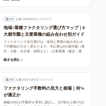
選び方
公開
2026/6/8
更新
2018/10/20
地域×業種ファクタリング選び方マップ｜8
大都市圏と主要業種の組み合わせ別ガイド
ファクタリング会社選びは、地域と業種の組み合わせ
で判断軸が大きく変わります。本記事は8大都市圏（東
京・大阪・名古屋・福岡など）×主要業種（建設・運
送・製造・IT医療）の22クラスタを俯瞰し、対面とオ
続きを読む
ンラインの使い分け、地域別の業者特性、業種ごとの
売掛債権の論点を整理します。
選び方
公開
2026/5/28
更新
2018/10/20
ファクタリング手数料の見方と相場｜何%
が適正か
掲載209社の手数料を帯別に集計し、約7割が上限5%以