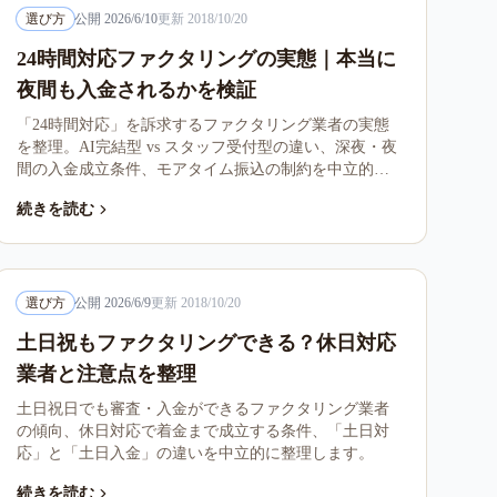
選び方
公開
2026/6/10
更新
2018/10/20
24時間対応ファクタリングの実態｜本当に
夜間も入金されるかを検証
「24時間対応」を訴求するファクタリング業者の実態
を整理。AI完結型 vs スタッフ受付型の違い、深夜・夜
間の入金成立条件、モアタイム振込の制約を中立的に
解説します。
続きを読む
選び方
公開
2026/6/9
更新
2018/10/20
土日祝もファクタリングできる？休日対応
業者と注意点を整理
土日祝日でも審査・入金ができるファクタリング業者
の傾向、休日対応で着金まで成立する条件、「土日対
応」と「土日入金」の違いを中立的に整理します。
続きを読む