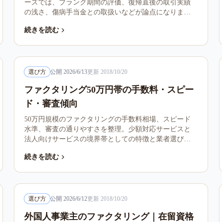
ーズでは、ブランク期間の評価、復帰直後の取引実績
の浅さ、傷病手当金との取扱いなどが論点になりま
す。本記事は復帰後の状況別判断軸と注意点を整理し
続きを読む
ます。
選び方
公開
2026/6/13
更新
2018/10/20
ファクタリング50万円帯の手数料・スピー
ド・審査傾向
50万円規模のファクタリングの手数料相場、スピード
水準、審査の通りやすさを整理。少額対応サービスと
法人向けサービスの境界帯としての特徴と業者選びの
ポイントを解説します。
続きを読む
選び方
公開
2026/6/12
更新
2018/10/20
外国人事業主のファクタリング｜在留資格