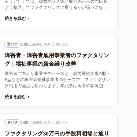
ャリア）」では、複数の収入源と取引先からの売掛を
どう整理してファクタリングに乗せるかが論点になり
ます。本記事は副業との違い、債権の集約、税務処理
続きを読む
の整理を扱います。
選び方
公開
2026/6/13
更新
2018/10/20
障害者・障害者雇用事業者のファクタリン
グ｜福祉事業の資金繰り改善
障害者ご本人が事業主のケースと、就労継続支援A型・
B型などの障害者福祉事業者のケースで、ファクタリン
グ利用の論点は変わります。本記事は両者の状況別判
断軸、給付金・自治体請求の取扱、注意点を整理しま
続きを読む
す。
選び方
公開
2026/6/12
更新
2018/10/20
ファクタリング30万円の手数料相場と通り