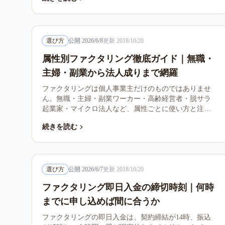
委託・単発受託の請求書扱い、「無職OK」をうたう業
者の警戒ポイントを整理します。
選び方
公開
2026/6/8
更新
2018/10/20
属性別ファクタリング徹底ガイド｜無職・
主婦・副業から法人成りまで網羅
ファクタリングは個人事業主だけのものではありませ
ん。無職・主婦・副業ワーカー・高齢経営者・脱サラ
起業家・マイクロ法人など、属性ごとに使い方と注意
点が異なります。本記事は属性別の判断軸と18種類の
続きを読む
ケース別ガイドへの入口を整理します。
選び方
公開
2026/6/7
更新
2018/10/20
ファクタリング即日入金の締切時刻｜何時
までに申し込めば間に合うか
ファクタリングの即日入金は、契約締結が14時、振込