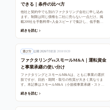
できる｜条件の比べ方
他社と契約中でも別のファクタリング会社に申し込め
ます。制限は同じ債権を二社に売らない一点だけ。掲
載209社を手数料帯×入金スピードで集計し、低手数料
帯の6割は翌日以降・高手数料帯は9割超が即日という
続きを読む
トレードオフを公開。不満から逆算する乗り換え・併
用の判断シート付きです。
選び方
公開
2026/7/3
更新
2018/10/20
ファクタリングvsスモールM&A｜運転資金
と事業承継の使い分け
ファクタリングとスモールM&Aは、ともに事業の選択
肢ですが、目的・期間・取引の性質が大きく異なりま
す。本記事はスモールM&A（小規模事業承継・ストッ
クビジネス売買）との比較、選び方を整理します。
続きを読む