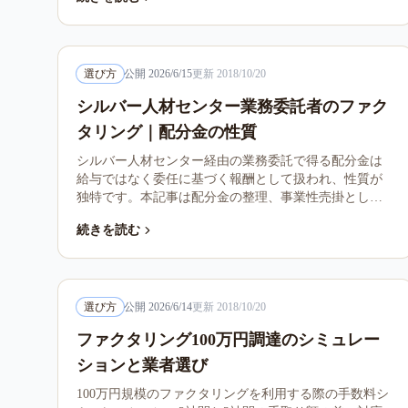
選び方
公開
2026/6/15
更新
2018/10/20
シルバー人材センター業務委託者のファク
タリング｜配分金の性質
シルバー人材センター経由の業務委託で得る配分金は
給与ではなく委任に基づく報酬として扱われ、性質が
独特です。本記事は配分金の整理、事業性売掛として
扱える条件、ファクタリングとの関係を整理します。
続きを読む
選び方
公開
2026/6/14
更新
2018/10/20
ファクタリング100万円調達のシミュレー
ションと業者選び
100万円規模のファクタリングを利用する際の手数料シ