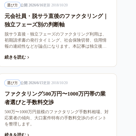
選び方
公開
2026/6/16
更新
2018/10/20
元会社員・脱サラ直後のファクタリング｜
独立フェーズ別の判断軸
脱サラ直後・独立フェーズのファクタリング利用は、
初期請求書の発行タイミング、社会保険切替、信用情
報の連続性などが論点になります。本記事は独立後フ
ェーズ別の判断軸を整理します。
続きを読む
選び方
公開
2026/6/15
更新
2018/10/20
ファクタリング500万円〜1000万円帯の業
者選びと手数料交渉
500万〜1000万円規模のファクタリング手数料相場、対
応業者の傾向、大口案件特有の手数料交渉のポイント
を整理します。
続きを読む