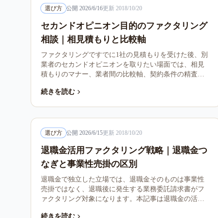
選び方
公開
2026/6/16
更新
2018/10/20
セカンドオピニオン目的のファクタリング
相談｜相見積もりと比較軸
ファクタリングですでに1社の見積もりを受けた後、別
業者のセカンドオピニオンを取りたい場面では、相見
積もりのマナー、業者間の比較軸、契約条件の精査が
論点になります。本記事は適切な相見積もり手順と注
続きを読む
意点を整理します。
選び方
公開
2026/6/15
更新
2018/10/20
退職金活用ファクタリング戦略｜退職金つ
なぎと事業性売掛の区別
退職金で独立した立場では、退職金そのものは事業性
売掛ではなく、退職後に発生する業務委託請求書がフ
ァクタリング対象になります。本記事は退職金の活用
設計と事業性売掛との区別を整理します。
続きを読む