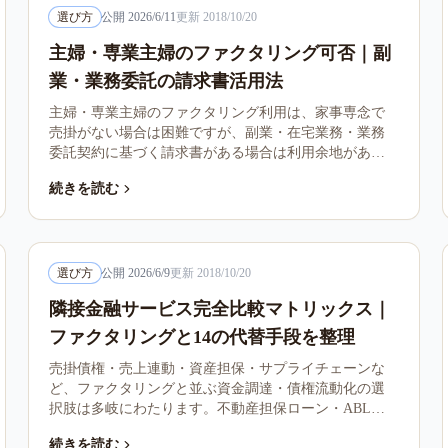
選び方
公開
2026/6/11
更新
2018/10/20
主婦・専業主婦のファクタリング可否｜副
業・業務委託の請求書活用法
主婦・専業主婦のファクタリング利用は、家事専念で
売掛がない場合は困難ですが、副業・在宅業務・業務
委託契約に基づく請求書がある場合は利用余地があり
ます。本記事は主婦の属性別判断軸、副業との関係、
続きを読む
悪質勧誘の警戒を整理します。
選び方
公開
2026/6/9
更新
2018/10/20
隣接金融サービス完全比較マトリックス｜
ファクタリングと14の代替手段を整理
売掛債権・売上連動・資産担保・サプライチェーンな
ど、ファクタリングと並ぶ資金調達・債権流動化の選
択肢は多岐にわたります。不動産担保ローン・ABL・
シンジケート・レベニューベース融資・M&A資金・サ
続きを読む