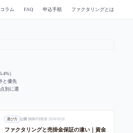
コラム
FAQ
申込手順
ファクタリングとは
.4%）
件と優先
点別に選
選び方
公開
2026/7/3
更新
2018/10/20
ファクタリングと売掛金保証の違い｜資金