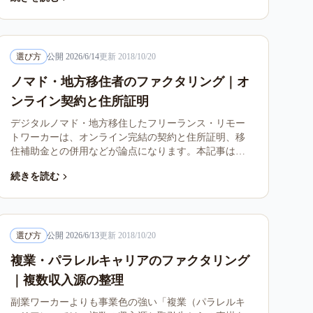
選び方
公開
2026/6/14
更新
2018/10/20
ノマド・地方移住者のファクタリング｜オ
ンライン契約と住所証明
デジタルノマド・地方移住したフリーランス・リモー
トワーカーは、オンライン完結の契約と住所証明、移
住補助金との併用などが論点になります。本記事は移
動の多い働き方でのファクタリング活用条件と注意点
続きを読む
を整理します。
選び方
公開
2026/6/13
更新
2018/10/20
複業・パラレルキャリアのファクタリング
｜複数収入源の整理
副業ワーカーよりも事業色の強い「複業（パラレルキ