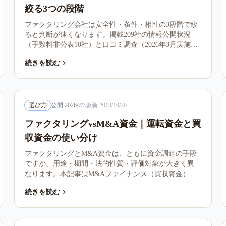
絞る3つの段階
ファクタリング会社は安全性・条件・相性の3段階で絞
ると判断が速くなります。掲載209社の情報公開状況
（手数料非公表10社）と口コミ調査（2026年3月実施・
N=401）の高評価330件の分析から、各段階で何を見る
続きを読む
かを第三者の立場で整理しました。
選び方
公開
2026/7/3
更新
2018/10/20
ファクタリングvsM&A資金｜運転資金と買
収資金の使い分け
ファクタリングとM&A資金は、ともに資金調達の手段
ですが、用途・期間・法的性質・評価対象が大きく異
なります。本記事はM&Aファイナンス（買収資金）と
の比較、選び方、併用パターンを整理します。
続きを読む