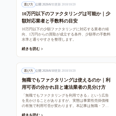
選び方
公開
2026/6/11
更新
2018/10/20
10万円以下のファクタリングは可能か｜少
額対応業者と手数料の目安
10万円以下の少額ファクタリングに対応する業者の傾
向、1万円からの買取が成立する条件、少額帯の手数料
水準と通りやすさを整理します。
続きを読む
選び方
公開
2026/6/10
更新
2018/10/20
無職でもファクタリングは使えるのか｜利
用可否の分かれ目と違法業者の見分け方
「無職でもファクタリングを利用できる」という広告
を見かけることがありますが、実態は事業性売掛債権
の有無で利用可否が変わります。本記事は無職・フリ
ーター・無業状態でのファクタリング利用可否、業務
続きを読む