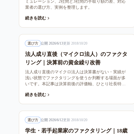
ミュレーション、2社間と3社間の手取り額の差、対応
業者の選び方、実例を整理します。
続きを読む
選び方
公開
2026/6/13
更新
2018/10/20
法人成り直後（マイクロ法人）のファクタ
リング｜決算前の資金繰り改善
法人成り直後のマイクロ法人は決算書がない・実績が
浅い状態でファクタリングを使うか判断する場面が多
いです。本記事は決算前後の評価軸、ひとり社長特有
の論点、個人事業主からの法人成りで何が変わるかを
続きを読む
整理します。
選び方
公開
2026/6/12
更新
2018/10/20
学生・若手起業家のファクタリング｜18歳