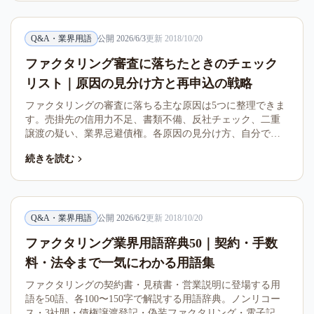
Q&A・業界用語
公開
2026/6/3
更新
2018/10/20
ファクタリング審査に落ちたときのチェック
リスト｜原因の見分け方と再申込の戦略
ファクタリングの審査に落ちる主な原因は5つに整理できま
す。売掛先の信用力不足、書類不備、反社チェック、二重
譲渡の疑い、業界忌避債権。各原因の見分け方、自分でで
きる対処、再申込の戦略までを実務目線で整理しました。
続きを読む
落ちた直後の動き方が次の通過率を左右します。
Q&A・業界用語
公開
2026/6/2
更新
2018/10/20
ファクタリング業界用語辞典50｜契約・手数
料・法令まで一気にわかる用語集
ファクタリングの契約書・見積書・営業説明に登場する用
語を50語、各100〜150字で解説する用語辞典。ノンリコー
ス・3社間・債権譲渡登記・偽装ファクタリング・電子記録