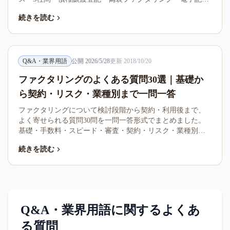
債権など、基礎から実務まで網羅。意味がぴんとこないま
続きを読む
ま契約を進めて損をしないための、引きやすい辞典として
活用してください。
Q&A・業界用語
公開
2026/5/28
更新
2018/10/20
ファクタリングのよくある質問30選｜基礎か
ら契約・リスク・業種別まで一問一答
ファクタリングについて検討段階から契約・利用後まで、
よく寄せられる質問30問を一問一答形式でまとめました。
基礎・手数料・スピード・審査・契約・リスク・業種別・
最新動向の8カテゴリで、必要な箇所だけを拾い読みできる
続きを読む
構成です。
Q&A・業界用語
に関するよくあ
る質問