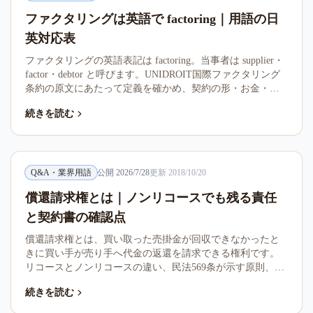
ファクタリングは英語で factoring｜用語の日
英対応表
ファクタリングの英語表記は factoring。当事者は supplier・
factor・debtor と呼びます。UNIDROIT国際ファクタリング
条約の原文にあたって定義を確かめ、契約の形・お金・書
類手続きの日英対応表と、2社間やinvoice discountingなど一
続きを読む
対一で置き換えられない語まで整理しました。
Q&A・業界用語
公開
2026/7/28
更新
2018/10/20
償還請求権とは｜ノンリコースでも残る責任
と契約書の確認点
償還請求権とは、買い取った売掛金が回収できなかったと
きに買い手が売り手へ代金の返還を請求できる権利です。
リコースとノンリコースの違い、民法569条が示す原則、そ
してノンリコースでも残る責任まで、条文と金融庁の公表
続きを読む
情報にもとづいて整理しました。