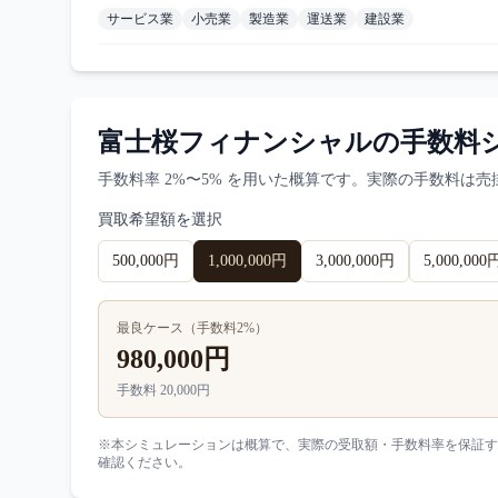
サービス業
小売業
製造業
運送業
建設業
富士桜フィナンシャル
の手数料
手数料率
2%〜5%
を用いた概算です。実際の手数料は売
買取希望額を選択
500,000円
1,000,000円
3,000,000円
5,000,000
最良ケース（手数料
2
%）
980,000円
手数料
20,000円
※本シミュレーションは概算で、実際の受取額・手数料率を保証す
確認ください。