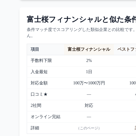
富士桜フィナンシャル
と似た条
条件マッチ度でスコアリングした類似企業との比較です
ん。
項目
富士桜フィナンシャル
ベストファク
手数料下限
2%
入金最短
1日
対応金額
100万〜1000万円
10
口コミ★
—
2社間
対応
オンライン完結
—
詳細
（このページ）