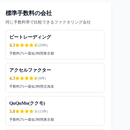
標準手数料の会社
同じ手数料帯で比較できるファクタリング会社
ビートレーディング
4.3
(
29
件)
手数料
2
%〜
最短2時間
東京都
アクセルファクター
4.3
(
8
件)
手数料
2
%〜
最短2時間
北海道
QuQuMo(ククモ)
3.8
(
11
件)
手数料
2
%〜
最短2時間
東京都