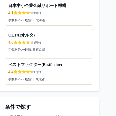
日本中小企業金融サポート機構
4.1
(
9
件)
手数料
2
%〜
最短1日
北海道
OLTA(オルタ)
4.0
(
9
件)
手数料
2
%〜
最短1日
東京都
ベストファクター(Bestfactor)
4.4
(
7
件)
手数料
2
%〜
最短1日
東京都
条件で探す