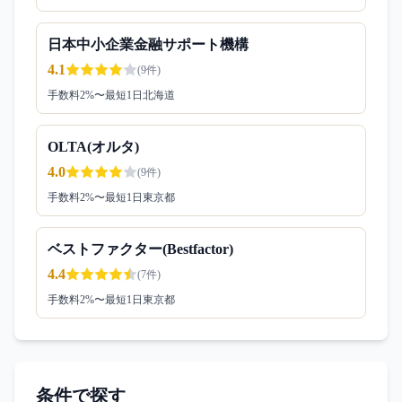
日本中小企業金融サポート機構
4.1
(
9
件)
手数料
2
%〜
最短1日
北海道
OLTA(オルタ)
4.0
(
9
件)
手数料
2
%〜
最短1日
東京都
ベストファクター(Bestfactor)
4.4
(
7
件)
手数料
2
%〜
最短1日
東京都
条件で探す