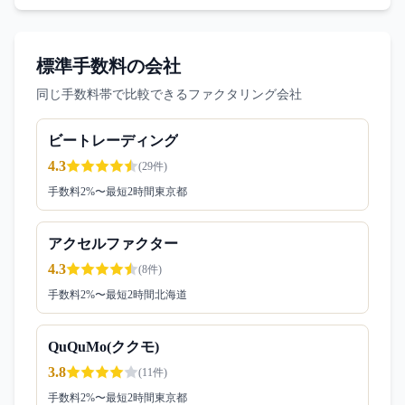
標準手数料の会社
同じ手数料帯で比較できるファクタリング会社
ビートレーディング
4.3
(
29
件)
手数料
2
%〜
最短2時間
東京都
アクセルファクター
4.3
(
8
件)
手数料
2
%〜
最短2時間
北海道
QuQuMo(ククモ)
3.8
(
11
件)
手数料
2
%〜
最短2時間
東京都