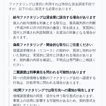
ファクタリングは適切に利用すれば有効な資金調達手段で
すが、以下の点に留意する必要があります。
給与ファクタリングは貸金業に該当する場合があります
個人の給与債権を対象とする取引は、最高裁判所の判断
（平成29年12月19日判決の趣旨）等を踏まえ、実質的に
貸付と評価され利息制限法・出資法の対象となる場合が
あります。
偽装ファクタリング・闇金的な取引にご注意ください
償還請求権付き（リコース）の契約や、買戻し特約が付
いた契約は、実質的に貸付と評価される場合がありま
す。契約書の内容を確認し、不明点は専門家にご相談く
ださい。
二重譲渡は刑事責任を問われる可能性があります
同一の売掛債権を複数のファクタリング会社へ譲渡する
行為は、詐欺罪等に問われる場合があります。
3社間ファクタリングでは取引先への通知が発生します
債権譲渡通知の同意・送付を伴う取引形式があります。
事業上の信用に影響する可能性があるため、契約形式を
確認してください。