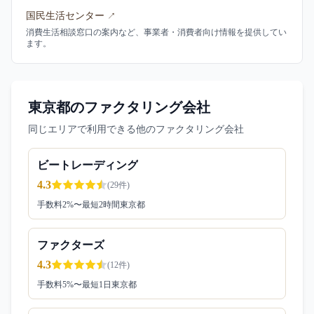
国民生活センター
↗
消費生活相談窓口の案内など、事業者・消費者向け情報を提供してい
ます。
東京都のファクタリング会社
同じエリアで利用できる他のファクタリング会社
ビートレーディング
4.3
(
29
件)
手数料
2
%〜
最短2時間
東京都
ファクターズ
4.3
(
12
件)
手数料
5
%〜
最短1日
東京都