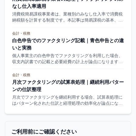
なし仕入率適用
消費税簡易課税事業者は、業種別のみなし仕入率で消費税
納税額を計算する制度です。本記事は簡易課税の基本、フ
ァクタリング利用時の扱い、本則課税との比較を整理しま
す。
会計・税務
白色申告でのファクタリング記載｜青色申告との違
いと実務
個人事業主の白色申告でファクタリングを利用した場合、
収支内訳書での記載と必要経費の計上が論点になります。
本記事は白色申告と青色申告の違い、ファクタリング記載
のポイントを整理します。
会計・税務
月次ファクタリングの試算表処理｜継続利用パター
ンの仕訳整理
月次でファクタリングを継続利用する場合、試算表処理に
はパターン化された仕訳と経理処理の効率化が論点になり
ます。本記事は月次試算表での処理パターン、仕訳例、勘
定科目の継続性を整理します。
ご利用前にご確認ください