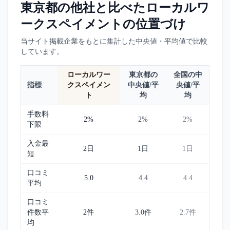
東京都
の他社と比べた
ローカルワ
ークスペイメント
の位置づけ
当サイト掲載企業をもとに集計した中央値・平均値で比較
しています。
ローカルワー
東京都
の
全国の中
指標
クスペイメン
中央値/平
央値/平
ト
均
均
手数料
2%
2%
2%
下限
入金最
2日
1日
1日
短
口コミ
5.0
4.4
4.4
平均
口コミ
件数平
2件
3.0件
2.7件
均