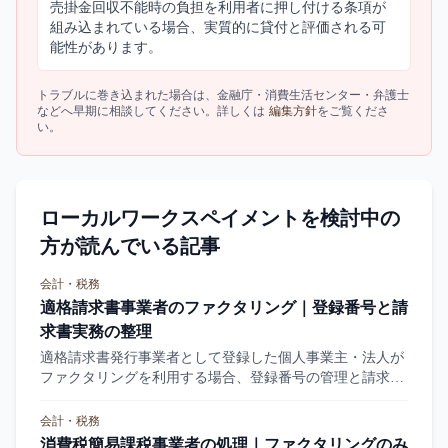
売掛金回収不能時の負担を利用者に押し付ける条項が
組み込まれている場合、実質的に貸付と評価される可
能性があります。
トラブルに巻き込まれた場合は、金融庁・消費生活センター・弁護士
などへ早期に相談してください。詳しくは
編集方針
をご覧くださ
い。
ローカルワークスペイメントを検討中の
方が読んでいる記事
会計・税務
適格請求書事業者のファクタリング｜登録番号と請
求書実務の整理
適格請求書発行事業者として登録した個人事業主・法人が
ファクタリングを利用する場合、登録番号の管理と請求書
実務が論点です。本記事は登録後の実務とファクタリング
会社との関係を整理します。
会計・税務
消費税簡易課税事業者の処理｜ファクタリングのみ