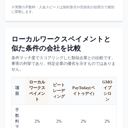
※実際の手数料・入金スピードは契約形式や売掛先の信用力で個別
に変動します。
ローカルワークスペイメント
と
似た条件の会社を比較
条件マッチ度でスコアリングした類似企業との比較です。
事実の列挙であり、特定企業の優劣を示すものではありま
せん。
ローカル
GMO
ビート
項
ワークス
PayToday(ペ
イプ
レーデ
目
ペイメン
イトゥデイ)
シロ
ィング
ト
ン
手
数
料
2%
2%
2%
2%
下