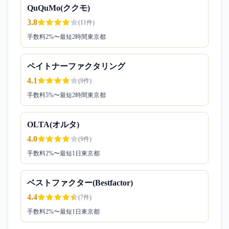
QuQuMo(ククモ)
3.8
(
11
件)
手数料
2
%〜
最短2時間
東京都
ペイトナーファクタリング
4.1
(
9
件)
手数料
5
%〜
最短2時間
東京都
OLTA(オルタ)
4.0
(
9
件)
手数料
2
%〜
最短1日
東京都
ベストファクター(Bestfactor)
4.4
(
7
件)
手数料
2
%〜
最短1日
東京都