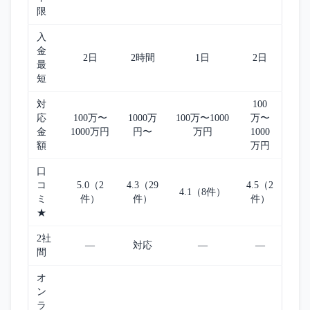
限
入
金
2日
2時間
1日
2日
最
短
対
100
応
100万〜
1000万
100万〜1000
万〜
金
1000万円
円〜
万円
1000
額
万円
口
コ
5.0（2
4.3（29
4.5（2
4.1（8件）
ミ
件）
件）
件）
★
2社
—
対応
—
—
間
オ
ン
ラ