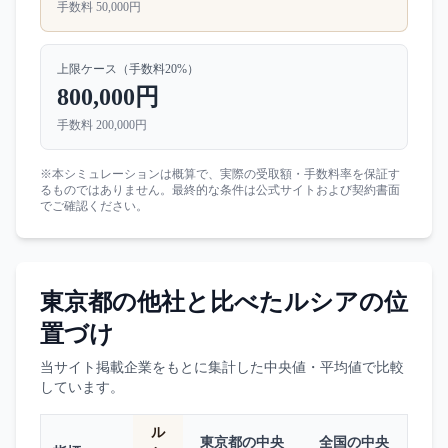
手数料
50,000円
上限ケース（手数料
20
%）
800,000円
手数料
200,000円
※本シミュレーションは概算で、実際の受取額・手数料率を保証す
るものではありません。最終的な条件は公式サイトおよび契約書面
でご確認ください。
東京都
の他社と比べた
ルシア
の位
置づけ
当サイト掲載企業をもとに集計した中央値・平均値で比較
しています。
ル
東京都
の中央
全国の中央