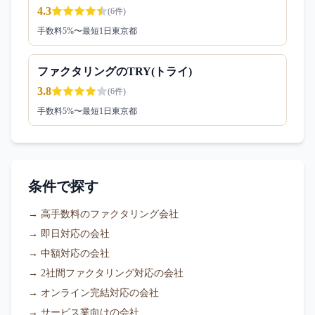
4.3
(
6
件)
手数料
5
%〜
最短1日
東京都
ファクタリングのTRY(トライ)
3.8
(
6
件)
手数料
5
%〜
最短1日
東京都
条件で探す
→
高手数料のファクタリング会社
→
即日対応の会社
→
中額対応の会社
→
2社間ファクタリング対応の会社
→
オンライン完結対応の会社
→
サービス業向けの会社