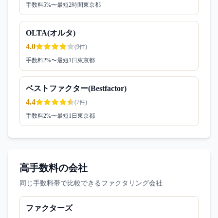
手数料
5
%〜
最短2時間
東京都
OLTA(オルタ)
4.0
(
9
件)
手数料
2
%〜
最短1日
東京都
ベストファクター(Bestfactor)
4.4
(
7
件)
手数料
2
%〜
最短1日
東京都
高手数料の会社
同じ手数料帯で比較できるファクタリング会社
ファクターズ