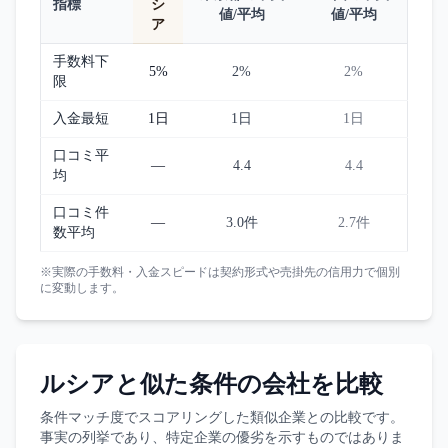
指標
シ
値/平均
値/平均
ア
手数料下
5%
2%
2%
限
入金最短
1日
1日
1日
口コミ平
—
4.4
4.4
均
口コミ件
—
3.0件
2.7件
数平均
※実際の手数料・入金スピードは契約形式や売掛先の信用力で個別
に変動します。
ルシア
と似た条件の会社を比較
条件マッチ度でスコアリングした類似企業との比較です。
事実の列挙であり、特定企業の優劣を示すものではありま