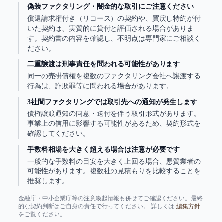
偽装ファクタリング・闇金的な取引にご注意ください
償還請求権付き（リコース）の契約や、買戻し特約が付
いた契約は、実質的に貸付と評価される場合がありま
す。契約書の内容を確認し、不明点は専門家にご相談く
ださい。
二重譲渡は刑事責任を問われる可能性があります
同一の売掛債権を複数のファクタリング会社へ譲渡する
行為は、詐欺罪等に問われる場合があります。
3社間ファクタリングでは取引先への通知が発生します
債権譲渡通知の同意・送付を伴う取引形式があります。
事業上の信用に影響する可能性があるため、契約形式を
確認してください。
手数料相場を大きく超える場合は注意が必要です
一般的な手数料の目安を大きく上回る場合、悪質業者の
可能性があります。複数社の見積もりを比較することを
推奨します。
金融庁・中小企業庁等の注意喚起情報も併せてご確認ください。最終
的な契約判断はご自身の責任で行ってください。 詳しくは
編集方針
をご覧ください。