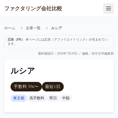
ファクタリング会社比較
ホーム
企業一覧
ルシア
広告（PR）
本ページには広告（アフィリエイトリンク）が含まれてい
ます。
最終確認日：
2026年7月26日
／ 編集：
街中文学編集部
ルシア
手数料
5
%〜
最短
1日
東京都
高手数料
即日
中額