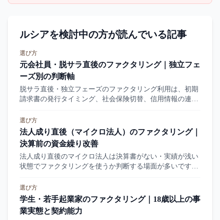
ルシアを検討中の方が読んでいる記事
選び方
元会社員・脱サラ直後のファクタリング｜独立フェ
ーズ別の判断軸
脱サラ直後・独立フェーズのファクタリング利用は、初期
請求書の発行タイミング、社会保険切替、信用情報の連続
性などが論点になります。本記事は独立後フェーズ別の判
断軸を整理します。
選び方
法人成り直後（マイクロ法人）のファクタリング｜
決算前の資金繰り改善
法人成り直後のマイクロ法人は決算書がない・実績が浅い
状態でファクタリングを使うか判断する場面が多いです。
本記事は決算前後の評価軸、ひとり社長特有の論点、個人
事業主からの法人成りで何が変わるかを整理します。
選び方
学生・若手起業家のファクタリング｜18歳以上の事
業実態と契約能力