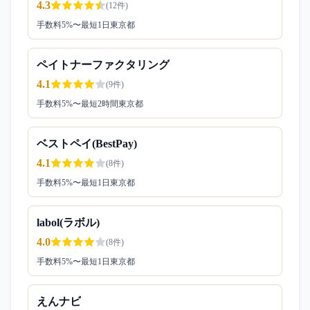
4.3
(
12
件)
手数料
5
%〜
最短1日
東京都
ペイトナーファクタリング
4.1
(
9
件)
手数料
5
%〜
最短2時間
東京都
ベストペイ(BestPay)
4.1
(
8
件)
手数料
5
%〜
最短1日
東京都
labol(ラボル)
4.0
(
8
件)
手数料
5
%〜
最短1日
東京都
えんナビ