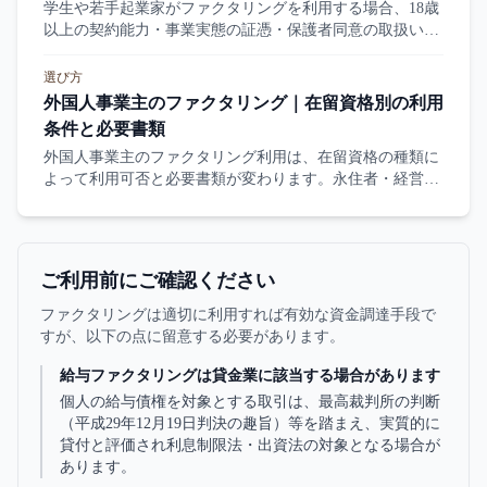
学生や若手起業家がファクタリングを利用する場合、18歳
以上の契約能力・事業実態の証憑・保護者同意の取扱いな
どが論点になります。本記事は学生起業家の利用条件、注
意点、別の選択肢を整理します。
選び方
外国人事業主のファクタリング｜在留資格別の利用
条件と必要書類
外国人事業主のファクタリング利用は、在留資格の種類に
よって利用可否と必要書類が変わります。永住者・経営管
理ビザ・技人国・留学資格外活動の状況別判断、本人確認
書類、契約理解の論点、悪質業者の警戒を整理します。
ご利用前にご確認ください
ファクタリングは適切に利用すれば有効な資金調達手段で
すが、以下の点に留意する必要があります。
給与ファクタリングは貸金業に該当する場合があります
個人の給与債権を対象とする取引は、最高裁判所の判断
（平成29年12月19日判決の趣旨）等を踏まえ、実質的に
貸付と評価され利息制限法・出資法の対象となる場合が
あります。