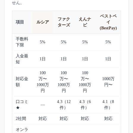
せん。
ベストペ
ファク
えんナ
項目
ルシア
イ
ターズ
ビ
(BestPay)
手数料
5%
5%
5%
5%
下限
入金最
1日
1日
1日
1日
短
100
100
100
対応金
万〜
万〜
万〜
1000万
額
1000万
1000万
1000万
円〜
円
円
円
口コミ
4.3（12
4.3（6
4.1（8
—
★
件）
件）
件）
2社間
対応
対応
対応
対応
オンラ