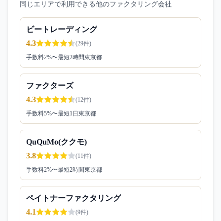
同じエリアで利用できる他のファクタリング会社
ビートレーディング
4.3
(
29
件)
手数料
2
%〜
最短2時間
東京都
ファクターズ
4.3
(
12
件)
手数料
5
%〜
最短1日
東京都
QuQuMo(ククモ)
3.8
(
11
件)
手数料
2
%〜
最短2時間
東京都
ペイトナーファクタリング
4.1
(
9
件)