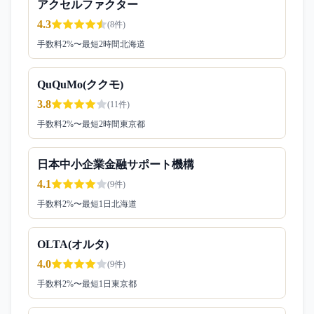
アクセルファクター
4.3
(
8
件)
手数料
2
%〜
最短2時間
北海道
QuQuMo(ククモ)
3.8
(
11
件)
手数料
2
%〜
最短2時間
東京都
日本中小企業金融サポート機構
4.1
(
9
件)
手数料
2
%〜
最短1日
北海道
OLTA(オルタ)
4.0
(
9
件)
手数料
2
%〜
最短1日
東京都