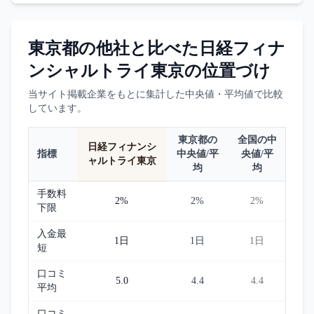
東京都
の他社と比べた
日経フィナ
ンシャルトライ東京
の位置づけ
当サイト掲載企業をもとに集計した中央値・平均値で比較
しています。
東京都
の
全国の中
日経フィナンシ
指標
中央値/平
央値/平
ャルトライ東京
均
均
手数料
2%
2%
2%
下限
入金最
1日
1日
1日
短
口コミ
5.0
4.4
4.4
平均
口コミ