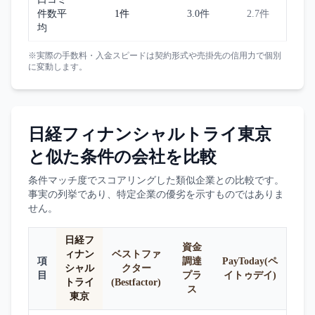
件数平
1件
3.0件
2.7件
均
※実際の手数料・入金スピードは契約形式や売掛先の信用力で個別
に変動します。
日経フィナンシャルトライ東京
と似た条件の会社を比較
条件マッチ度でスコアリングした類似企業との比較です。
事実の列挙であり、特定企業の優劣を示すものではありま
せん。
日経フ
資金
ィナン
ベストファ
項
調達
PayToday(ペ
シャル
クター
目
プラ
イトゥデイ)
トライ
(Bestfactor)
ス
東京