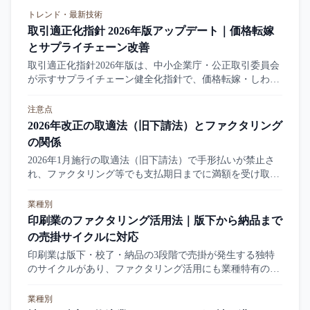
トレンド・最新技術
取引適正化指針 2026年版アップデート｜価格転嫁
とサプライチェーン改善
取引適正化指針2026年版は、中小企業庁・公正取引委員会
が示すサプライチェーン健全化指針で、価格転嫁・しわ寄
せ防止・ファクタリング業界への影響などが盛り込まれて
います。本記事はその要点と利用者影響を整理します。
注意点
2026年改正の取適法（旧下請法）とファクタリング
の関係
2026年1月施行の取適法（旧下請法）で手形払いが禁止さ
れ、ファクタリング等でも支払期日までに満額を受け取れ
ない支払手段は禁止されました。委託事業者への支払手段
規制と、受託中小企業が自ら売掛債権を早期化する行為と
業種別
の線引きを、公正取引委員会・中小企業庁の一次情報で整
印刷業のファクタリング活用法｜版下から納品まで
理します。
の売掛サイクルに対応
印刷業は版下・校了・納品の3段階で売掛が発生する独特
のサイクルがあり、ファクタリング活用にも業種特有の論
点があります。本記事は印刷業の売掛債権の特徴、必要書
類、会社選びの判断軸、悪質業者の見分け方を整理しま
業種別