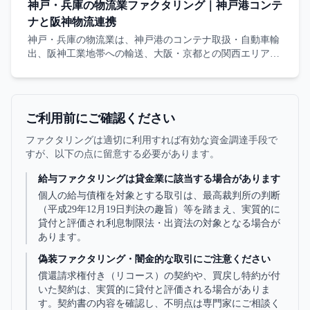
す。
神戸・兵庫の物流業ファクタリング｜神戸港コンテ
ナと阪神物流連携
神戸・兵庫の物流業は、神戸港のコンテナ取扱・自動車輸
出、阪神工業地帯への輸送、大阪・京都との関西エリア物
流連携など独自の業界構造があります。本記事は神戸×物
流業のファクタリングを整理します。
ご利用前にご確認ください
ファクタリングは適切に利用すれば有効な資金調達手段で
すが、以下の点に留意する必要があります。
給与ファクタリングは貸金業に該当する場合があります
個人の給与債権を対象とする取引は、最高裁判所の判断
（平成29年12月19日判決の趣旨）等を踏まえ、実質的に
貸付と評価され利息制限法・出資法の対象となる場合が
あります。
偽装ファクタリング・闇金的な取引にご注意ください
償還請求権付き（リコース）の契約や、買戻し特約が付
いた契約は、実質的に貸付と評価される場合がありま
す。契約書の内容を確認し、不明点は専門家にご相談く