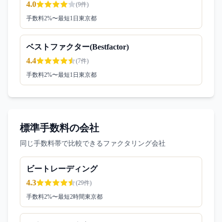
4.0
(
9
件)
手数料
2
%〜
最短1日
東京都
ベストファクター(Bestfactor)
4.4
(
7
件)
手数料
2
%〜
最短1日
東京都
標準手数料の会社
同じ手数料帯で比較できるファクタリング会社
ビートレーディング
4.3
(
29
件)
手数料
2
%〜
最短2時間
東京都