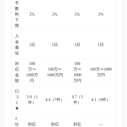
手
数
料
2%
2%
2%
2%
下
限
入
金
1日
1日
1日
1日
最
短
対
100
100
応
万〜
100万〜
万〜
100万〜1000
金
1000万
1000万円
1000
万円
額
円
万円
口
コ
5.0（1
4.7（3
4.4（7件）
4.1（8件）
ミ
件）
件）
★
2
社
対応
対応
対応
—