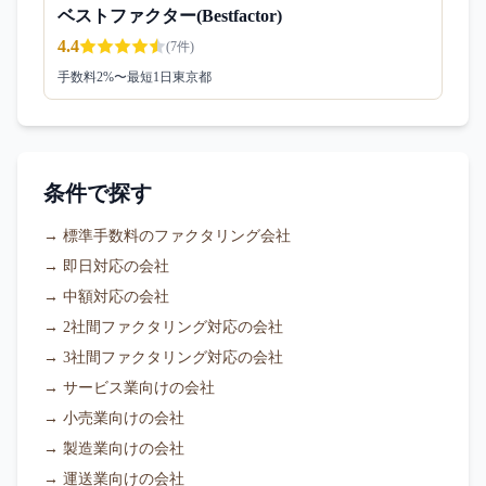
ベストファクター(Bestfactor)
4.4
(
7
件)
手数料
2
%〜
最短1日
東京都
条件で探す
→
標準手数料のファクタリング会社
→
即日対応の会社
→
中額対応の会社
→
2社間ファクタリング対応の会社
→
3社間ファクタリング対応の会社
→
サービス業向けの会社
→
小売業向けの会社
→
製造業向けの会社
→
運送業向けの会社