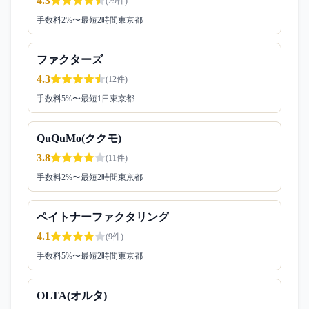
4.3
(
29
件)
手数料
2
%〜
最短2時間
東京都
ファクターズ
4.3
(
12
件)
手数料
5
%〜
最短1日
東京都
QuQuMo(ククモ)
3.8
(
11
件)
手数料
2
%〜
最短2時間
東京都
ペイトナーファクタリング
4.1
(
9
件)
手数料
5
%〜
最短2時間
東京都
OLTA(オルタ)