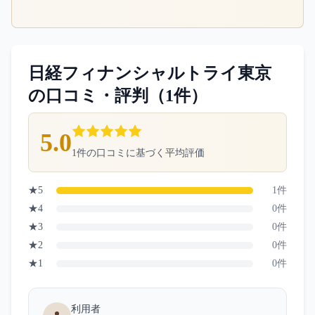
日経フィナンシャルトライ東京
の口コミ・評判（
1
件）
5.0
1
件の口コミに基づく平均評価
★
5
1
件
★
4
0
件
★
3
0
件
★
2
0
件
★
1
0
件
利用者