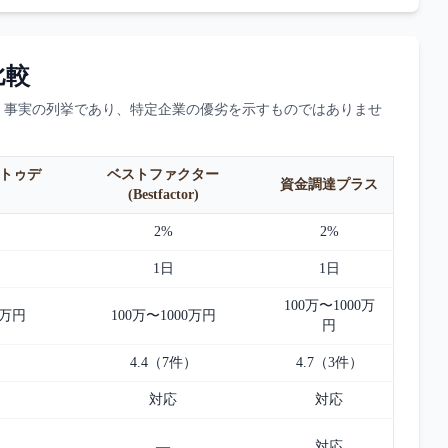
比較
。事実の列挙であり、特定企業の優劣を示すものではありませ
ペイトゥデ
ベストファクター
資金調達プラス
(Bestfactor)
2%
2%
1日
1日
100万〜1000万
0万円
100万〜1000万円
円
）
4.4（7件）
4.7（3件）
対応
対応
—
対応