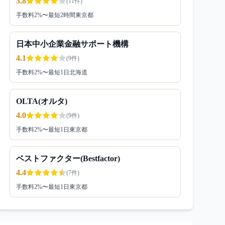
3.8
(
11
件)
手数料
2
%〜
最短2時間
東京都
日本中小企業金融サポート機構
4.1
(
9
件)
手数料
2
%〜
最短1日
北海道
OLTA(オルタ)
4.0
(
9
件)
手数料
2
%〜
最短1日
東京都
ベストファクター(Bestfactor)
4.4
(
7
件)
手数料
2
%〜
最短1日
東京都