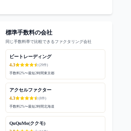
標準手数料の会社
同じ手数料帯で比較できるファクタリング会社
ビートレーディング
4.3
(
29
件)
手数料
2
%〜
最短2時間
東京都
アクセルファクター
4.3
(
8
件)
手数料
2
%〜
最短2時間
北海道
QuQuMo(ククモ)