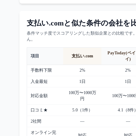
支払い.com
と似た条件の会社を
条件マッチ度でスコアリングした類似企業との比較です
ん。
PayToday(
項目
支払い.com
イ)
手数料下限
2%
2%
入金最短
1日
1日
100万〜1000万
対応金額
100万〜100
円
口コミ★
5.0（1件）
4.1（8件
2社間
—
—
オンライン完
対応
対応