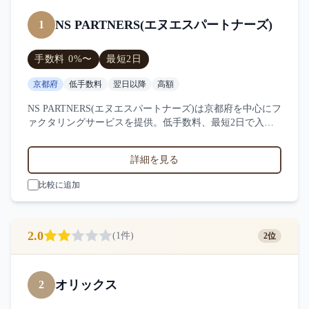
NS PARTNERS(エヌエスパートナーズ)
1
手数料
0
%〜
最短
2日
京都府
低手数料
翌日以降
高額
NS PARTNERS(エヌエスパートナーズ)は京都府を中心にフ
ァクタリングサービスを提供。低手数料、最短2日で入
金、1000万円〜の買取に対応。サービス業・小売業・製造
業など対応実績。2件の口コミ・評判からNS
詳細を見る
PARTNERS(エヌエスパートナーズ)の特徴を比較できま
す。
比較に追加
2.0
(
1
件)
2位
オリックス
2