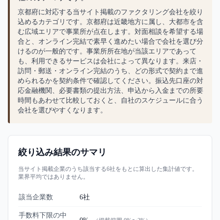
京都府に対応する当サイト掲載のファクタリング会社を絞り
込めるカテゴリです。京都府は近畿地方に属し、大都市を含
む広域エリアで事業所が点在します。対面相談を希望する場
合と、オンライン完結で素早く進めたい場合で会社を選び分
けるのが一般的です。事業所所在地が当該エリアであって
も、利用できるサービスは会社によって異なります。来店・
訪問・郵送・オンライン完結のうち、どの形式で契約まで進
められるかを契約条件で確認してください。振込先口座の対
応金融機関、必要書類の提出方法、申込から入金までの所要
時間もあわせて比較しておくと、自社のスケジュールに合う
会社を選びやすくなります。
絞り込み結果のサマリ
当サイト掲載企業のうち該当する
6
社をもとに算出した集計値です。
業界平均ではありません。
該当企業数
6
社
手数料下限の中