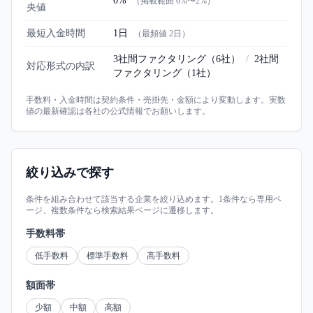
0%
（掲載範囲
0%
〜
2%
）
央値
最短入金時間
1日
（最頻値
2日
）
3社間ファクタリング
（
6
社）
/
2社間
対応形式の内訳
ファクタリング
（
1
社）
手数料・入金時間は契約条件・売掛先・金額により変動します。実数
値の最新確認は各社の公式情報でお願いします。
絞り込みで探す
条件を組み合わせて該当する企業を絞り込めます。1条件なら専用ペ
ージ、複数条件なら検索結果ページに遷移します。
手数料帯
低手数料
標準手数料
高手数料
額面帯
少額
中額
高額