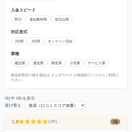
入金スピード
即日
最短数時間
翌日以降
対応形式
2社間
3社間
オンライン完結
業種
建設業
運送業
製造業
小売業
サービス業
都道府県別で探す場合は
トップページ
の地域別リンクからご利用く
ださい。
6
社中
6
社を表示
並び替え:
5.0
(
2
件)
1位