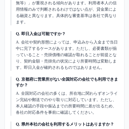
無等）」が重視される傾向があります。利用者本人の信
用情報のみで判断されるわけではない点が、貸金業によ
る融資と異なります。具体的な審査基準は各社で異なり
ます。
Q.
即日入金は可能ですか？
A.
会社や契約形態によっては、申込みから入金まで当日
中に完了するケースがあります。ただし、必要書類が揃
っていること・売掛債権の確認が取れることが前提とな
り、契約金額・売掛先の状況により所要時間は変動しま
す。即日入金が確約されるものではありません。
Q.
京都府に営業所がない全国対応の会社でも利用できま
すか？
A.
全国対応の会社の多くは、所在地に関わらずオンライ
ン完結や郵送でのやり取りに対応しています。ただし、
本人確認の手段や振込までの所要時間に差が出るため、
各社の対応条件を事前に確認してください。
Q.
県外本社の会社を利用するメリットはありますか？