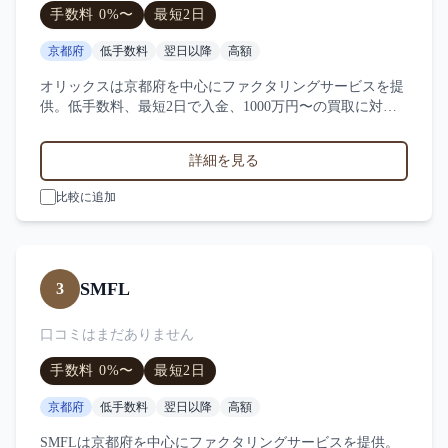
手数料
0
%〜
最短
2日
京都府
低手数料
翌日以降
高額
オリックスは京都府を中心にファクタリングサービスを提
供。低手数料、最短2日で入金、1000万円〜の買取に対
応。サービス業・小売業・製造業など対応実績。1件の口
コミ・評判からオリックスの特徴を比較できます。
詳細を見る
比較に追加
SMFL
3
口コミはまだありません
手数料
0
%〜
最短
2日
京都府
低手数料
翌日以降
高額
SMFLは京都府を中心にファクタリングサービスを提供。