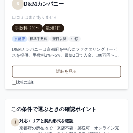
D&Mカンパニー
6
口コミはまだありません
手数料
2
%〜
最短
2日
京都府
標準手数料
翌日以降
中額
D&Mカンパニーは京都府を中心にファクタリングサービ
スを提供。手数料2%〜5%、最短2日で入金、100万円〜
1000万円の買取に対応。サービス業・小売業・製造業など
対応実績。手数料・入金スピード・対応業種などD&Mカ
詳細を見る
ンパニーの特徴を比較。
比較に追加
この条件で選ぶときの確認ポイント
対応エリアと契約形式を確認
1
京都府の所在地で「来店不要・郵送可・オンライン完