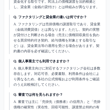
資金化する取引です。民法上の債権譲渡を法的根拠と
し、貸金業（金銭の貸付け）とは枠組みが異なります。
Q.
ファクタリングと貸金業の違いは何ですか？
A.
ファクタリングは売掛債権の譲渡取引であり、貸金業
（金銭消費貸借）とは異なります。ただし、契約の実態
が貸付けと判断される場合（売主に債権回収責任を負わ
せる買戻特約付き契約、給与債権を対象とする取引な
ど）は、貸金業法等の適用を受ける場合があります。契
約書の内容を必ず確認してください。
Q.
個人事業主でも利用できますか？
A.
個人事業主向けに対応するファクタリング会社は多数
存在します。対応可否、必要書類、利用条件は会社によ
り異なるため、各社の公式情報および利用条件をご確認
のうえ比較検討してください。
Q.
審査では何を見られますか？
A.
審査では主に「売掛先（債務者）の信用力」と「売掛
債権の確実性（実在性、回収可能性、譲渡禁止特約の有