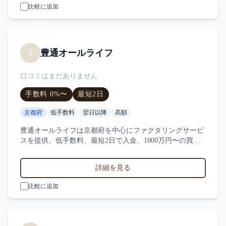
比較に追加
豊通オールライフ
5
口コミはまだありません
手数料
0
%〜
最短
2日
京都府
低手数料
翌日以降
高額
豊通オールライフは京都府を中心にファクタリングサービ
スを提供。低手数料、最短2日で入金、1000万円〜の買取
に対応。サービス業・小売業・製造業など対応実績。手数
料・入金スピード・対応業種など豊通オールライフの特徴
詳細を見る
を比較。
比較に追加