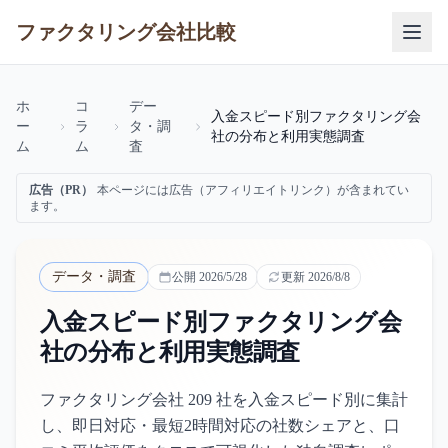
ファクタリング会社比較
ホ
コ
デー
入金スピード別ファクタリング会
ー
ラ
タ・調
社の分布と利用実態調査
ム
ム
査
広告（PR）
本ページには広告（アフィリエイトリンク）が含まれてい
ます。
データ・調査
公開
2026/5/28
更新
2026/8/8
入金スピード別ファクタリング会
社の分布と利用実態調査
ファクタリング会社 209 社を入金スピード別に集計
し、即日対応・最短2時間対応の社数シェアと、口