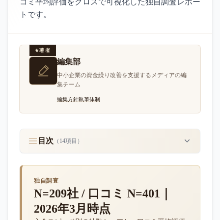
コミ平均評価をクロスで可視化した独自調査レポー
トです。
著者
編集部
中小企業の資金繰り改善を支援するメディアの編
集チーム
編集方針
執筆体制
目次
（
14
項目）
独自調査
N=209社 / 口コミ N=401｜
2026年3月時点