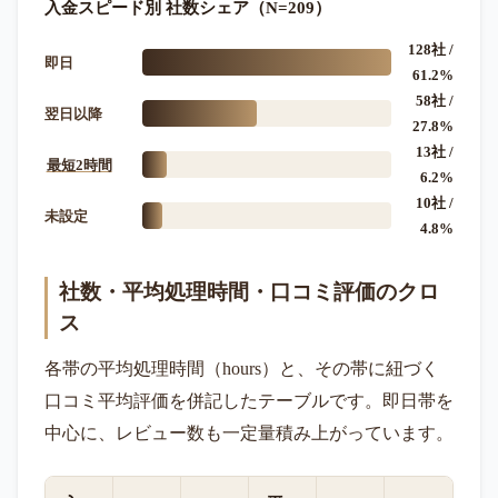
入金スピード別 社数シェア（N=209）
128社 /
即日
61.2%
58社 /
翌日以降
27.8%
13社 /
最短2時間
6.2%
10社 /
未設定
4.8%
社数・平均処理時間・口コミ評価のクロ
ス
各帯の平均処理時間（hours）と、その帯に紐づく
口コミ平均評価を併記したテーブルです。即日帯を
中心に、レビュー数も一定量積み上がっています。