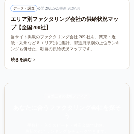
データ・調査
公開
2026/5/28
更新
2026/8/8
エリア別ファクタリング会社の供給状況マッ
プ【全国200社】
当サイト掲載のファクタリング会社 209 社を、関東・近
畿・九州など 8 エリア別に集計。都道府県別の上位ランキ
ングも併せた、独自の供給状況マップです。
続きを読む
第三者の比較メディア
あなたに合うファクタリング会社を探そ
う
手数料・入金スピード・対応金額で比較。
最新の総合ランキングをチェックできます。