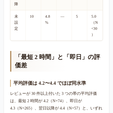
降
未
10
4.8
—
5
5.0
設
%
（N
定
<30
）
「最短 2 時間」と「即日」の評
価差
平均評価は 4.2〜4.4 でほぼ同水準
レビューが 30 件以上付いた 3 つの帯の平均評価
は、最短 2 時間が 4.2（N=74）、即日が
4.3（N=265）、翌日以降が 4.4（N=57）と、いずれ