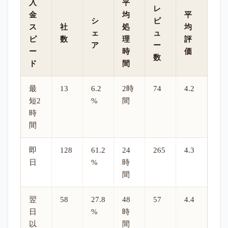
入
平
レ
金
均
平
シ
ビ
ス
社
処
均
ェ
ュ
ピ
数
理
評
ア
ー
ー
時
価
数
ド
間
最
13
6.2
2時
74
4.2
短2
%
間
時
間
即
128
61.2
24
265
4.3
日
%
時
間
翌
58
27.8
48
57
4.4
日
%
時
以
間