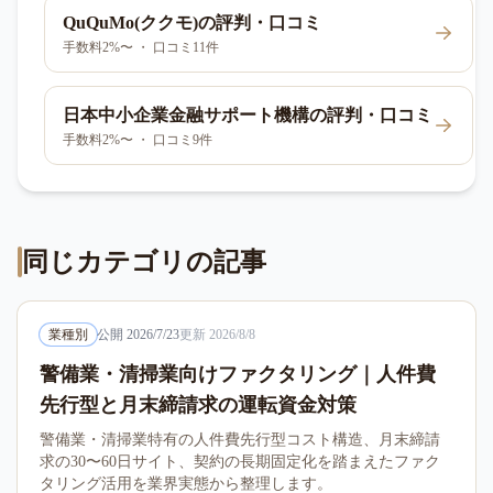
QuQuMo(ククモ)
の評判・口コミ
手数料2%〜 ・ 口コミ11件
日本中小企業金融サポート機構
の評判・口コミ
手数料2%〜 ・ 口コミ9件
同じカテゴリの記事
業種別
公開
2026/7/23
更新
2026/8/8
警備業・清掃業向けファクタリング｜人件費
先行型と月末締請求の運転資金対策
警備業・清掃業特有の人件費先行型コスト構造、月末締請
求の30〜60日サイト、契約の長期固定化を踏まえたファク
タリング活用を業界実態から整理します。