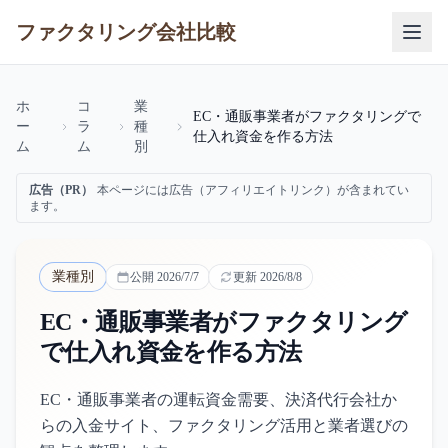
ファクタリング会社比較
ホ
コ
業
EC・通販事業者がファクタリングで
ー
ラ
種
仕入れ資金を作る方法
ム
ム
別
広告（PR）
本ページには広告（アフィリエイトリンク）が含まれてい
ます。
業種別
公開
2026/7/7
更新
2026/8/8
EC・通販事業者がファクタリング
で仕入れ資金を作る方法
EC・通販事業者の運転資金需要、決済代行会社か
らの入金サイト、ファクタリング活用と業者選びの