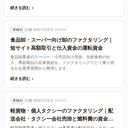
続きを読む
業種別
公開
2026/7/22
更新
2026/8/8
食品卸・スーパー向け卸のファクタリング｜
短サイト高額取引と仕入資金の運転資金
食品卸業者のスーパー・小売店向け売掛、生鮮食材の仕
入、季節商品の在庫負担を、ファクタリングでどう乗り切
るかを業界実態から整理します。
続きを読む
業種別
公開
2026/7/21
更新
2026/8/8
軽貨物・個人タクシーのファクタリング｜配
送会社・タクシー会社売掛と燃料費の資金繰
り
軽貨物事業者・個人タクシー事業者の配送会社・タクシー