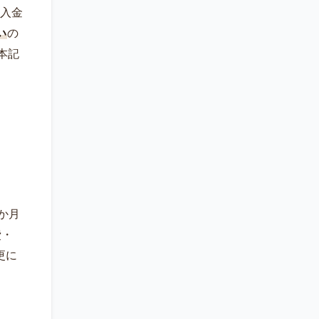
の入金
い
の
本記
 か月
費・
更に