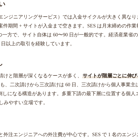
い
テムエンジニアリングサービス）では入金サイクルが大きく異なり
件期間 + サイトが入金まで空きます。SES は月末締めの作業
一方で、サイト自体は 60〜90 日が一般的です。経済産業省
60 日以上の取引を経験しています。
し
次請けと階層が深くなるケースが多く、
サイトが階層ごとに伸び
も、二次請けから三次請けは 60 日、三次請けから個人事業主は 
倒しになる構造があります。多重下請の最下層に位置する個人
苦しみやすい立場です。
と外注エンジニアへの外注費が中心です。SES で 1 名のエンジ