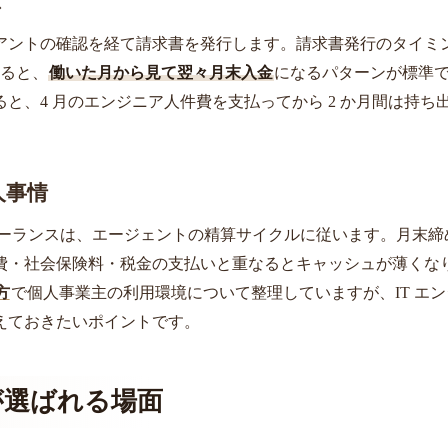
ス
イアントの確認を経て請求書を発行します。請求書発行のタイミ
乗ると、
働いた月から見て翌々月末入金
になるパターンが標準
なると、4 月のエンジニア人件費を支払ってから 2 か月間は持ち
人事情
フリーランスは、エージェントの精算サイクルに従います。月末締
費・社会保険料・税金の支払いと重なるとキャッシュが薄くな
方
で個人事業主の利用環境について整理していますが、IT エ
えておきたいポイントです。
が選ばれる場面