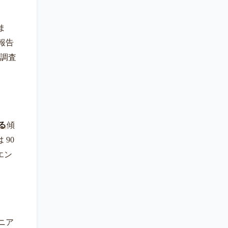
ま
報告
の調査
る
傾
90
エン
ニア