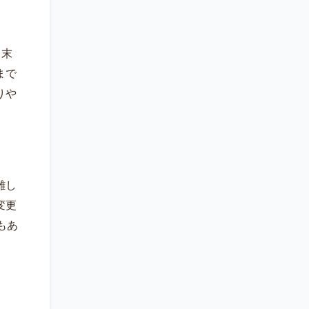
月末
まで
りや
難し
変更
もあ