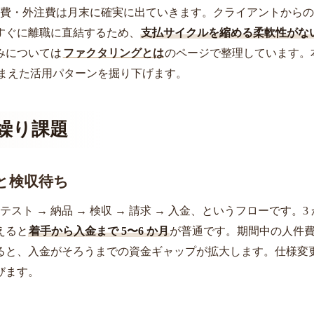
の人件費・外注費は月末に確実に出ていきます。クライアントから
すぐに離職に直結するため、
支払サイクルを縮める柔軟性がな
みについては
ファクタリングとは
のページで整理しています。
踏まえた活用パターンを掘り下げます。
金繰り課題
と検収待ち
テスト → 納品 → 検収 → 請求 → 入金、というフローです。3
えると
着手から入金まで 5〜6 か月
が普通です。期間中の人件
ると、入金がそろうまでの資金ギャップが拡大します。仕様変
びます。