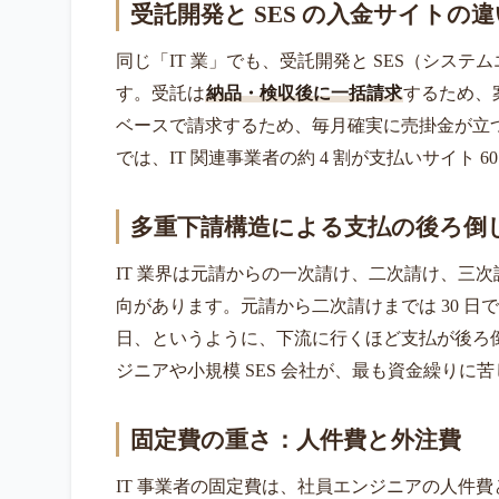
受託開発と SES の入金サイトの違
同じ「IT 業」でも、受託開発と SES（シス
す。受託は
納品・検収後に一括請求
するため、案
ベースで請求するため、毎月確実に売掛金が立つ
では、IT 関連事業者の約 4 割が支払いサイト 
多重下請構造による支払の後ろ倒
IT 業界は元請からの一次請け、二次請け、三
向があります。元請から二次請けまでは 30 日で
日、というように、下流に行くほど支払が後ろ
ジニアや小規模 SES 会社が、最も資金繰りに
固定費の重さ：人件費と外注費
IT 事業者の固定費は、社員エンジニアの人件費