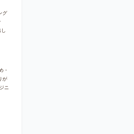
ング
で
出し
め・
りが
ンジニ