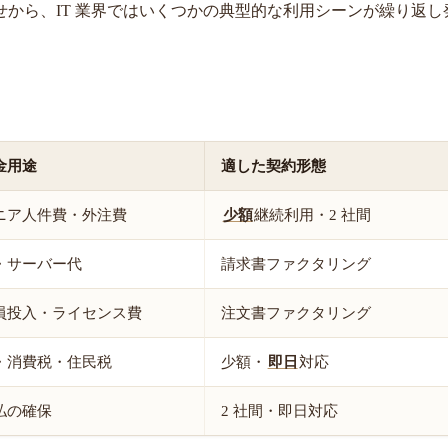
から、IT 業界ではいくつかの典型的な利用シーンが繰り返し
金用途
適した契約形態
ニア人件費・外注費
少額
継続利用・2 社間
・サーバー代
請求書ファクタリング
員投入・ライセンス費
注文書ファクタリング
・消費税・住民税
少額・
即日
対応
払の確保
2 社間・即日対応