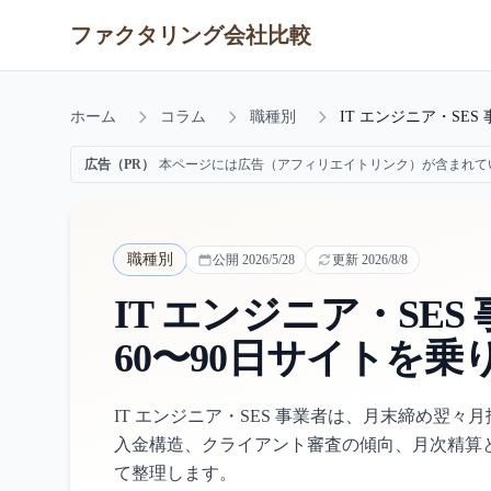
ファクタリング会社比較
ホーム
コラム
職種別
IT エンジニア・SE
広告（PR）
本ページには広告（アフィリエイトリンク）が含まれて
職種別
公開
2026/5/28
更新
2026/8/8
IT エンジニア・SE
60〜90日サイトを
IT エンジニア・SES 事業者は、月末締め翌々
入金構造、クライアント審査の傾向、月次精算
て整理します。