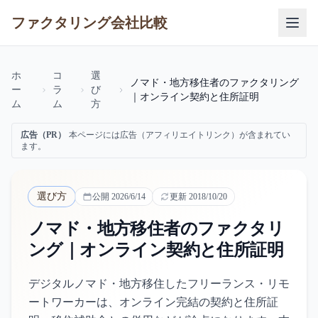
ファクタリング会社比較
ホ
コ
選
ノマド・地方移住者のファクタリング
ー
ラ
び
｜オンライン契約と住所証明
ム
ム
方
広告（PR）
本ページには広告（アフィリエイトリンク）が含まれてい
ます。
選び方
公開
2026/6/14
更新
2018/10/20
ノマド・地方移住者のファクタリ
ング｜オンライン契約と住所証明
デジタルノマド・地方移住したフリーランス・リモ
ートワーカーは、オンライン完結の契約と住所証