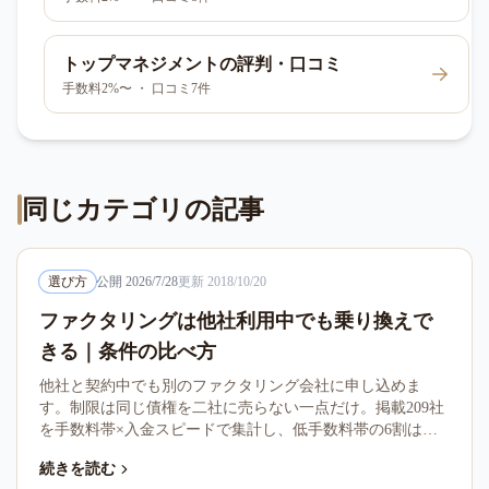
トップマネジメント
の評判・口コミ
手数料2%〜 ・ 口コミ7件
同じカテゴリの記事
選び方
公開
2026/7/28
更新
2018/10/20
ファクタリングは他社利用中でも乗り換えで
きる｜条件の比べ方
他社と契約中でも別のファクタリング会社に申し込めま
す。制限は同じ債権を二社に売らない一点だけ。掲載209社
を手数料帯×入金スピードで集計し、低手数料帯の6割は翌
日以降・高手数料帯は9割超が即日というトレードオフを公
続きを読む
開。不満から逆算する乗り換え・併用の判断シート付きで