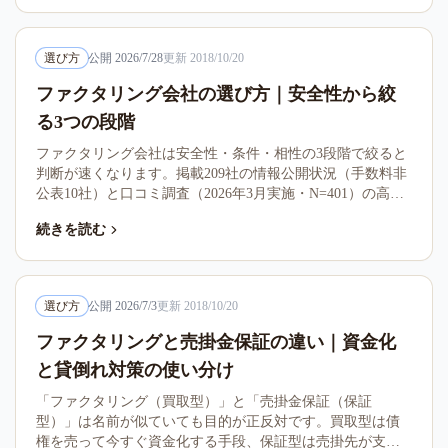
す。
選び方
公開
2026/7/28
更新
2018/10/20
ファクタリング会社の選び方｜安全性から絞
る3つの段階
ファクタリング会社は安全性・条件・相性の3段階で絞ると
判断が速くなります。掲載209社の情報公開状況（手数料非
公表10社）と口コミ調査（2026年3月実施・N=401）の高評
価330件の分析から、各段階で何を見るかを第三者の立場で
続きを読む
整理しました。
選び方
公開
2026/7/3
更新
2018/10/20
ファクタリングと売掛金保証の違い｜資金化
と貸倒れ対策の使い分け
「ファクタリング（買取型）」と「売掛金保証（保証
型）」は名前が似ていても目的が正反対です。買取型は債
権を売って今すぐ資金化する手段、保証型は売掛先が支払