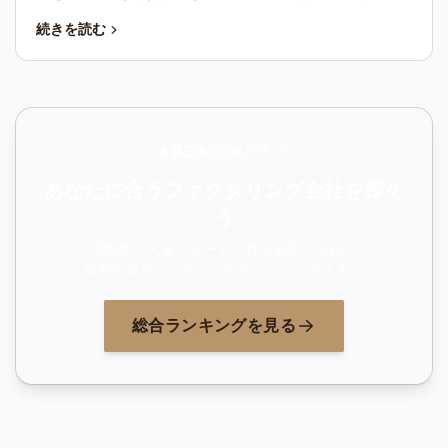
えないときに備える貸倒れ対策で、通常は現金が入りませ
続きを読む
ん。両者の違い・コスト構造・向く企業像を、利用者401人
の口コミ調査（2026年3月実施）を交えて整理します。
第三者の比較メディア
あなたに合うファクタリング会社を探そ
う
手数料・入金スピード・対応金額で比較。
最新の総合ランキングをチェックできます。
総合ランキングを見る