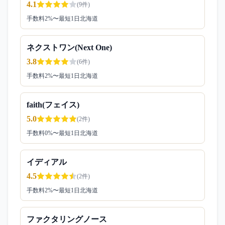
4.1
(
9
件)
手数料
2
%〜
最短1日
北海道
ネクストワン(Next One)
3.8
(
6
件)
手数料
2
%〜
最短1日
北海道
faith(フェイス)
5.0
(
2
件)
手数料
0
%〜
最短1日
北海道
イディアル
4.5
(
2
件)
手数料
2
%〜
最短1日
北海道
ファクタリングノース