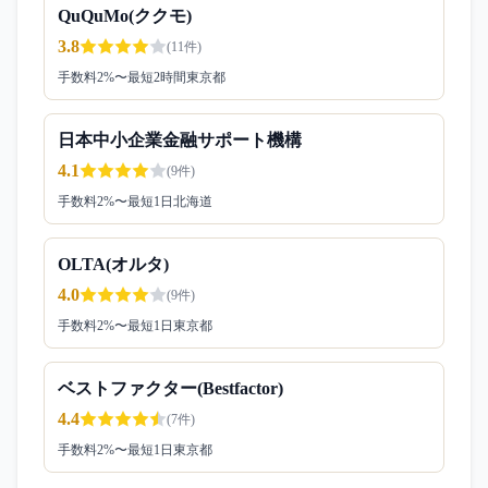
QuQuMo(ククモ)
3.8
(
11
件)
手数料
2
%〜
最短2時間
東京都
日本中小企業金融サポート機構
4.1
(
9
件)
手数料
2
%〜
最短1日
北海道
OLTA(オルタ)
4.0
(
9
件)
手数料
2
%〜
最短1日
東京都
ベストファクター(Bestfactor)
4.4
(
7
件)
手数料
2
%〜
最短1日
東京都