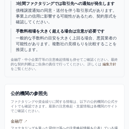
3社間ファクタリングでは取引先への通知が発生します
債権譲渡通知の同意・送付を伴う取引形式があります。
事業上の信用に影響する可能性があるため、契約形式を
確認してください。
手数料相場を大きく超える場合は注意が必要です
一般的な手数料の目安を大きく上回る場合、悪質業者の
可能性があります。複数社の見積もりを比較することを
推奨します。
金融庁・中小企業庁等の注意喚起情報も併せてご確認ください。最終
的な契約判断はご自身の責任で行ってください。 詳しくは
編集方針
をご覧ください。
公的機関の参照先
ファクタリングや資金繰りに関する情報は、以下の公的機関の公式サ
イトでも確認できます。最新の注意喚起・支援情報は各機関のサイト
でご確認ください。
金融庁
↗
ファクタリングを装った貸付け等への注意喚起情報を公表している場