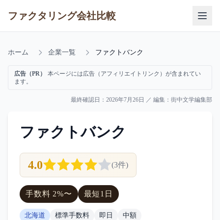
ファクタリング会社比較
ホーム
企業一覧
ファクトバンク
広告（PR）
本ページには広告（アフィリエイトリンク）が含まれてい
ます。
最終確認日：
2026年7月26日
／ 編集：
街中文学編集部
ファクトバンク
4.0
(
3
件)
手数料
2
%〜
最短
1日
北海道
標準手数料
即日
中額