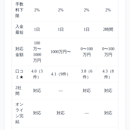
手数
料下
2%
2%
2%
2%
限
入金
1日
1日
1日
2時間
最短
100
対応
万〜
0〜100
0〜100
1000万円〜
金額
1000
万円
万円
万円
口コ
4.0（3
3.8（6
4.3（8
4.1（9件）
ミ★
件）
件）
件）
2社
対応
—
対応
対応
間
オン
ライ
対応
対応
—
対応
ン完
結