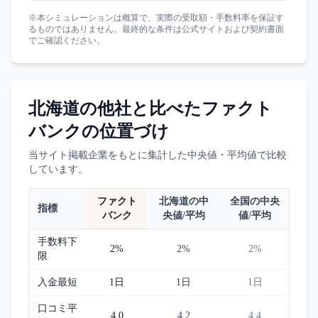
※本シミュレーションは概算で、実際の受取額・手数料率を保証す
るものではありません。最終的な条件は公式サイトおよび契約書面
でご確認ください。
北海道
の他社と比べた
ファクト
バンク
の位置づけ
当サイト掲載企業をもとに集計した中央値・平均値で比較
しています。
ファクト
北海道
の中
全国の中央
指標
バンク
央値/平均
値/平均
手数料下
2%
2%
2%
限
入金最短
1日
1日
1日
口コミ平
4.0
4.2
4.4