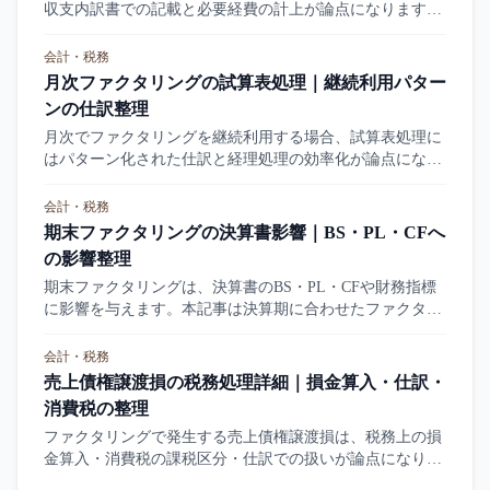
収支内訳書での記載と必要経費の計上が論点になります。
本記事は白色申告と青色申告の違い、ファクタリング記載
のポイントを整理します。
会計・税務
月次ファクタリングの試算表処理｜継続利用パター
ンの仕訳整理
月次でファクタリングを継続利用する場合、試算表処理に
はパターン化された仕訳と経理処理の効率化が論点になり
ます。本記事は月次試算表での処理パターン、仕訳例、勘
定科目の継続性を整理します。
会計・税務
期末ファクタリングの決算書影響｜BS・PL・CFへ
の影響整理
期末ファクタリングは、決算書のBS・PL・CFや財務指標
に影響を与えます。本記事は決算期に合わせたファクタリ
ング利用の論点、BSの売掛金消去、PLの譲渡損計上、CF
計算書の表示を整理します。
会計・税務
売上債権譲渡損の税務処理詳細｜損金算入・仕訳・
消費税の整理
ファクタリングで発生する売上債権譲渡損は、税務上の損
金算入・消費税の課税区分・仕訳での扱いが論点になりま
す。本記事は法人税法上の処理、青色申告での記載、消費