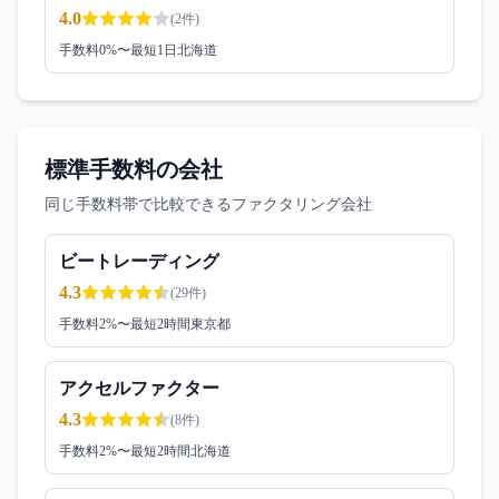
4.0
(
2
件)
手数料
0
%〜
最短1日
北海道
標準手数料の会社
同じ手数料帯で比較できるファクタリング会社
ビートレーディング
4.3
(
29
件)
手数料
2
%〜
最短2時間
東京都
アクセルファクター
4.3
(
8
件)
手数料
2
%〜
最短2時間
北海道