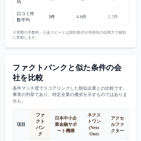
均
口コミ件
3件
4.6件
2.7件
数平均
※実際の手数料・入金スピードは契約形式や売掛先の信用力で個別
に変動します。
ファクトバンク
と似た条件の会
社を比較
条件マッチ度でスコアリングした類似企業との比較です。
事実の列挙であり、特定企業の優劣を示すものではありま
せん。
ファ
ネクス
日本中小企
アクセ
クト
トワン
項目
業金融サポ
ルファ
バン
(Next
ート機構
クター
ク
One)