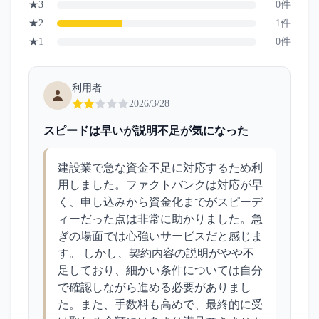
★
3
0
件
★
2
1
件
★
1
0
件
利用者
2026/3/28
スピードは早いが説明不足が気になった
建設業で急な資金不足に対応するため利
用しました。ファクトバンクは対応が早
く、申し込みから資金化までがスピーデ
ィーだった点は非常に助かりました。急
ぎの場面では心強いサービスだと感じま
す。 しかし、契約内容の説明がやや不
足しており、細かい条件については自分
で確認しながら進める必要がありまし
た。また、手数料も高めで、最終的に受