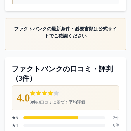
ファクトバンク
の最新条件・必要書類は公式サイ
トでご確認ください
ファクトバンク
の口コミ・評判
（
3
件）
4.0
3
件の口コミに基づく平均評価
★
5
2
件
★
4
0
件