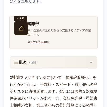
び方を整理します。
著者
編集部
中小企業の資金繰り改善を支援するメディアの編
集チーム
編集方針
執筆体制
目次
（
9
項目）
2社間
ファクタリングにおいて「債権譲渡登記」を
行うかどうかは、手数料・スピード・取引先への発
覚リスクに直接影響します。登記には法的な対抗要
件確保のメリットがある一方、登録免許税・司法書
士報酬の負担、第三者からの登記閲覧による発覚リ