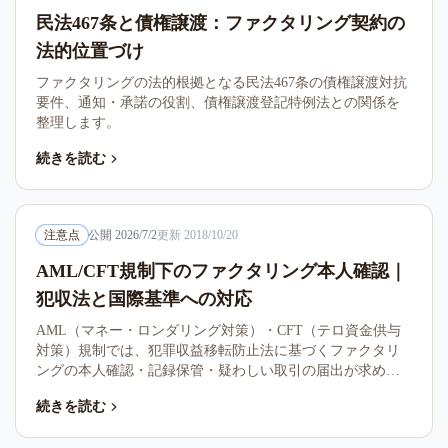
民法467条と債権譲渡：ファクタリング契約の
法的位置づけ
ファクタリングの法的根拠となる民法467条の債権譲渡対抗
要件、通知・承諾の役割、債権譲渡登記特例法との関係を
整理します。
続きを読む
注意点
公開
2026/7/2
更新
2018/10/20
AML/CFT規制下のファクタリング本人確認｜
犯収法と国際基準への対応
AML（マネー・ロンダリング対策）・CFT（テロ資金供与
対策）規制では、犯罪収益移転防止法に基づくファクタリ
ングの本人確認・記録保管・疑わしい取引の届出が求めら
れます。本記事はファクタリング業界の対応実務を整理し
続きを読む
ます。