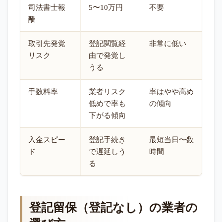
司法書士報
5〜10万円
不要
酬
取引先発覚
登記閲覧経
非常に低い
リスク
由で発覚し
うる
手数料率
業者リスク
率はやや高め
低めで率も
の傾向
下がる傾向
入金スピー
登記手続き
最短当日〜数
ド
で遅延しう
時間
る
登記留保（登記なし）の業者の