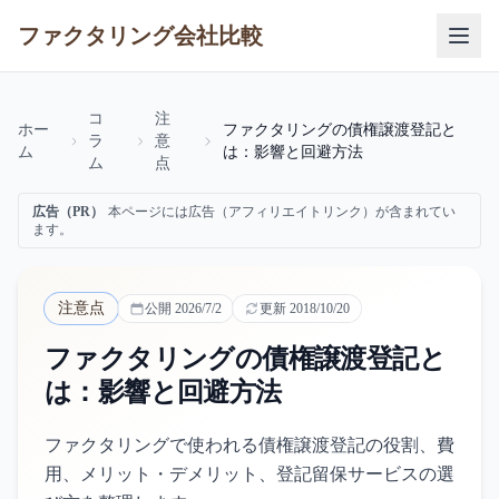
ファクタリング会社比較
コ
注
ホー
ファクタリングの債権譲渡登記と
ラ
意
ム
は：影響と回避方法
ム
点
広告（PR）
本ページには広告（アフィリエイトリンク）が含まれてい
ます。
注意点
公開
2026/7/2
更新
2018/10/20
ファクタリングの債権譲渡登記と
は：影響と回避方法
ファクタリングで使われる債権譲渡登記の役割、費
用、メリット・デメリット、登記留保サービスの選