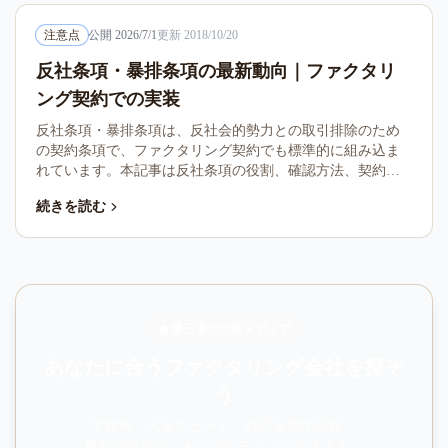
注意点
公開
2026/7/1
更新
2018/10/20
反社条項・暴排条項の最新動向｜ファクタリ
ング契約での実装
反社条項・暴排条項は、反社会的勢力との取引排除のため
の契約条項で、ファクタリング契約でも標準的に組み込ま
れています。本記事は反社条項の役割、確認方法、契約書
での実装、最新動向を整理します。
続きを読む
第三者の比較メディア
あなたに合うファクタリング会社を探そ
う
手数料・入金スピード・対応金額で比較。
最新の総合ランキングをチェックできます。