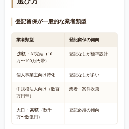
選び方
登記留保が一般的な業者類型
業者類型
登記留保の傾向
少額
・AI完結（10
登記なしが標準設計
万〜100万円帯）
個人事業主向け特化
登記なしが多い
中規模法人向け（数百
業者・案件次第
万円帯）
大口・
高額
（数千
登記必須の傾向
万〜数億円）