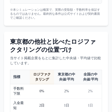
※本シミュレーションは概算で、実際の受取額・手数料率を保証す
るものではありません。最終的な条件は公式サイトおよび契約書面
でご確認ください。
東京都
の他社と比べた
ロジファ
クタリング
の位置づけ
当サイト掲載企業をもとに集計した中央値・平均値で比較
しています。
ロジファク
東京都
の中
全国の中
指標
タリング
央値/平均
央値/平均
手数料
0%
2%
2%
下限
入金最
2日
1日
1日
短