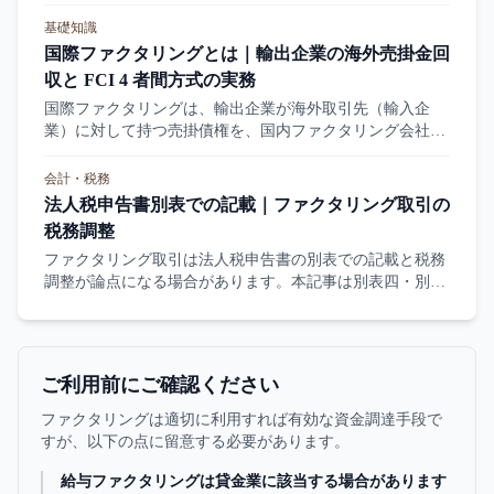
ではなくリスクの取り方の違い。掲載209社の対応業種デ
ータから「制約は業種ではなく債権の確定度にある」こと
基礎知識
を示し、申し込む前に確かめる4点をまとめました。
国際ファクタリングとは｜輸出企業の海外売掛金回
収と FCI 4 者間方式の実務
国際ファクタリングは、輸出企業が海外取引先（輸入企
業）に対して持つ売掛債権を、国内ファクタリング会社と
海外提携ファクター（FCI 加盟）の 4 者間方式で保証・回
収する仕組みです。信用状（L/C）との違い、通貨リスク
会計・税務
の扱い、輸出企業の選定ポイントを実務目線で整理しま
法人税申告書別表での記載｜ファクタリング取引の
す。
税務調整
ファクタリング取引は法人税申告書の別表での記載と税務
調整が論点になる場合があります。本記事は別表四・別表
五での記載、損金算入の調整、繰延税金資産との関係を整
理します。
ご利用前にご確認ください
ファクタリングは適切に利用すれば有効な資金調達手段で
すが、以下の点に留意する必要があります。
給与ファクタリングは貸金業に該当する場合があります