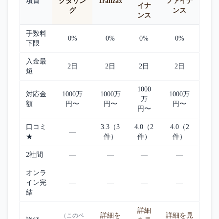
項目
クタリン
Tranzax
ファイナ
イナ
グ
ンス
ンス
手数料
0%
0%
0%
0%
下限
入金最
2日
2日
2日
2日
短
1000
対応金
1000万
1000万
1000万
万
額
円〜
円〜
円〜
円〜
口コミ
3.3（3
4.0（2
4.0（2
—
★
件）
件）
件）
2社間
—
—
—
—
オンラ
イン完
—
—
—
—
結
詳細
詳細を
詳細を見
（このペ