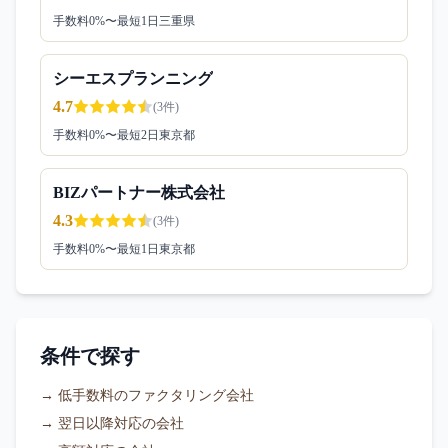
手数料
0
%〜
最短1日
三重県
シーエスプランニング
4.7
(
3
件)
手数料
0
%〜
最短2日
東京都
BIZパートナー株式会社
4.3
(
3
件)
手数料
0
%〜
最短1日
東京都
条件で探す
→
低手数料のファクタリング会社
→
翌日以降対応の会社