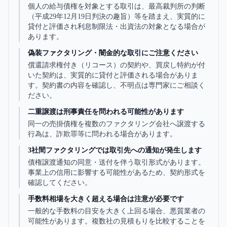
個人の給与債権を対象とする取引は、最高裁判所の判断
（平成29年12月19日判決の趣旨）等を踏まえ、実質的に
貸付と評価され利息制限法・出資法の対象となる場合が
あります。
偽装ファクタリング・闇金的な取引にご注意ください
償還請求権付き（リコース）の契約や、買戻し特約が付
いた契約は、実質的に貸付と評価される場合がありま
す。契約書の内容を確認し、不明点は専門家にご相談く
ださい。
二重譲渡は刑事責任を問われる可能性があります
同一の売掛債権を複数のファクタリング会社へ譲渡する
行為は、詐欺罪等に問われる場合があります。
3社間ファクタリングでは取引先への通知が発生します
債権譲渡通知の同意・送付を伴う取引形式があります。
事業上の信用に影響する可能性があるため、契約形式を
確認してください。
手数料相場を大きく超える場合は注意が必要です
一般的な手数料の目安を大きく上回る場合、悪質業者の
可能性があります。複数社の見積もりを比較することを