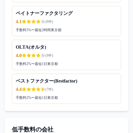
ペイトナーファクタリング
4.1
(
9
件)
手数料
5
%〜
最短2時間
東京都
OLTA(オルタ)
4.0
(
9
件)
手数料
2
%〜
最短1日
東京都
ベストファクター(Bestfactor)
4.4
(
7
件)
手数料
2
%〜
最短1日
東京都
低手数料の会社