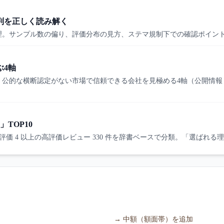
判を正しく読み解く
理。サンプル数の偏り、評価分布の見方、ステマ規制下での確認ポイン
ぶ4軸
公的な横断認定がない市場で信頼できる会社を見極める4軸（公開情報・
TOP10
ち、評価 4 以上の高評価レビュー 330 件を辞書ベースで分類。「選ばれる
→
中額（額面帯）を追加