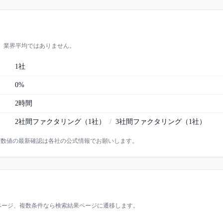
。業界平均ではありません。
1
社
0%
2時間
2社間ファクタリング
（
1
社）
/
3社間ファクタリング
（
1
社）
実数値の最新確認は各社の公式情報でお願いします。
ページ、複数条件なら検索結果ページに遷移します。