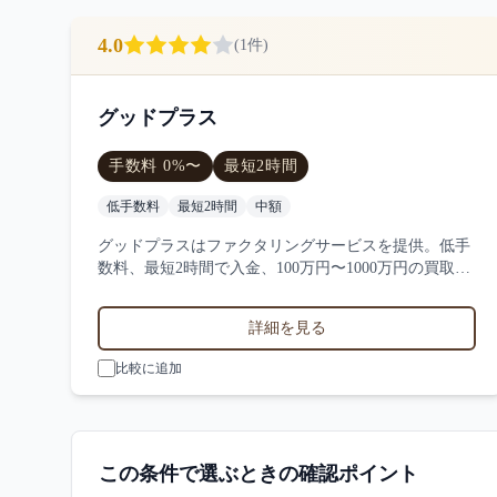
4.0
(
1
件)
グッドプラス
手数料
0
%〜
最短
2時間
低手数料
最短2時間
中額
グッドプラスはファクタリングサービスを提供。低手
数料、最短2時間で入金、100万円〜1000万円の買取に
対応。サービス業・小売業・製造業など対応実績。1
件の口コミ・評判からグッドプラスの特徴を比較でき
詳細を見る
ます。
比較に追加
この条件で選ぶときの確認ポイント