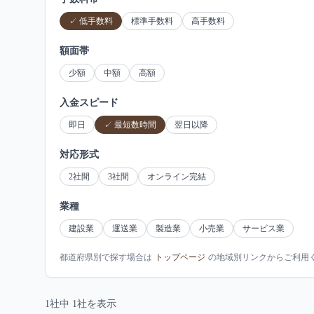
✓
低手数料
標準手数料
高手数料
額面帯
少額
中額
高額
入金スピード
即日
✓
最短数時間
翌日以降
対応形式
2社間
3社間
オンライン完結
業種
建設業
運送業
製造業
小売業
サービス業
都道府県別で探す場合は
トップページ
の地域別リンクからご利用
1
社中
1
社を表示