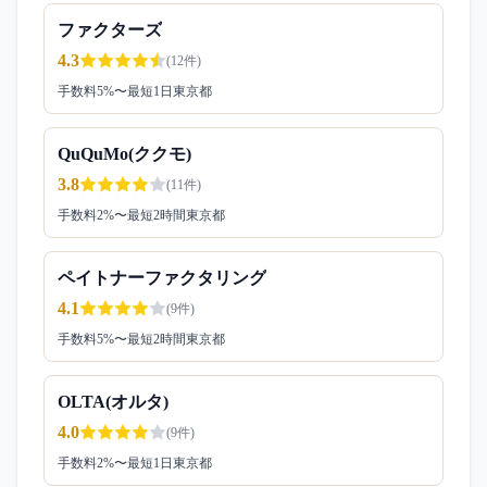
ファクターズ
4.3
(
12
件)
手数料
5
%〜
最短1日
東京都
QuQuMo(ククモ)
3.8
(
11
件)
手数料
2
%〜
最短2時間
東京都
ペイトナーファクタリング
4.1
(
9
件)
手数料
5
%〜
最短2時間
東京都
OLTA(オルタ)
4.0
(
9
件)
手数料
2
%〜
最短1日
東京都