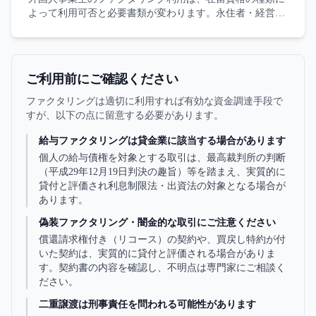
よって利用可否と必要書類が変わります。永住者・経営管
理ビザ・技人国・留学資格外活動の状況別判断、本人確認
書類、契約理解の論点、悪質業者の警戒を整理します。
ご利用前にご確認ください
ファクタリングは適切に利用すれば有効な資金調達手段で
すが、以下の点に留意する必要があります。
給与ファクタリングは貸金業に該当する場合があります
個人の給与債権を対象とする取引は、最高裁判所の判断
（平成29年12月19日判決の趣旨）等を踏まえ、実質的に
貸付と評価され利息制限法・出資法の対象となる場合が
あります。
偽装ファクタリング・闇金的な取引にご注意ください
償還請求権付き（リコース）の契約や、買戻し特約が付
いた契約は、実質的に貸付と評価される場合がありま
す。契約書の内容を確認し、不明点は専門家にご相談く
ださい。
二重譲渡は刑事責任を問われる可能性があります