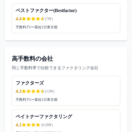
ベストファクター(Bestfactor)
4.4
(
7
件)
手数料
2
%〜
最短1日
東京都
高手数料の会社
同じ手数料帯で比較できるファクタリング会社
ファクターズ
4.3
(
12
件)
手数料
5
%〜
最短1日
東京都
ペイトナーファクタリング
4.1
(
9
件)