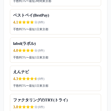
手数料
5
%〜
最短2時間
東京都
ベストペイ(BestPay)
4.1
(
8
件)
手数料
5
%〜
最短1日
東京都
labol(ラボル)
4.0
(
8
件)
手数料
5
%〜
最短1日
東京都
えんナビ
4.3
(
6
件)
手数料
5
%〜
最短1日
東京都
ファクタリングのTRY(トライ)
3.8
(
6
件)