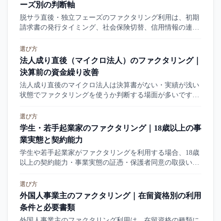
ーズ別の判断軸
脱サラ直後・独立フェーズのファクタリング利用は、初期
請求書の発行タイミング、社会保険切替、信用情報の連続
性などが論点になります。本記事は独立後フェーズ別の判
断軸を整理します。
選び方
法人成り直後（マイクロ法人）のファクタリング｜
決算前の資金繰り改善
法人成り直後のマイクロ法人は決算書がない・実績が浅い
状態でファクタリングを使うか判断する場面が多いです。
本記事は決算前後の評価軸、ひとり社長特有の論点、個人
事業主からの法人成りで何が変わるかを整理します。
選び方
学生・若手起業家のファクタリング｜18歳以上の事
業実態と契約能力
学生や若手起業家がファクタリングを利用する場合、18歳
以上の契約能力・事業実態の証憑・保護者同意の取扱いな
どが論点になります。本記事は学生起業家の利用条件、注
意点、別の選択肢を整理します。
選び方
外国人事業主のファクタリング｜在留資格別の利用
条件と必要書類
外国人事業主のファクタリング利用は、在留資格の種類に