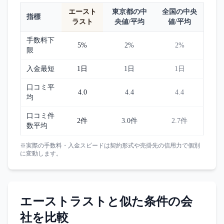
エースト
東京都
の中
全国の中央
指標
ラスト
央値/平均
値/平均
手数料下
5%
2%
2%
限
入金最短
1日
1日
1日
口コミ平
4.0
4.4
4.4
均
口コミ件
2件
3.0件
2.7件
数平均
※実際の手数料・入金スピードは契約形式や売掛先の信用力で個別
に変動します。
エーストラスト
と似た条件の会
社を比較