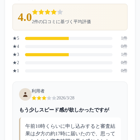
4.0
2
件の口コミに基づく平均評価
★
5
1
件
★
4
0
件
★
3
1
件
★
2
0
件
★
1
0
件
利用者
2026/3/28
もう少しスピード感が欲しかったですが
午前10時くらいに申し込みすると審査結
果は夕方の約17時に届いたので、思って