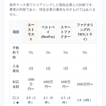
条件マッチ度でスコアリングした類似企業との比較です。
事実の列挙であり、特定企業の優劣を示すものではありま
せん。
エー
ファクタリ
ベストペ
スマー
スト
ングの
項目
イ
トファ
ラス
TRY(トラ
(BestPay)
クター
ト
イ)
手数
料下
5%
5%
5%
5%
限
入金
1日
1日
1日
1日
最短
1000
対応
1000万
1000万
万
1000万円〜
金額
円〜
円〜
円〜
口コ
4.0（2
4.1（8
4.3（4
3.8（6件）
ミ★
件）
件）
件）