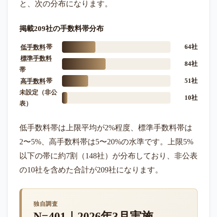
と、次の分布になります。
掲載209社の手数料帯分布
低手数料
帯
64社
標準手数料
84社
帯
高手数料
帯
51社
未設定（非公
10社
表）
低手数料帯は上限平均が2%程度、標準手数料帯は
2〜5%、高手数料帯は5〜20%の水準です。上限5%
以下の帯に約7割（148社）が分布しており、非公表
の10社を含めた合計が209社になります。
独自調査
N=401｜2026年3月実施