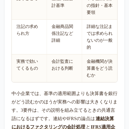
計基準
の指針・基本
要領
注記の求め
金融商品関
詳細な注記ま
られ方
係注記など
では求められ
詳細
ないのが一般
的
実務で効い
会計監査に
金融機関が決
てくるもの
おける判断
算書をどう読
むか
中小企業では、基準の適用範囲よりも決算書を銀行
がどう読むかのほうが実務への影響は大きくなりま
す。3要件は、その説明を組み立てるときの共通言
語になるはずです。連結やIFRSの論点は
連結決算
におけるファクタリングの会計処理
と
IFRS適用企