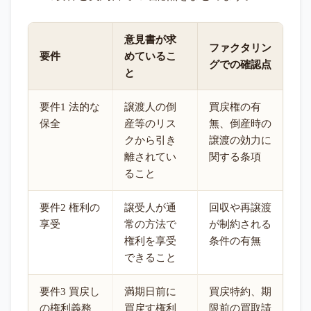
意見書が求
ファクタリン
要件
めているこ
グでの確認点
と
要件1 法的な
譲渡人の倒
買戻権の有
保全
産等のリス
無、倒産時の
クから引き
譲渡の効力に
離されてい
関する条項
ること
要件2 権利の
譲受人が通
回収や再譲渡
享受
常の方法で
が制約される
権利を享受
条件の有無
できること
要件3 買戻し
満期日前に
買戻特約、期
の権利義務
買戻す権利
限前の買取請