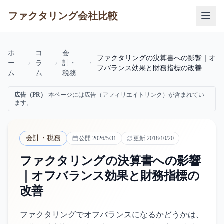
ファクタリング会社比較
ホ
コ
会
ファクタリングの決算書への影響｜オ
ー
ラ
計・
フバランス効果と財務指標の改善
ム
ム
税務
広告（PR）
本ページには広告（アフィリエイトリンク）が含まれてい
ます。
会計・税務
公開
2026/5/31
更新
2018/10/20
ファクタリングの決算書への影響
｜オフバランス効果と財務指標の
改善
ファクタリングでオフバランスになるかどうかは、