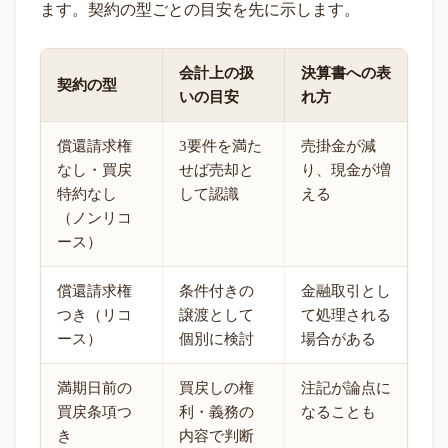
ます。契約の型ごとの目安を先に示します。
会計上の扱
決算書への表
契約の型
いの目安
れ方
償還請求権
3要件を満た
売掛金が減
なし・買戻
せば売却と
り、現金が増
特約なし
して認識
える
（ノンリコ
ース）
償還請求権
条件付きの
金融取引とし
つき（リコ
譲渡として
て処理される
ース）
個別に検討
場合がある
満期日前の
買戻しの権
注記が論点に
買戻条項つ
利・義務の
なることも
き
内容で判断