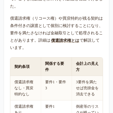
た。
償還請求権（リコース権）や買戻特約が残る契約は
条件付きの譲渡として個別に検討することになり、
要件を満たさなければ金融取引として処理されるこ
とがあります。詳細は
償還請求権とは
で解説して
います。
関係する要
会計上の見え
契約条項
件
方
償還請求権
要件1・要件
3要件を満た
なし・買戻
3
せば売掛金を
特約なし
消去できる
償還請求権
要件1
倒産等のリス
あり
クが移ってい