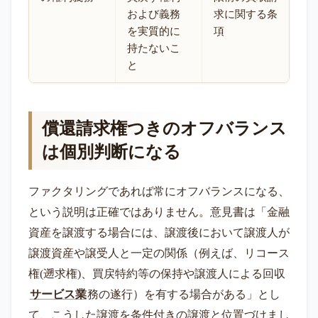
および義務
求に関する条
を実質的に
項
持たないこ
と
償還請求権つきのオフバランス
は個別判断になる
ファクタリングであれば常にオフバランスになる、
という説明は正確ではありません。意見書は「金融
資産を譲渡する場合には、譲渡後において譲渡人が
譲渡資産や譲受人と一定の関係（例えば、リコース
権(遡求権)、買戻特約等の保持や譲渡人による回収
サービス業
務の遂行）を有する場合がある」とし
て、こうした譲渡を条件付きの譲渡と位置づけまし