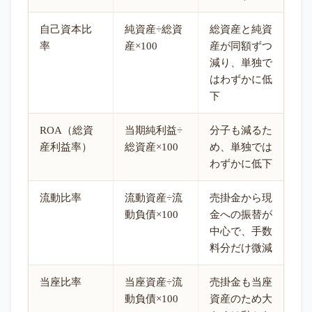
自己資本比
純資産÷総資
総資産と純資
率
産×100
産が同額ずつ
減り、単独で
はわずかに低
下
ROA（総資
当期純利益÷
分子も減るた
産利益率）
総資産×100
め、単独では
わずかに低下
流動比率
流動資産÷流
売掛金から現
動負債×100
金への振替が
中心で、手数
料分だけ微減
当座比率
当座資産÷流
売掛金も当座
動負債×100
資産のため大