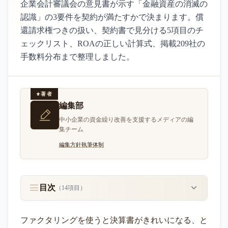
企業会計審議会の意見書が示す「金融資産の消滅の
認識」の3要件を契約が満たすかで決まります。償
還請求権つきの扱い、契約書で見分ける5項目のチ
ェックリスト、ROAの正しい計算式、掲載209社の
手数料分布まで整理しました。
著者
編集部
中小企業の資金繰り改善を支援するメディアの編
集チーム
編集方針
執筆体制
目次
（
14
項目）
ファクタリングを使うと決算書がきれいになる、と