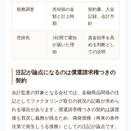
税務調査
売却損の金
契約書、入金
額と計上時
記録、会計方
期
針
売掛先
3社間で通知
資金効率を高
が届いた理
める判断とし
由
ての説明
注記が論点になるのは償還請求権つきの
契約
会計監査の対象となる会社では、金融商品関係の注
記としてファクタリング取引の状況の記載が求めら
れる場合があります。償還請求権つきの契約は譲渡
後も買戻し義務が残るため、偶発債務（将来の条件
次第で発生しうる債務）としての注記が論点です。