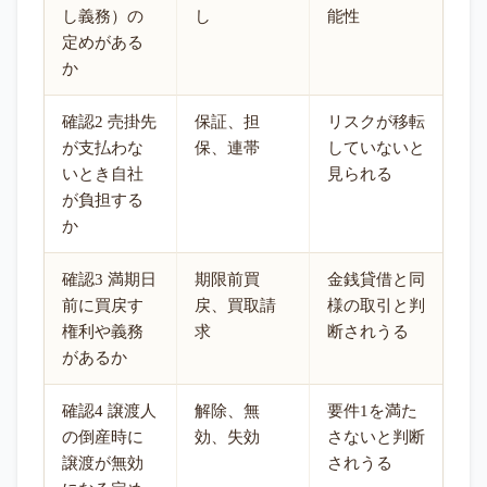
し義務）の
し
能性
定めがある
か
確認2 売掛先
保証、担
リスクが移転
が支払わな
保、連帯
していないと
いとき自社
見られる
が負担する
か
確認3 満期日
期限前買
金銭貸借と同
前に買戻す
戻、買取請
様の取引と判
権利や義務
求
断されうる
があるか
確認4 譲渡人
解除、無
要件1を満た
の倒産時に
効、失効
さないと判断
譲渡が無効
されうる