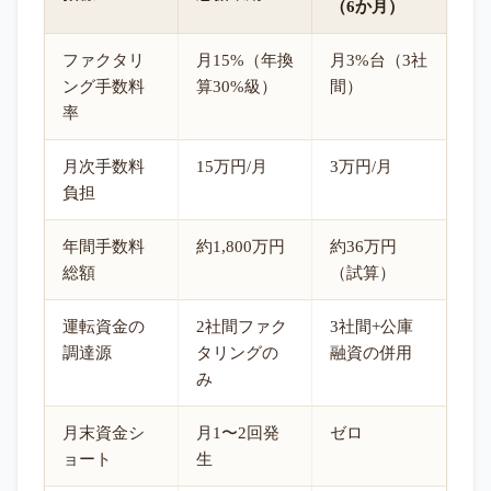
（6か月）
ファクタリ
月15%（年換
月3%台（3社
ング手数料
算30%級）
間）
率
月次手数料
15万円/月
3万円/月
負担
年間手数料
約1,800万円
約36万円
総額
（試算）
運転資金の
2社間ファク
3社間+公庫
調達源
タリングの
融資の併用
み
月末資金シ
月1〜2回発
ゼロ
ョート
生