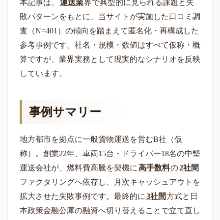
本記事は、
運送業
界で典型的に見られる課題と失
敗パターンをもとに、当サイトが実施した口コミ調
査（N=401）の傾向を踏まえて匿名化・再構成した
参考事例です。社名・規模・数値はすべて仮称・概
算ですが、業界実務として現実的なシナリオを反映
しています。
事例サマリー
地方都市を拠点に一般貨物運送を営むB社（仮
称）。創業22年、車両15台・ドライバー18名の中堅
運送会社が、燃料費高騰を契機に
高手数料
の
2社間
ファクタリングへ依存し、月次キャッシュアウトを
拡大させた失敗事例です。最終的に
3社間
方式と日
本政策金融公庫の融資へ切り替えることで立て直し