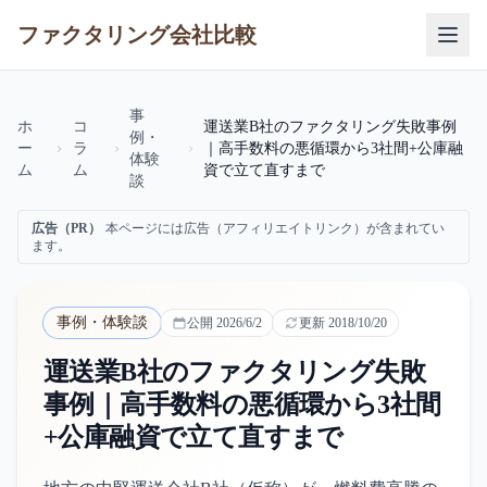
ファクタリング会社比較
事
ホ
コ
運送業B社のファクタリング失敗事例
例・
ー
ラ
｜高手数料の悪循環から3社間+公庫融
体験
ム
ム
資で立て直すまで
談
広告（PR）
本ページには広告（アフィリエイトリンク）が含まれてい
ます。
事例・体験談
公開
2026/6/2
更新
2018/10/20
運送業B社のファクタリング失敗
事例｜高手数料の悪循環から3社間
+公庫融資で立て直すまで