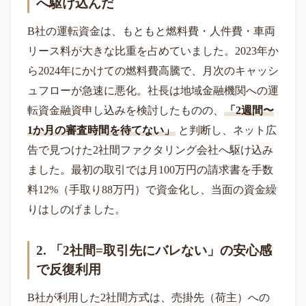
へ駆け込んだ
B社の運転資金は、もともと燃料費・人件費・車両
リース料が大きな比重を占めていました。2023年か
ら2024年にかけての燃料費高騰で、月次のキャッシ
ュフローが急速に悪化。社長は地域金融機関への運
転資金融資申し込みを検討したものの、
「2週間〜
1か月の審査時間を待てない」
と判断し、ネット広
告で見つけた2社間ファクタリング会社へ駆け込み
ました。最初の取引では月100万円の請求書を手数
料12%（手取り88万円）で資金化し、当面の資金繰
りはしのげました。
2. 「2社間=取引先にバレない」の安心感
で反復利用
B社が利用した2社間方式は、売掛先（荷主）への