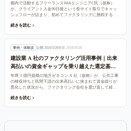
乗り切るまで
都内で活動するフリーランスWebエンジニアC氏（仮称）
が、クライアント入金90日後という長サイト取引でキャッ
シュフローが詰まり、初めてファクタリングに挑戦するま
での体験談。3社の見積もり比較からオンライン完結型を選
続きを読む
んだ経緯と、利用後に感じた注意点を匿名化ストーリーで
整理します。
事例・体験談
公開
2026/5/28
更新
2018/10/20
建設業 A 社のファクタリング活用事例｜出来
高払いの資金ギャップを乗り越えた選定基準
と教訓
年商 3 億円規模の地方ゼネコン A 社（仮称）が、公共工事
の検収待ちと民間下請の出来高払いに挟まれて資金繰りが
悪化した状況から、ファクタリング会社を選び直して経営
を立て直すまでの典型ストーリー。導入前の課題、選定基
続きを読む
準、導入後の効果、同業他社への教訓を整理します。