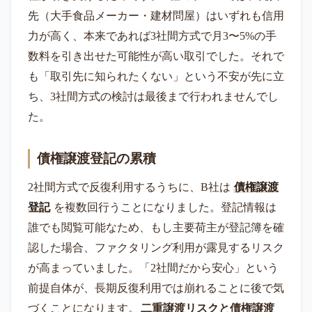
先（大手食品メーカー・建材問屋）はいずれも信用
力が高く、本来であれば3社間方式で月3〜5%の手
数料を引き出せた可能性が高い取引でした。それで
も「取引先に知られたくない」という不安が先に立
ち、3社間方式の検討は最後まで行われませんでし
た。
債権譲渡登記の累積
2社間方式で反復利用するうちに、B社は
債権譲渡
登記
を複数回行うことになりました。登記情報は
誰でも閲覧可能なため、もし主要荷主が登記簿を確
認した場合、ファクタリング利用が露見するリスク
が高まっていました。「2社間だから安心」という
前提自体が、長期反復利用では崩れることに後で気
づくことになります。
二重譲渡リスクと債権譲渡