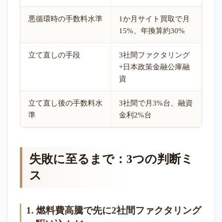
悪循環時の手数料水準
1か月サイト買取で月
15%、年換算約30%
立て直しの手段
3社間ファクタリング
+日本政策金融公庫融
資
立て直し後の手数料水
3社間で月3%台、融資
準
金利2%台
失敗に至るまで：3つの判断ミ
ス
1. 燃料費高騰で先に2社間ファクタリング