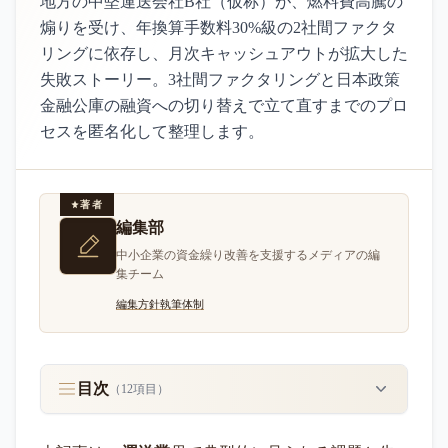
地方の中堅運送会社B社（仮称）が、燃料費高騰の
煽りを受け、年換算手数料30%級の2社間ファクタ
リングに依存し、月次キャッシュアウトが拡大した
失敗ストーリー。3社間ファクタリングと日本政策
金融公庫の融資への切り替えで立て直すまでのプロ
セスを匿名化して整理します。
著者
編集部
中小企業の資金繰り改善を支援するメディアの編
集チーム
編集方針
執筆体制
目次
（
12
項目）