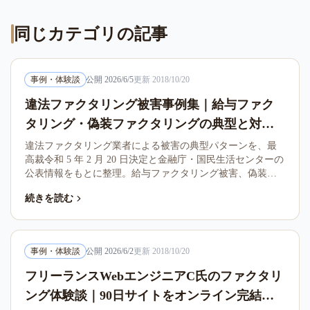
同じカテゴリの記事
事例・体験談
公開
2026/6/5
更新
2018/10/20
違法ファクタリング被害事例集｜給与ファク
タリング・偽装ファクタリングの典型と対処
手順
違法ファクタリング業者による被害の典型パターンを、最
高裁令和 5 年 2 月 20 日決定と金融庁・国民生活センターの
公表情報をもとに整理。給与ファクタリング被害、偽装フ
ァクタリング、被害に遭った場合の相談窓口と対処手順を
続きを読む
まとめました。
事例・体験談
公開
2026/6/2
更新
2018/10/20
フリーランスWebエンジニアC氏のファクタリ
ング体験談｜90日サイトをオンライン完結で