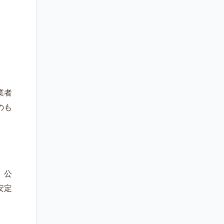
業者
のも
、公
安定