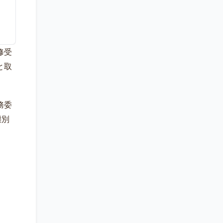
修受
と取
務委
態別