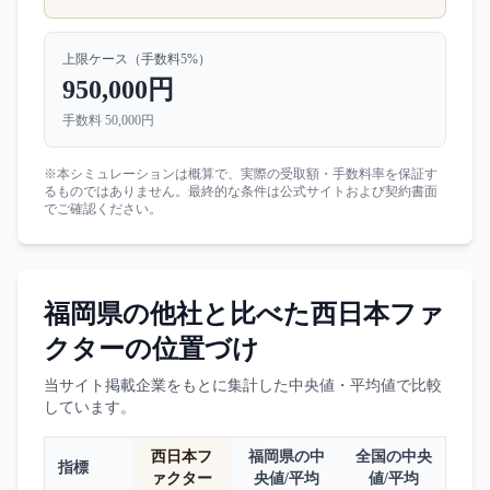
上限ケース（手数料
5
%）
950,000円
手数料
50,000円
※本シミュレーションは概算で、実際の受取額・手数料率を保証す
るものではありません。最終的な条件は公式サイトおよび契約書面
でご確認ください。
福岡県
の他社と比べた
西日本ファ
クター
の位置づけ
当サイト掲載企業をもとに集計した中央値・平均値で比較
しています。
西日本フ
福岡県
の中
全国の中央
指標
ァクター
央値/平均
値/平均