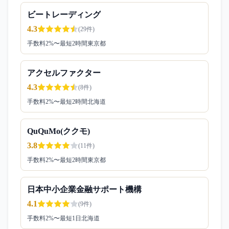
ビートレーディング
4.3
(
29
件)
手数料
2
%〜
最短2時間
東京都
アクセルファクター
4.3
(
8
件)
手数料
2
%〜
最短2時間
北海道
QuQuMo(ククモ)
3.8
(
11
件)
手数料
2
%〜
最短2時間
東京都
日本中小企業金融サポート機構
4.1
(
9
件)
手数料
2
%〜
最短1日
北海道