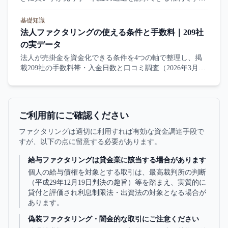
リコースとノンリコースの違い、民法569条が示す原則、
そしてノンリコースでも残る責任まで、条文と金融庁の公
基礎知識
表情報にもとづいて整理しました。
法人ファクタリングの使える条件と手数料｜209社
の実データ
法人が売掛金を資金化できる条件を4つの軸で整理し、掲
載209社の手数料帯・入金日数と口コミ調査（2026年3月実
施・N=401）の業種別データを公開。銀行融資との使い分
け、会計・税務の要点、契約前チェックリスト5項目まで
第三者の立場でまとめました。
ご利用前にご確認ください
ファクタリングは適切に利用すれば有効な資金調達手段で
すが、以下の点に留意する必要があります。
給与ファクタリングは貸金業に該当する場合があります
個人の給与債権を対象とする取引は、最高裁判所の判断
（平成29年12月19日判決の趣旨）等を踏まえ、実質的に
貸付と評価され利息制限法・出資法の対象となる場合が
あります。
偽装ファクタリング・闇金的な取引にご注意ください