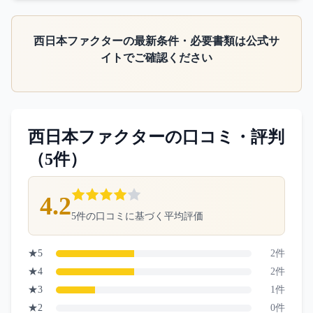
西日本ファクター
の最新条件・必要書類は公式サ
イトでご確認ください
西日本ファクター
の口コミ・評判
（
5
件）
4.2
5
件の口コミに基づく平均評価
★
5
2
件
★
4
2
件
★
3
1
件
★
2
0
件