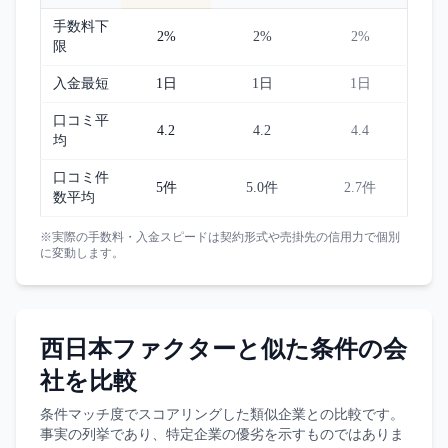
手数料下
2%
2%
2%
限
入金最短
1日
1日
1日
口コミ平
4.2
4.2
4.4
均
口コミ件
5件
5.0件
2.7件
数平均
※実際の手数料・入金スピードは契約形式や売掛先の信用力で個別
に変動します。
西日本ファクター
と似た条件の会
社を比較
条件マッチ度でスコアリングした類似企業との比較です。
事実の列挙であり、特定企業の優劣を示すものではありま