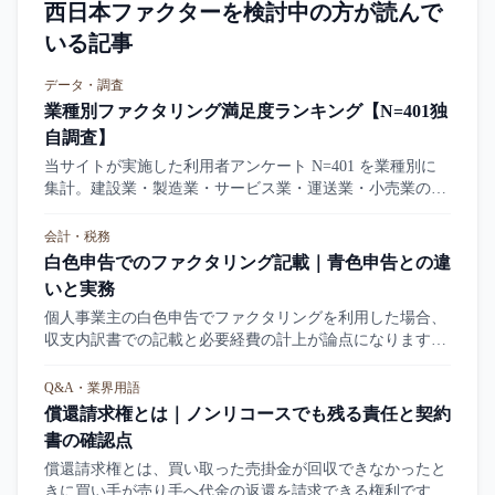
西日本ファクターを検討中の方が読んで
いる記事
データ・調査
業種別ファクタリング満足度ランキング【N=401独
自調査】
当サイトが実施した利用者アンケート N=401 を業種別に
集計。建設業・製造業・サービス業・運送業・小売業の平
均評価と分布を、独自データで横並びに比較します。
会計・税務
白色申告でのファクタリング記載｜青色申告との違
いと実務
個人事業主の白色申告でファクタリングを利用した場合、
収支内訳書での記載と必要経費の計上が論点になります。
本記事は白色申告と青色申告の違い、ファクタリング記載
のポイントを整理します。
Q&A・業界用語
償還請求権とは｜ノンリコースでも残る責任と契約
書の確認点
償還請求権とは、買い取った売掛金が回収できなかったと
きに買い手が売り手へ代金の返還を請求できる権利です。