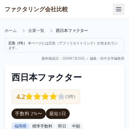
ファクタリング会社比較
ホーム
企業一覧
西日本ファクター
広告（PR）
本ページには広告（アフィリエイトリンク）が含まれてい
ます。
最終確認日：
2026年7月26日
／ 編集：
街中文学編集部
西日本ファクター
4.2
(
5
件)
手数料
2
%〜
最短
1日
福岡県
標準手数料
即日
中額