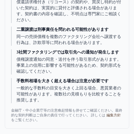
償還請求権付き（リコース）の契約や、買戻し特約が付
いた契約は、実質的に貸付と評価される場合がありま
す。契約書の内容を確認し、不明点は専門家にご相談く
ださい。
二重譲渡は刑事責任を問われる可能性があります
同一の売掛債権を複数のファクタリング会社へ譲渡する
行為は、詐欺罪等に問われる場合があります。
3社間ファクタリングでは取引先への通知が発生します
債権譲渡通知の同意・送付を伴う取引形式があります。
事業上の信用に影響する可能性があるため、契約形式を
確認してください。
手数料相場を大きく超える場合は注意が必要です
一般的な手数料の目安を大きく上回る場合、悪質業者の
可能性があります。複数社の見積もりを比較することを
推奨します。
金融庁・中小企業庁等の注意喚起情報も併せてご確認ください。最終
的な契約判断はご自身の責任で行ってください。 詳しくは
編集方針
をご覧ください。