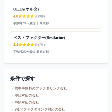
OLTA(オルタ)
4.0
(
9
件)
手数料
2
%〜
最短1日
東京都
ベストファクター(Bestfactor)
4.4
(
7
件)
手数料
2
%〜
最短1日
東京都
条件で探す
→
標準手数料のファクタリング会社
→
即日対応の会社
→
中額対応の会社
→
2社間ファクタリング対応の会社