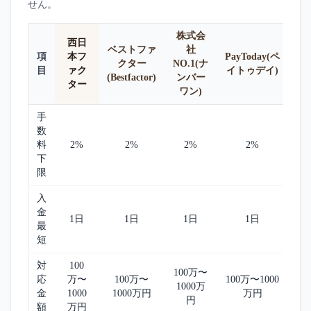
せん。
株式会
西日
ベストファ
社
項
本フ
PayToday(ペ
クター
NO.1(ナ
目
ァク
イトゥデイ)
(Bestfactor)
ンバー
ター
ワン)
手
数
料
2%
2%
2%
2%
下
限
入
金
1日
1日
1日
1日
最
短
対
100
100万〜
応
万〜
100万〜
100万〜1000
1000万
金
1000
1000万円
万円
円
額
万円