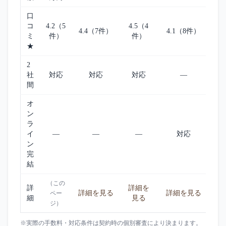
口
コ
4.2（5
4.5（4
4.4（7件）
4.1（8件）
ミ
件）
件）
★
2
社
対応
対応
対応
—
間
オ
ン
ラ
イ
—
—
—
対応
ン
完
結
（この
詳
詳細を
詳細を見る
詳細を見る
ペー
細
見る
ジ）
※実際の手数料・対応条件は契約時の個別審査により決まります。