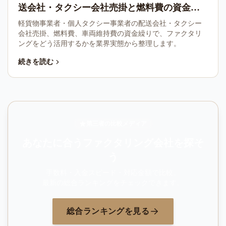
送会社・タクシー会社売掛と燃料費の資金繰
り
軽貨物事業者・個人タクシー事業者の配送会社・タクシー
会社売掛、燃料費、車両維持費の資金繰りで、ファクタリ
ングをどう活用するかを業界実態から整理します。
続きを読む
第三者の比較メディア
あなたに合うファクタリング会社を探そ
う
手数料・入金スピード・対応金額で比較。
最新の総合ランキングをチェックできます。
総合ランキングを見る