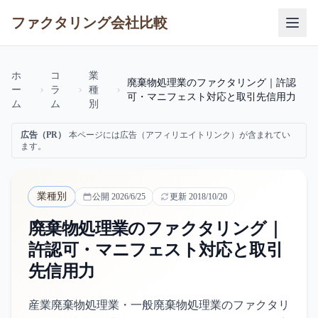
ファクタリング会社比較
ホ
コ
業
廃棄物処理業のファクタリング｜許認
ー
ラ
種
可・マニフェスト対応と取引先信用力
ム
ム
別
広告（PR）
本ページには広告（アフィリエイトリンク）が含まれてい
ます。
業種別
公開
2026/6/25
更新
2018/10/20
廃棄物処理業のファクタリング｜
許認可・マニフェスト対応と取引
先信用力
産業廃棄物処理業・一般廃棄物処理業のファクタリ