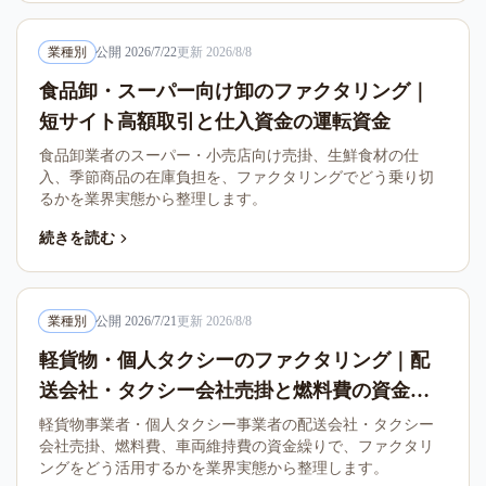
業種別
公開
2026/7/22
更新
2026/8/8
食品卸・スーパー向け卸のファクタリング｜
短サイト高額取引と仕入資金の運転資金
食品卸業者のスーパー・小売店向け売掛、生鮮食材の仕
入、季節商品の在庫負担を、ファクタリングでどう乗り切
るかを業界実態から整理します。
続きを読む
業種別
公開
2026/7/21
更新
2026/8/8
軽貨物・個人タクシーのファクタリング｜配
送会社・タクシー会社売掛と燃料費の資金繰
り
軽貨物事業者・個人タクシー事業者の配送会社・タクシー
会社売掛、燃料費、車両維持費の資金繰りで、ファクタリ
ングをどう活用するかを業界実態から整理します。