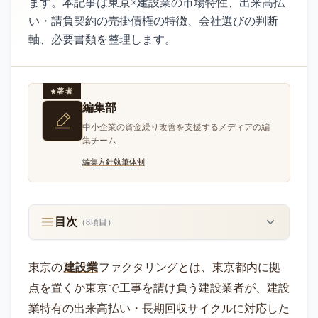
ます。本記事は東京×建設業の市場特性、出来高払
い・請負契約の売掛債権の特徴、会社選びの判断
軸、必要書類を整理します。
著者
編集部
中小企業の資金繰り改善を支援するメディアの編
集チーム
編集方針
執筆体制
目次
（
8
項目）
東京の
建設業
ファクタリングとは、東京都内に拠
点を置くか東京で工事を請け負う建設業者が、建設
業特有の出来高払い・長期回収サイクルに対応した