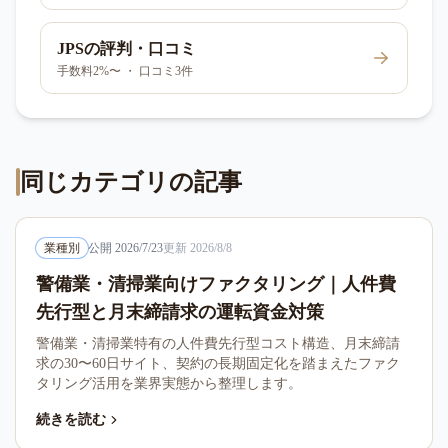
JPS
の評判・口コミ
手数料2%〜 ・ 口コミ3件
同じカテゴリの記事
業種別
公開
2026/7/23
更新
2026/8/8
警備業・清掃業向けファクタリング｜人件費
先行型と月末締請求の運転資金対策
警備業・清掃業特有の人件費先行型コスト構造、月末締請
求の30〜60日サイト、契約の長期固定化を踏まえたファク
タリング活用を業界実態から整理します。
続きを読む