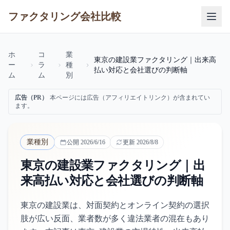
ファクタリング会社比較
ホ
コ
業
東京の建設業ファクタリング｜出来高
ー
ラ
種
払い対応と会社選びの判断軸
ム
ム
別
広告（PR）
本ページには広告（アフィリエイトリンク）が含まれてい
ます。
業種別
公開
2026/6/16
更新
2026/8/8
東京の建設業ファクタリング｜出
来高払い対応と会社選びの判断軸
東京の建設業は、対面契約とオンライン契約の選択
肢が広い反面、業者数が多く違法業者の混在もあり