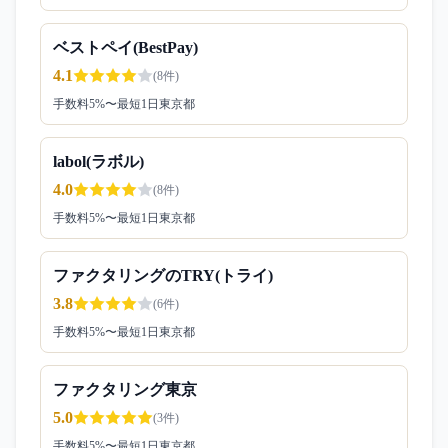
ベストペイ(BestPay)
4.1
(
8
件)
手数料
5
%〜
最短1日
東京都
labol(ラボル)
4.0
(
8
件)
手数料
5
%〜
最短1日
東京都
ファクタリングのTRY(トライ)
3.8
(
6
件)
手数料
5
%〜
最短1日
東京都
ファクタリング東京
5.0
(
3
件)
手数料
5
%〜
最短1日
東京都