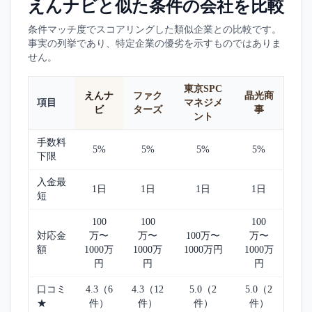
えんナビ
と似た条件の会社を比較
条件マッチ度でスコアリングした類似企業との比較です。
事実の列挙であり、特定企業の優劣を示すものではありま
せん。
東京SPC
えんナ
ファク
晶光商
項目
マネジメ
ビ
ターズ
事
ント
手数料
5%
5%
5%
5%
下限
入金最
1日
1日
1日
1日
短
100
100
100
対応金
万〜
万〜
100万〜
万〜
額
1000万
1000万
1000万円
1000万
円
円
円
口コミ
4.3（6
4.3（12
5.0（2
5.0（2
★
件）
件）
件）
件）