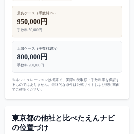
最良ケース（手数料
5
%）
950,000円
手数料
50,000円
上限ケース（手数料
20
%）
800,000円
手数料
200,000円
※本シミュレーションは概算で、実際の受取額・手数料率を保証す
るものではありません。最終的な条件は公式サイトおよび契約書面
でご確認ください。
東京都
の他社と比べた
えんナビ
の位置づけ