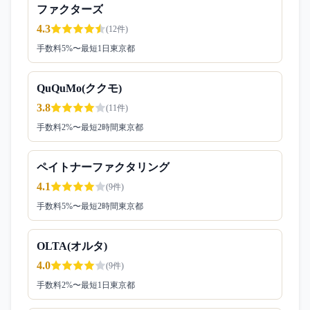
ファクターズ
4.3
(
12
件)
手数料
5
%〜
最短1日
東京都
QuQuMo(ククモ)
3.8
(
11
件)
手数料
2
%〜
最短2時間
東京都
ペイトナーファクタリング
4.1
(
9
件)
手数料
5
%〜
最短2時間
東京都
OLTA(オルタ)
4.0
(
9
件)
手数料
2
%〜
最短1日
東京都