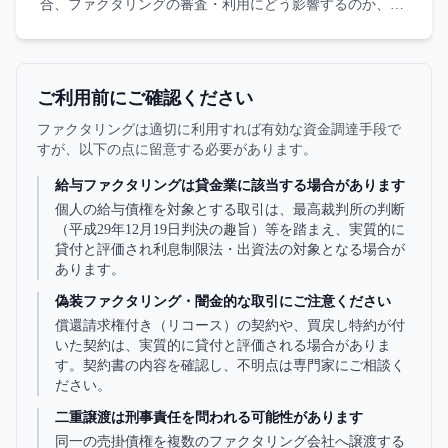
合、ファクタリングの審査・利用にどう影響するのか、借
入との構造的な違いを整理します。
ご利用前にご確認ください
ファクタリングは適切に利用すれば有効な資金調達手段で
すが、以下の点に留意する必要があります。
給与ファクタリングは貸金業に該当する場合があります
個人の給与債権を対象とする取引は、最高裁判所の判断
（平成29年12月19日判決の趣旨）等を踏まえ、実質的に
貸付と評価され利息制限法・出資法の対象となる場合が
あります。
偽装ファクタリング・闇金的な取引にご注意ください
償還請求権付き（リコース）の契約や、買戻し特約が付
いた契約は、実質的に貸付と評価される場合がありま
す。契約書の内容を確認し、不明点は専門家にご相談く
ださい。
二重譲渡は刑事責任を問われる可能性があります
同一の売掛債権を複数のファクタリング会社へ譲渡する