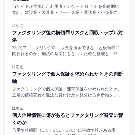
当サイトが実施した利用者アンケート N=401 を業種別に
集計。建設業・製造業・サービス業・運送業・小売業の平
均評価と分布を、独自データで横並びに比較します。
注意点
ファクタリング後の横領罪リスクと回収トラブル対
処
2社間ファクタリングの回収金を送金できないと横領罪に
問われるのか。刑法の条文にもとづく正確な整理と、罪に
問われる前に動く正規リスケ相談フロー（5段階）を中立
的に解説します。
注意点
ファクタリングで個人保証を求められたときの判断
軸
ファクタリングで個人保証・連帯保証を求められたとき、
正規の債権売買か違法な貸付けかを見分ける判断軸を、最
高裁決定と金融庁の注意喚起、契約書の文言チェックリス
トとともに整理します。
注意点
個人信用情報に傷があるとファクタリング審査に響
くのか
信用情報機関（CIC・JICC・KSC）に事故情報がある場