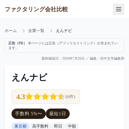
ファクタリング会社比較
ホーム
企業一覧
えんナビ
広告（PR）
本ページには広告（アフィリエイトリンク）が含まれてい
ます。
最終確認日：
2026年7月26日
／ 編集：
街中文学編集部
えんナビ
4.3
(
6
件)
手数料
5
%〜
最短
1日
東京都
高手数料
即日
中額