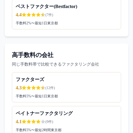
ベストファクター(Bestfactor)
4.4
(
7
件)
手数料
2
%〜
最短1日
東京都
高手数料の会社
同じ手数料帯で比較できるファクタリング会社
ファクターズ
4.3
(
12
件)
手数料
5
%〜
最短1日
東京都
ペイトナーファクタリング
4.1
(
9
件)
手数料
5
%〜
最短2時間
東京都