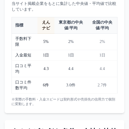
当サイト掲載企業をもとに集計した中央値・平均値で比較
しています。
えん
東京都
の中央
全国の中央
指標
ナビ
値/平均
値/平均
手数料下
5%
2%
2%
限
入金最短
1日
1日
1日
口コミ平
4.3
4.4
4.4
均
口コミ件
6件
3.0件
2.7件
数平均
※実際の手数料・入金スピードは契約形式や売掛先の信用力で個別
に変動します。