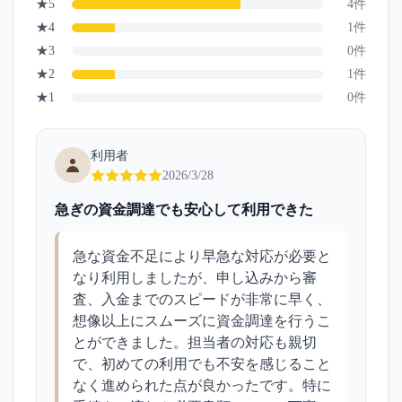
★
5
4
件
★
4
1
件
★
3
0
件
★
2
1
件
★
1
0
件
利用者
2026/3/28
急ぎの資金調達でも安心して利用できた
急な資金不足により早急な対応が必要と
なり利用しましたが、申し込みから審
査、入金までのスピードが非常に早く、
想像以上にスムーズに資金調達を行うこ
とができました。担当者の対応も親切
で、初めての利用でも不安を感じること
なく進められた点が良かったです。特に