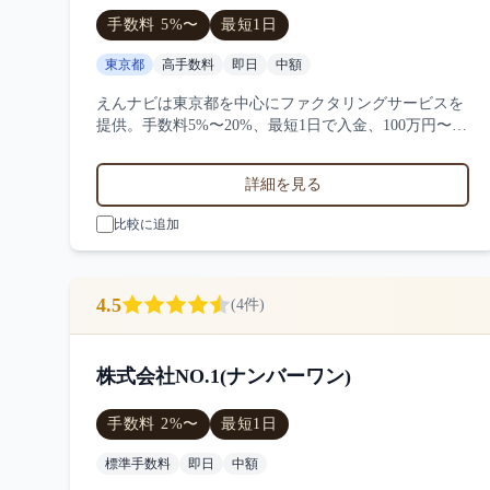
手数料
5
%〜
最短
1日
東京都
高手数料
即日
中額
えんナビは東京都を中心にファクタリングサービスを
提供。手数料5%〜20%、最短1日で入金、100万円〜
1000万円の買取に対応。サービス業・小売業・製造業
など対応実績。6件の口コミ・評判からえんナビの特
詳細を見る
徴を比較できます。
比較に追加
4.5
(
4
件)
株式会社NO.1(ナンバーワン)
手数料
2
%〜
最短
1日
標準手数料
即日
中額