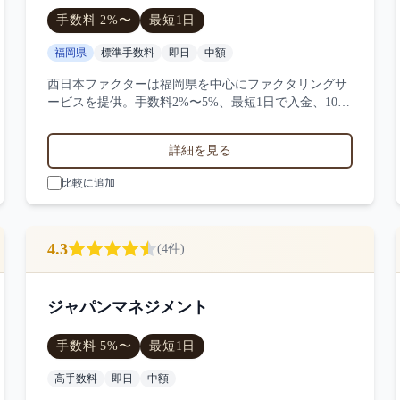
手数料
2
%〜
最短
1日
福岡県
標準手数料
即日
中額
西日本ファクターは福岡県を中心にファクタリングサ
ービスを提供。手数料2%〜5%、最短1日で入金、100
万円〜1000万円の買取に対応。サービス業・小売業・
製造業など対応実績。5件の口コミ・評判から西日本
詳細を見る
ファクターの特徴を比較できます。
比較に追加
4.3
(
4
件)
ジャパンマネジメント
手数料
5
%〜
最短
1日
高手数料
即日
中額