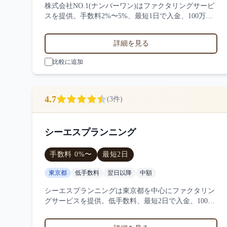
株式会社NO.1(ナンバーワン)はファクタリングサービ
スを提供。手数料2%〜5%、最短1日で入金、100万
円〜1000万円の買取に対応。サービス業・小売業・製
造業など対応実績。4件の口コミ・評判から株式会社
詳細を見る
NO.1(ナンバーワン)の特徴を比較できます。
比較に追加
4.7
(
3
件)
シーエスプランニング
手数料
0
%〜
最短
2日
東京都
低手数料
翌日以降
中額
シーエスプランニングは東京都を中心にファクタリン
グサービスを提供。低手数料、最短2日で入金、100万
円〜1000万円の買取に対応。サービス業・小売業・製
造業など対応実績。3件の口コミ・評判からシーエス