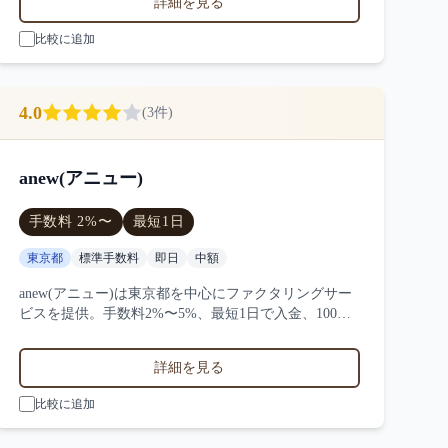
詳細を見る
ンターキャピタルの特徴を比較できます。
比較に追加
4.0
(
3
件)
anew(アニュー)
手数料
2
%〜
最短
1日
東京都
標準手数料
即日
中額
anew(アニュー)は東京都を中心にファクタリングサー
ビスを提供。手数料2%〜5%、最短1日で入金、100万
円〜1000万円の買取に対応。サービス業・小売業・製
造業など対応実績。3件の口コミ・評判からanew(アニ
詳細を見る
ュー)の特徴を比較できます。
比較に追加