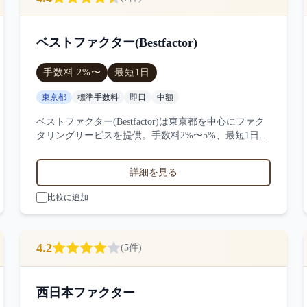
ベストファクター(Bestfactor)
手数料
2
%〜
最短
1日
東京都
標準手数料
即日
中額
ベストファクター(Bestfactor)は東京都を中心にファク
タリングサービスを提供。手数料2%〜5%、最短1日で
入金、100万円〜1000万円の買取に対応。サービス
業・小売業・製造業など対応実績。7件の口コミ・評
詳細を見る
判からベストファクター(Bestfactor)の特徴を比較でき
ます。
比較に追加
4.2
(
5
件)
西日本ファクター