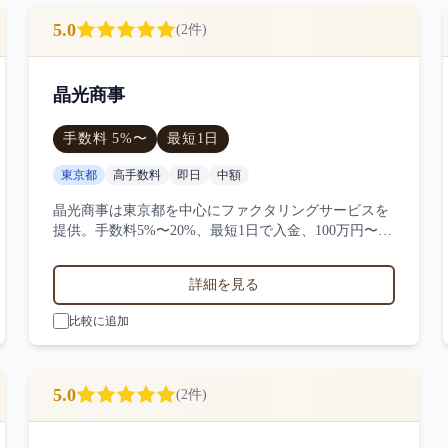
5.0
(
2
件)
晶光商事
手数料
5
%〜
最短
1日
東京都
高手数料
即日
中額
晶光商事は東京都を中心にファクタリングサービスを
提供。手数料5%〜20%、最短1日で入金、100万円〜
1000万円の買取に対応。サービス業・小売業・製造業
など対応実績。2件の口コミ・評判から晶光商事の特
詳細を見る
徴を比較できます。
比較に追加
5.0
(
2
件)