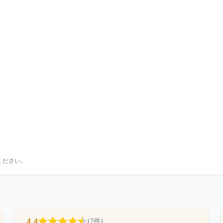
ください。
4.4
(
7
件)