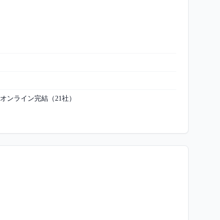
オンライン完結
（
21
社）