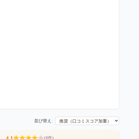
並び替え:
4.1
(
8
件)