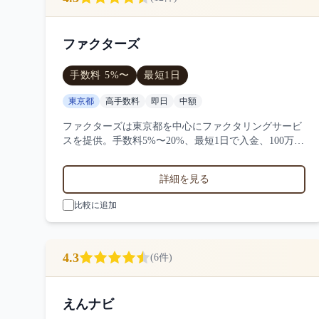
ファクターズ
手数料
5
%〜
最短
1日
東京都
高手数料
即日
中額
ファクターズは東京都を中心にファクタリングサービ
スを提供。手数料5%〜20%、最短1日で入金、100万
円〜1000万円の買取に対応。サービス業・小売業・製
造業など対応実績。12件の口コミ・評判からファクタ
詳細を見る
ーズの特徴を比較できます。
比較に追加
4.3
(
6
件)
えんナビ