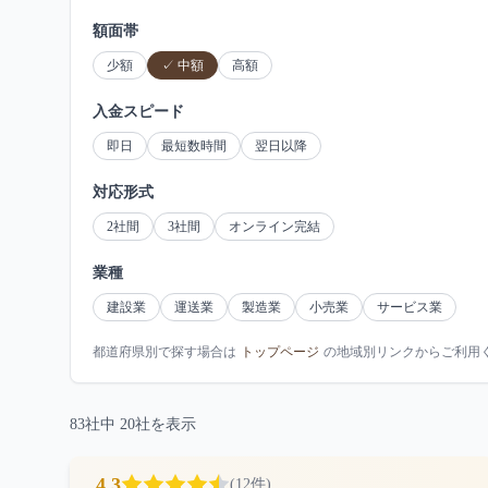
額面帯
少額
✓
中額
高額
入金スピード
即日
最短数時間
翌日以降
対応形式
2社間
3社間
オンライン完結
業種
建設業
運送業
製造業
小売業
サービス業
都道府県別で探す場合は
トップページ
の地域別リンクからご利用
83
社中
20
社を表示
4.3
(
12
件)