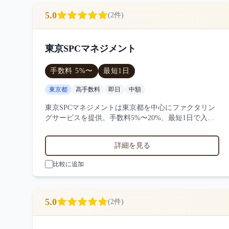
5.0
(
2
件)
東京SPCマネジメント
手数料
5
%〜
最短
1日
東京都
高手数料
即日
中額
東京SPCマネジメントは東京都を中心にファクタリン
グサービスを提供。手数料5%〜20%、最短1日で入
金、100万円〜1000万円の買取に対応。サービス業・
小売業・製造業など対応実績。2件の口コミ・評判か
詳細を見る
ら東京SPCマネジメントの特徴を比較できます。
比較に追加
5.0
(
2
件)