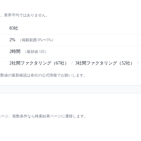
す。業界平均ではありません。
83
社
2%
（掲載範囲
0%
〜
5%
）
2時間
（最頻値
1日
）
2社間ファクタリング
（
67
社）
/
3社間ファクタリング
（
52
社）
/
実数値の最新確認は各社の公式情報でお願いします。
ページ、複数条件なら検索結果ページに遷移します。