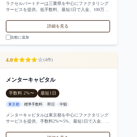
ラクセルパートナーは三重県を中心にファクタリング
サービスを提供。低手数料、最短1日で入金、100万
円〜1000万円の買取に対応。サービス業・小売業・製
造業など対応実績。3件の口コミ・評判からラクセル
詳細を見る
パートナーの特徴を比較できます。
比較に追加
4.0
(
4
件)
メンターキャピタル
手数料
2
%〜
最短
1日
東京都
標準手数料
即日
中額
メンターキャピタルは東京都を中心にファクタリング
サービスを提供。手数料2%〜5%、最短1日で入金、
100万円〜1000万円の買取に対応。サービス業・小売
業・製造業など対応実績。4件の口コミ・評判からメ