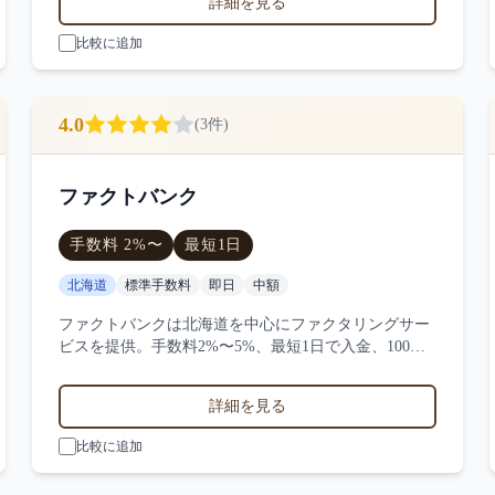
詳細を見る
プラスの特徴を比較できます。
比較に追加
4.0
(
3
件)
ファクトバンク
手数料
2
%〜
最短
1日
北海道
標準手数料
即日
中額
ファクトバンクは北海道を中心にファクタリングサー
ビスを提供。手数料2%〜5%、最短1日で入金、100万
円〜1000万円の買取に対応。サービス業・小売業・製
造業など対応実績。3件の口コミ・評判からファクト
詳細を見る
バンクの特徴を比較できます。
比較に追加