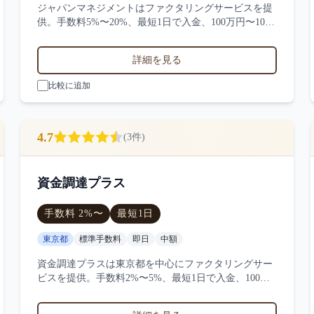
ジャパンマネジメントはファクタリングサービスを提
供。手数料5%〜20%、最短1日で入金、100万円〜1000
万円の買取に対応。サービス業・小売業・製造業など
対応実績。4件の口コミ・評判からジャパンマネジメ
詳細を見る
ントの特徴を比較できます。
比較に追加
4.7
(
3
件)
資金調達プラス
手数料
2
%〜
最短
1日
東京都
標準手数料
即日
中額
資金調達プラスは東京都を中心にファクタリングサー
ビスを提供。手数料2%〜5%、最短1日で入金、100万
円〜1000万円の買取に対応。サービス業・小売業・製
造業など対応実績。3件の口コミ・評判から資金調達