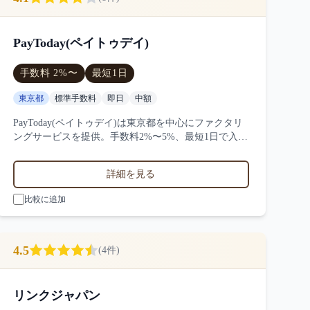
PayToday(ペイトゥデイ)
手数料
2
%〜
最短
1日
東京都
標準手数料
即日
中額
PayToday(ペイトゥデイ)は東京都を中心にファクタリ
ングサービスを提供。手数料2%〜5%、最短1日で入
金、100万円〜1000万円の買取に対応。サービス業・
小売業・製造業など対応実績。8件の口コミ・評判か
詳細を見る
らPayToday(ペイトゥデイ)の特徴を比較できます。
比較に追加
4.5
(
4
件)
リンクジャパン