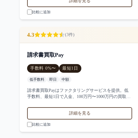
詳細を見る
プランニングの特徴を比較できます。
比較に追加
4.3
(
3
件)
請求書買取Pay
手数料
0
%〜
最短
1日
低手数料
即日
中額
請求書買取Payはファクタリングサービスを提供。低
手数料、最短1日で入金、100万円〜1000万円の買取に
対応。サービス業・小売業・製造業など対応実績。3
件の口コミ・評判から請求書買取Payの特徴を比較で
詳細を見る
きます。
比較に追加