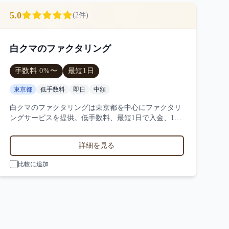
5.0
(
2
件)
白クマのファクタリング
手数料
0
%〜
最短
1日
東京都
低手数料
即日
中額
白クマのファクタリングは東京都を中心にファクタリ
ングサービスを提供。低手数料、最短1日で入金、100
万円〜1000万円の買取に対応。サービス業・小売業・
製造業など対応実績。2件の口コミ・評判から白クマ
詳細を見る
のファクタリングの特徴を比較できます。
比較に追加