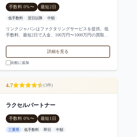
手数料
0
%〜
最短
2日
低手数料
翌日以降
中額
リンクジャパンはファクタリングサービスを提供。低
手数料、最短2日で入金、100万円〜1000万円の買取に
対応。サービス業・小売業・製造業など対応実績。4
件の口コミ・評判からリンクジャパンの特徴を比較で
詳細を見る
きます。
比較に追加
4.7
(
3
件)
ラクセルパートナー
手数料
0
%〜
最短
1日
三重県
低手数料
即日
中額