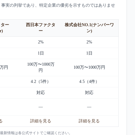
。事実の列挙であり、特定企業の優劣を示すものではありませ
クター
西日本ファクタ
株式会社NO.1(ナンバーワ
r)
ー
ン)
2%
2%
1日
1日
100万〜1000万
0万円
100万〜1000万円
円
）
4.2（5件）
4.5（4件）
対応
対応
—
—
る
詳細を見る
詳細を見る
最新情報は各公式サイトでご確認ください。