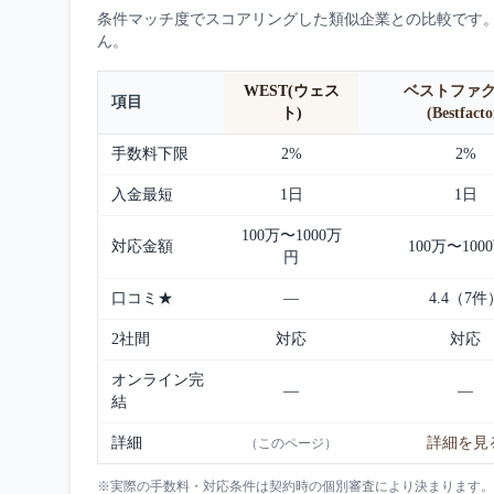
条件マッチ度でスコアリングした類似企業との比較です
ん。
WEST(ウェス
ベストファ
項目
ト)
(Bestfacto
手数料下限
2%
2%
入金最短
1日
1日
100万〜1000万
対応金額
100万〜100
円
口コミ★
—
4.4（7件
2社間
対応
対応
オンライン完
—
—
結
詳細
詳細を見
（このページ）
※実際の手数料・対応条件は契約時の個別審査により決まります。