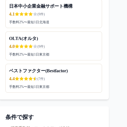
日本中小企業金融サポート機構
4.1
(
9
件)
手数料
2
%〜
最短1日
北海道
OLTA(オルタ)
4.0
(
9
件)
手数料
2
%〜
最短1日
東京都
ベストファクター(Bestfactor)
4.4
(
7
件)
手数料
2
%〜
最短1日
東京都
条件で探す