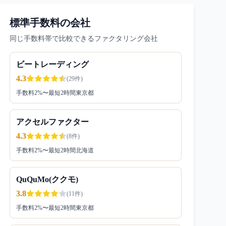
標準手数料の会社
同じ手数料帯で比較できるファクタリング会社
ビートレーディング
4.3
(
29
件)
手数料
2
%〜
最短2時間
東京都
アクセルファクター
4.3
(
8
件)
手数料
2
%〜
最短2時間
北海道
QuQuMo(ククモ)
3.8
(
11
件)
手数料
2
%〜
最短2時間
東京都