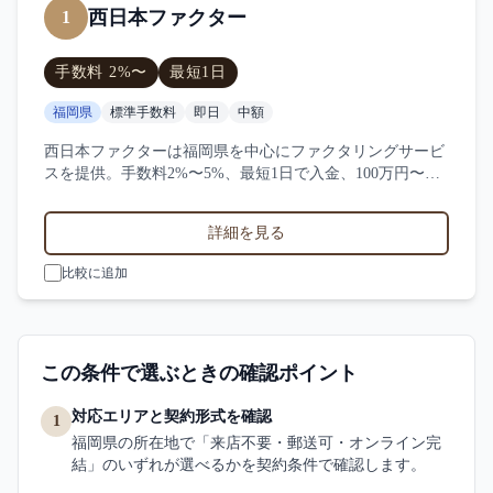
西日本ファクター
1
手数料
2
%〜
最短
1日
福岡県
標準手数料
即日
中額
西日本ファクターは福岡県を中心にファクタリングサービ
スを提供。手数料2%〜5%、最短1日で入金、100万円〜
1000万円の買取に対応。サービス業・小売業・製造業など
対応実績。5件の口コミ・評判から西日本ファクターの特
詳細を見る
徴を比較できます。
比較に追加
この条件で選ぶときの確認ポイント
対応エリアと契約形式を確認
1
福岡県の所在地で「来店不要・郵送可・オンライン完
結」のいずれが選べるかを契約条件で確認します。