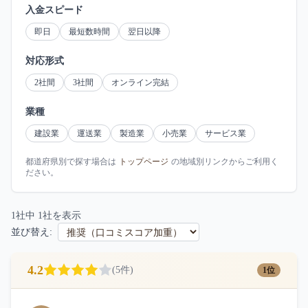
入金スピード
即日
最短数時間
翌日以降
対応形式
2社間
3社間
オンライン完結
業種
建設業
運送業
製造業
小売業
サービス業
都道府県別で探す場合は
トップページ
の地域別リンクからご利用く
ださい。
1
社中
1
社を表示
並び替え:
4.2
(
5
件)
1位