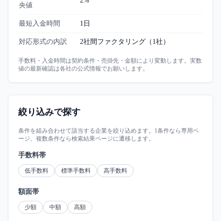
2%
央値
最短入金時間
1日
対応形式の内訳
2社間ファクタリング
（
1
社）
手数料・入金時間は契約条件・売掛先・金額により変動します。実数
値の最新確認は各社の公式情報でお願いします。
絞り込みで探す
条件を組み合わせて該当する企業を絞り込めます。1条件なら専用ペ
ージ、複数条件なら検索結果ページに遷移します。
手数料帯
低手数料
標準手数料
高手数料
額面帯
少額
中額
高額