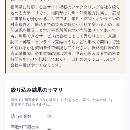
福岡県に対応する当サイト掲載のファクタリング会社を絞り
込めるカテゴリです。福岡県は九州・沖縄地方に属し、広域
に事業所が分かれるエリアです。来店・訪問・オンラインの
対応条件と、振込までの実所要時間が会社で変わるため、事
前確認を推奨します。事業所所在地が当該エリアであって
も、利用できるサービスは会社によって異なります。来店・
訪問・郵送・オンライン完結のうち、どの形式で契約まで進
められるかを契約条件で確認してください。振込先口座の対
応金融機関、必要書類の提出方法、申込から入金までの所要
時間もあわせて比較しておくと、自社のスケジュールに合う
会社を選びやすくなります。
絞り込み結果のサマリ
当サイト掲載企業のうち該当する
1
社をもとに算出した集計値です。
業界平均ではありません。
該当企業数
1
社
手数料下限の中