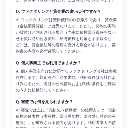
Q.
ファクタリングと貸金業の違いは何ですか？
A.
ファクタリングは売掛債権の譲渡取引であり、貸金業
（金銭消費貸借）とは異なります。ただし、契約の実態
が貸付けと判断される場合（売主に債権回収責任を負わ
せる買戻特約付き契約、給与債権を対象とする取引な
ど）は、貸金業法等の適用を受ける場合があります。契
約書の内容を必ず確認してください。
Q.
個人事業主でも利用できますか？
A.
個人事業主向けに対応するファクタリング会社は多数
存在します。対応可否、必要書類、利用条件は会社によ
り異なるため、各社の公式情報および利用条件をご確認
のうえ比較検討してください。
Q.
審査では何を見られますか？
A.
審査では主に「売掛先（債務者）の信用力」と「売掛
債権の確実性（実在性、回収可能性、譲渡禁止特約の有
無等）」が重視される傾向があります。利用者本人の信