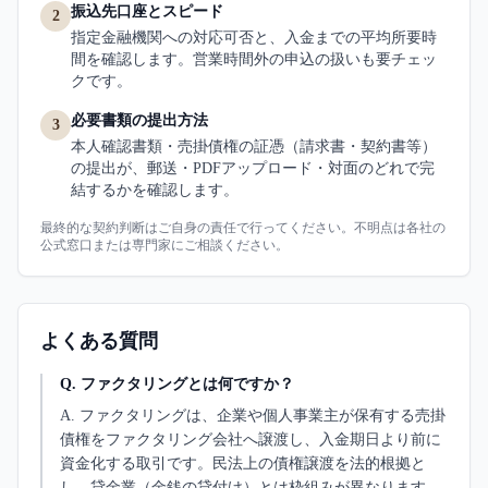
振込先口座とスピード
2
指定金融機関への対応可否と、入金までの平均所要時
間を確認します。営業時間外の申込の扱いも要チェッ
クです。
必要書類の提出方法
3
本人確認書類・売掛債権の証憑（請求書・契約書等）
の提出が、郵送・PDFアップロード・対面のどれで完
結するかを確認します。
最終的な契約判断はご自身の責任で行ってください。不明点は各社の
公式窓口または専門家にご相談ください。
よくある質問
Q.
ファクタリングとは何ですか？
A.
ファクタリングは、企業や個人事業主が保有する売掛
債権をファクタリング会社へ譲渡し、入金期日より前に
資金化する取引です。民法上の債権譲渡を法的根拠と
し、貸金業（金銭の貸付け）とは枠組みが異なります。