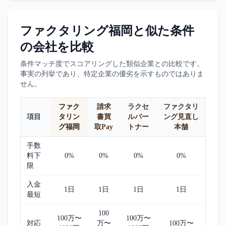
ファクタリング福岡
と似た条件
の会社を比較
条件マッチ度でスコアリングした類似企業との比較です。
事実の列挙であり、特定企業の優劣を示すものではありま
せん。
ファク
請求
ラクセ
ファクタリ
項目
タリン
書買
ルパー
ング見直し
グ福岡
取Pay
トナー
本舗
手数
料下
0%
0%
0%
0%
限
入金
1日
1日
1日
1日
最短
100
100万〜
100万〜
対応
万〜
100万〜