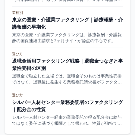
の助成金など独自の収益構造があります。本記事は保育園
のファクタリングの売掛特徴と会社選びを整理します。
業種別
東京の医療・介護業ファクタリング｜診療報酬・介
護報酬の早期化
東京の医療・介護業ファクタリングは、診療報酬・介護報
酬の国保連経由請求と2ヶ月サイトが論点の中心です。本
記事はクリニック・薬局・介護事業者の業態別特性、会社
選び、必要書類を整理します。
選び方
退職金活用ファクタリング戦略｜退職金つなぎと事
業性売掛の区別
退職金で独立した立場では、退職金そのものは事業性売掛
ではなく、退職後に発生する業務委託請求書がファクタリ
ング対象になります。本記事は退職金の活用設計と事業性
売掛との区別を整理します。
選び方
シルバー人材センター業務委託者のファクタリング
｜配分金の性質
シルバー人材センター経由の業務委託で得る配分金は給与
ではなく委任に基づく報酬として扱われ、性質が独特で
す。本記事は配分金の整理、事業性売掛として扱える条