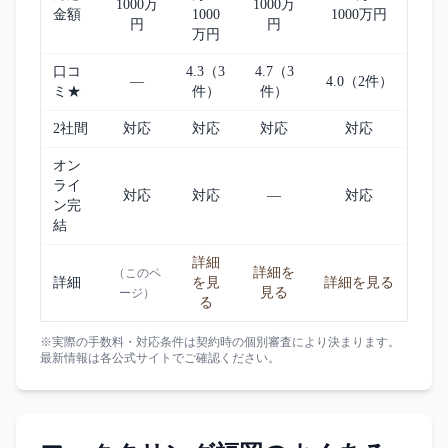
1000万
1000万
金額
1000
1000万円
円
円
万円
口コ
4.3（3
4.7（3
—
4.0（2件）
ミ★
件）
件）
2社間
対応
対応
対応
対応
オン
ライ
対応
対応
—
対応
ン完
結
詳細
詳細を
（このペ
詳細
を見
詳細を見る
見る
ージ）
る
※実際の手数料・対応条件は契約時の個別審査により決まります。
最新情報は各公式サイトでご確認ください。