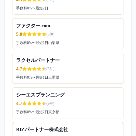
手数料
0
%〜
最短2日
ファクター.com
5.0
(
3
件)
手数料
0
%〜
最短1日
山梨県
ラクセルパートナー
4.7
(
3
件)
手数料
0
%〜
最短1日
三重県
シーエスプランニング
4.7
(
3
件)
手数料
0
%〜
最短2日
東京都
BIZパートナー株式会社