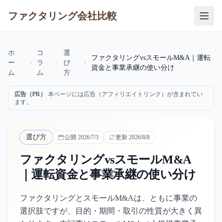
ファクタリング会社比較
ホ
コ
選
ファクタリングvsスモールM&A｜運転
ー
ラ
び
資金と事業承継の使い分け
ム
ム
方
広告（PR）
本ページには広告（アフィリエイトリンク）が含まれてい
ます。
選び方
公開
2026/7/3
更新
2026/8/8
ファクタリングvsスモールM&A
｜運転資金と事業承継の使い分け
ファクタリングとスモールM&Aは、ともに事業の
選択肢ですが、目的・期間・取引の性質が大きく異