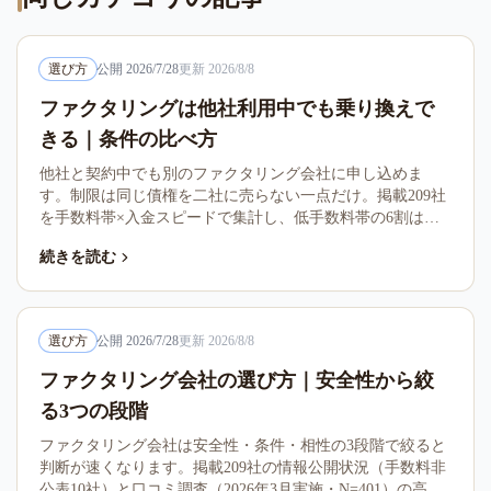
選び方
公開
2026/7/28
更新
2026/8/8
ファクタリングは他社利用中でも乗り換えで
きる｜条件の比べ方
他社と契約中でも別のファクタリング会社に申し込めま
す。制限は同じ債権を二社に売らない一点だけ。掲載209社
を手数料帯×入金スピードで集計し、低手数料帯の6割は翌
日以降・高手数料帯は9割超が即日というトレードオフを公
続きを読む
開。不満から逆算する乗り換え・併用の判断シート付きで
す。
選び方
公開
2026/7/28
更新
2026/8/8
ファクタリング会社の選び方｜安全性から絞
る3つの段階
ファクタリング会社は安全性・条件・相性の3段階で絞ると
判断が速くなります。掲載209社の情報公開状況（手数料非
公表10社）と口コミ調査（2026年3月実施・N=401）の高評