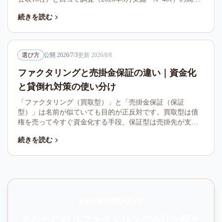
価330件の分析から、各段階で何を見るかを第三者の立場で
続きを読む
整理しました。
選び方
公開
2026/7/3
更新
2026/8/8
ファクタリングと売掛金保証の違い｜資金化
と貸倒れ対策の使い分け
「ファクタリング（買取型）」と「売掛金保証（保証
型）」は名前が似ていても目的が正反対です。買取型は債
権を売って今すぐ資金化する手段、保証型は売掛先が支払
えないときに備える貸倒れ対策で、通常は現金が入りませ
続きを読む
ん。両者の違い・コスト構造・向く企業像を、利用者401人
の口コミ調査（2026年3月実施）を交えて整理します。
第三者の比較メディア
あなたに合うファクタリング会社を探そ