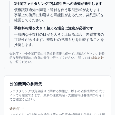
3社間ファクタリングでは取引先への通知が発生します
債権譲渡通知の同意・送付を伴う取引形式があります。
事業上の信用に影響する可能性があるため、契約形式を
確認してください。
手数料相場を大きく超える場合は注意が必要です
一般的な手数料の目安を大きく上回る場合、悪質業者の
可能性があります。複数社の見積もりを比較することを
推奨します。
金融庁・中小企業庁等の注意喚起情報も併せてご確認ください。最終
的な契約判断はご自身の責任で行ってください。 詳しくは
編集方針
をご覧ください。
公的機関の参照先
ファクタリングや資金繰りに関する情報は、以下の公的機関の公式サ
イトでも確認できます。最新の注意喚起・支援情報は各機関のサイト
でご確認ください。
金融庁
↗
ファクタリングを装った貸付け等への注意喚起情報を公表している場