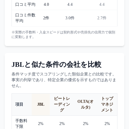
口コミ平均
4.0
4.4
4.4
口コミ件数
2件
3.0件
2.7件
平均
※実際の手数料・入金スピードは契約形式や売掛先の信用力で個別
に変動します。
JBL
と似た条件の会社を比較
条件マッチ度でスコアリングした類似企業との比較です。
事実の列挙であり、特定企業の優劣を示すものではありま
せん。
ビートレ
トップ
OLTA(オ
項目
JBL
ーディン
マネジ
ルタ)
グ
メント
手数料
2%
2%
2%
2%
下限