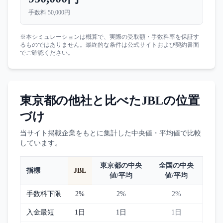
手数料
50,000円
※本シミュレーションは概算で、実際の受取額・手数料率を保証す
るものではありません。最終的な条件は公式サイトおよび契約書面
でご確認ください。
東京都
の他社と比べた
JBL
の位置
づけ
当サイト掲載企業をもとに集計した中央値・平均値で比較
しています。
東京都
の中央
全国の中央
指標
JBL
値/平均
値/平均
手数料下限
2%
2%
2%
入金最短
1日
1日
1日