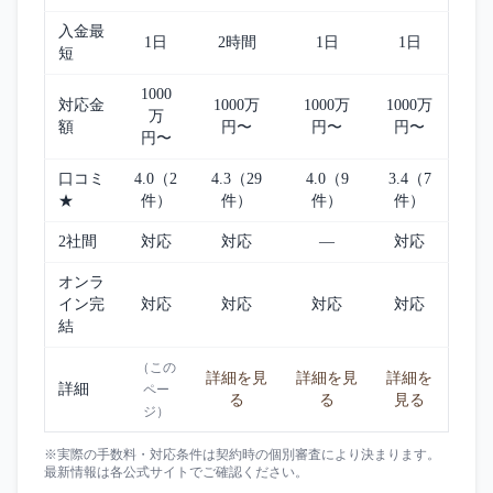
入金最
1日
2時間
1日
1日
短
1000
対応金
1000万
1000万
1000万
万
額
円〜
円〜
円〜
円〜
口コミ
4.0（2
4.3（29
4.0（9
3.4（7
★
件）
件）
件）
件）
2社間
対応
対応
—
対応
オンラ
イン完
対応
対応
対応
対応
結
（この
詳細を見
詳細を見
詳細を
詳細
ペー
る
る
見る
ジ）
※実際の手数料・対応条件は契約時の個別審査により決まります。
最新情報は各公式サイトでご確認ください。