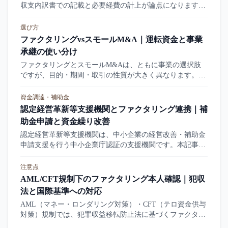
収支内訳書での記載と必要経費の計上が論点になります。
本記事は白色申告と青色申告の違い、ファクタリング記載
のポイントを整理します。
選び方
ファクタリングvsスモールM&A｜運転資金と事業
承継の使い分け
ファクタリングとスモールM&Aは、ともに事業の選択肢
ですが、目的・期間・取引の性質が大きく異なります。本
記事はスモールM&A（小規模事業承継・ストックビジネ
ス売買）との比較、選び方を整理します。
資金調達・補助金
認定経営革新等支援機関とファクタリング連携｜補
助金申請と資金繰り改善
認定経営革新等支援機関は、中小企業の経営改善・補助金
申請支援を行う中小企業庁認証の支援機関です。本記事は
支援機関の活用方法と、ファクタリング・資金繰り改善と
の連携の論点を整理します。
注意点
AML/CFT規制下のファクタリング本人確認｜犯収
法と国際基準への対応
AML（マネー・ロンダリング対策）・CFT（テロ資金供与
対策）規制では、犯罪収益移転防止法に基づくファクタリ
ングの本人確認・記録保管・疑わしい取引の届出が求めら