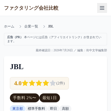
ファクタリング会社比較
ホーム
企業一覧
JBL
広告（PR）
本ページには広告（アフィリエイトリンク）が含まれてい
ます。
最終確認日：
2026年7月26日
／ 編集：
街中文学編集部
JBL
4.0
(
2
件)
手数料
2
%〜
最短
1日
東京都
標準手数料
即日
高額