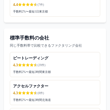
4.4
(
7
件)
手数料
2
%〜
最短1日
東京都
標準手数料の会社
同じ手数料帯で比較できるファクタリング会社
ビートレーディング
4.3
(
29
件)
手数料
2
%〜
最短2時間
東京都
アクセルファクター
4.3
(
8
件)
手数料
2
%〜
最短2時間
北海道