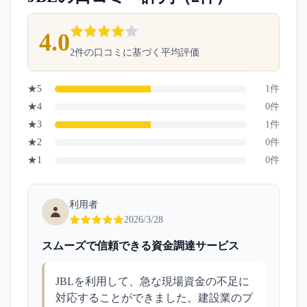
4.0
2
件の口コミに基づく平均評価
★
5
1
件
★
4
0
件
★
3
1
件
★
2
0
件
★
1
0
件
利用者
2026/3/28
スムーズで信頼できる資金調達サービス
JBLを利用して、急な現場資金の不足に
対応することができました。建設業のプ