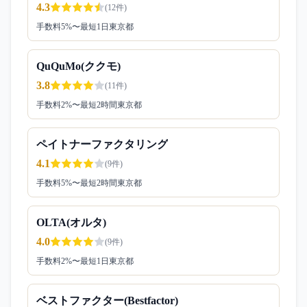
4.3
(
12
件)
手数料
5
%〜
最短1日
東京都
QuQuMo(ククモ)
3.8
(
11
件)
手数料
2
%〜
最短2時間
東京都
ペイトナーファクタリング
4.1
(
9
件)
手数料
5
%〜
最短2時間
東京都
OLTA(オルタ)
4.0
(
9
件)
手数料
2
%〜
最短1日
東京都
ベストファクター(Bestfactor)