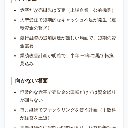
赤字だが売掛先は安定（上場企業・公的機関）
大型受注で短期的なキャッシュ不足が発生（運
転資金の繋ぎ）
銀行融資の追加調達が難しい局面で、短期の資
金需要
業績改善計画が明確で、半年〜1年で黒字転換
見込み
向かない場面
恒常的な赤字で売掛金の回転だけでは資金繰り
が回らない
毎月継続でファクタリングを使う計画（手数料
が経営を圧迫）
事業継続性に深刻な問題があり、経営改善計画