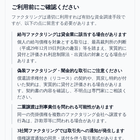
ご利用前にご確認ください
ファクタリングは適切に利用すれば有効な資金調達手段で
すが、以下の点に留意する必要があります。
給与ファクタリングは貸金業に該当する場合があります
個人の給与債権を対象とする取引は、最高裁判所の判断
（平成29年12月19日判決の趣旨）等を踏まえ、実質的に
貸付と評価され利息制限法・出資法の対象となる場合が
あります。
偽装ファクタリング・闇金的な取引にご注意ください
償還請求権付き（リコース）の契約や、買戻し特約が付
いた契約は、実質的に貸付と評価される場合がありま
す。契約書の内容を確認し、不明点は専門家にご相談く
ださい。
二重譲渡は刑事責任を問われる可能性があります
同一の売掛債権を複数のファクタリング会社へ譲渡する
行為は、詐欺罪等に問われる場合があります。
3社間ファクタリングでは取引先への通知が発生します
債権譲渡通知の同意・送付を伴う取引形式があります。