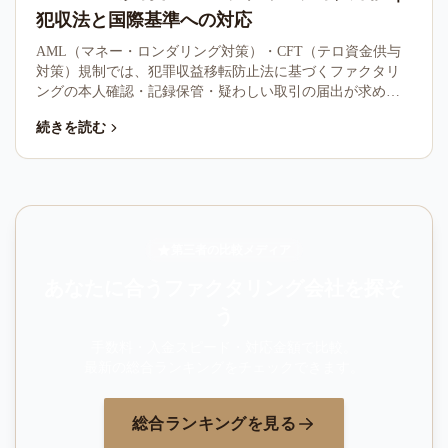
犯収法と国際基準への対応
AML（マネー・ロンダリング対策）・CFT（テロ資金供与
対策）規制では、犯罪収益移転防止法に基づくファクタリ
ングの本人確認・記録保管・疑わしい取引の届出が求めら
れます。本記事はファクタリング業界の対応実務を整理し
続きを読む
ます。
第三者の比較メディア
あなたに合うファクタリング会社を探そ
う
手数料・入金スピード・対応金額で比較。
最新の総合ランキングをチェックできます。
総合ランキングを見る