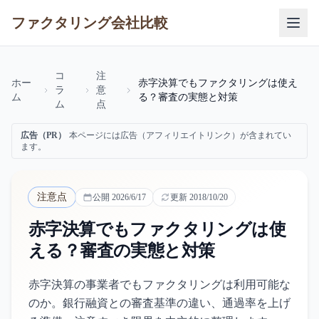
ファクタリング会社比較
コ
注
ホー
赤字決算でもファクタリングは使え
ラ
意
ム
る？審査の実態と対策
ム
点
広告（PR）
本ページには広告（アフィリエイトリンク）が含まれてい
ます。
注意点
公開
2026/6/17
更新
2018/10/20
赤字決算でもファクタリングは使
える？審査の実態と対策
赤字決算の事業者でもファクタリングは利用可能な
のか。銀行融資との審査基準の違い、通過率を上げ