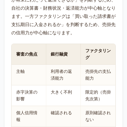
自社の決算書・財務状況・返済能力が中心軸となり
ます。一方ファクタリングは「買い取った請求書が
支払期日に入金されるか」を判断するため、売掛先
の信用力が中心軸になります。
ファクタリン
審査の焦点
銀行融資
グ
主軸
利用者の返
売掛先の支払
済能力
能力
赤字決算の
大きく不利
限定的（売掛
影響
先次第）
個人信用情
確認される
原則確認され
報
ない